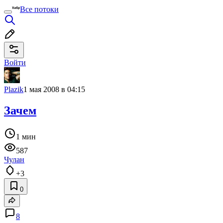
Все потоки
Войти
Plazik
1 мая 2008 в 04:15
Зачем
1 мин
587
Чулан
+3
0
8