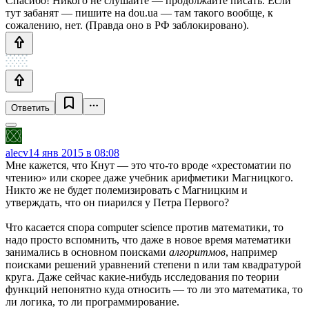
Спасибо! Никого не слушайте — продолжайте писать. Если
тут забанят — пишите на dou.ua — там такого вообще, к
сожалению, нет. (Правда оно в РФ заблокировано).
Ответить
alecv
14 янв 2015 в 08:08
Мне кажется, что Кнут — это что-то вроде «хрестоматии по
чтению» или скорее даже учебник арифметики Магницкого.
Никто же не будет полемизировать с Магницким и
утверждать, что он пиарился у Петра Первого?
Что касается спора computer science против математики, то
надо просто вспомнить, что даже в новое время математики
занимались в основном поисками
алгоритмов
, например
поисками решений уравнений степени n или там квадратурой
круга. Даже сейчас какие-нибудь исследования по теории
функций непонятно куда относить — то ли это математика, то
ли логика, то ли программирование.