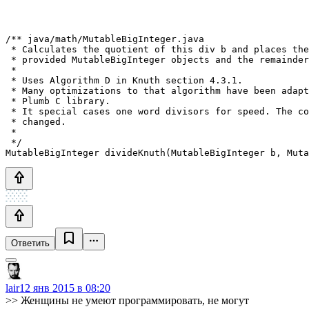
/** java/math/MutableBigInteger.java

 * Calculates the quotient of this div b and places the
 * provided MutableBigInteger objects and the remainder
 *

 * Uses Algorithm D in Knuth section 4.3.1.

 * Many optimizations to that algorithm have been adapt
 * Plumb C library.

 * It special cases one word divisors for speed. The co
 * changed.

 *

 */

Ответить
lair
12 янв 2015 в 08:20
>> Женщины не умеют программировать, не могут