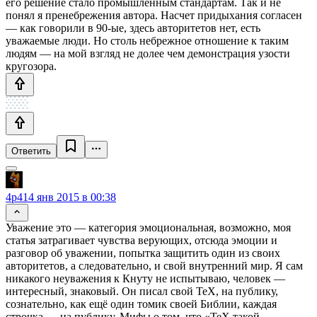
его решение стало промышленным стандартам. Так и не
понял я пренебрежения автора. Насчет придыхания согласен
— как говорили в 90-ые, здесь авторитетов нет, есть
уважаемые люди. Но столь небрежное отношение к таким
людям — на мой взгляд не долее чем демонстрация узости
кругозора.
Ответить
4p4
14 янв 2015 в 00:38
Уважение это — категория эмоциональная, возможно, моя
статья затрагивает чувства верующих, отсюда эмоции и
разговор об уважении, попытка защитить один из своих
авторитетов, а следовательно, и свой внутренний мир. Я сам
никакого неуважения к Кнуту не испытываю, человек —
интересный, знаковый. Он писал свой ТеХ, на публику,
сознательно, как ещё один томик своей Библии, каждая
строчка — на публику. Мифы о том, что «ТеХ такой