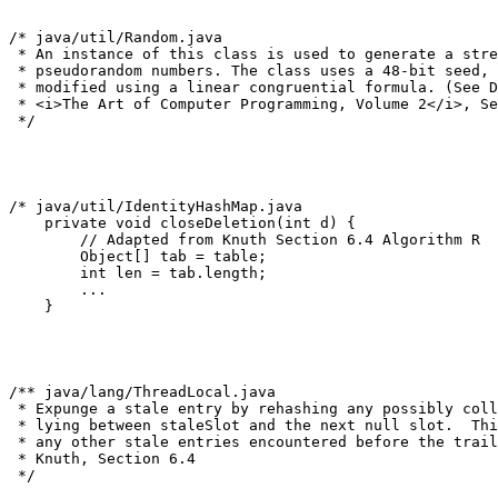
/* java/util/Random.java

 * An instance of this class is used to generate a stre
 * pseudorandom numbers. The class uses a 48-bit seed, 
 * modified using a linear congruential formula. (See D
 * <i>The Art of Computer Programming, Volume 2</i>, Se
 */
/* java/util/IdentityHashMap.java

    private void closeDeletion(int d) {

        // Adapted from Knuth Section 6.4 Algorithm R

        Object[] tab = table;

        int len = tab.length;

        ...

    }
/** java/lang/ThreadLocal.java

 * Expunge a stale entry by rehashing any possibly coll
 * lying between staleSlot and the next null slot.  Thi
 * any other stale entries encountered before the trail
 * Knuth, Section 6.4

 */