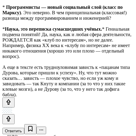
*
Программисты — новый социальный слой (класс по
Марксу)
. Это неверно. В чем принципиальная (классовая!)
разница между программированием и инженерией?
*
Наука, это переписка сумасшедших учёных.
* Гениальная
подмена понятий! Да, наука, как и любая сфера деятельности,
РОЖДАЕТСЯ как «клуб по интересам», но не далее.
Например, физика XX века к «клубу по интересам» не имеет
никакого отношения (хорошо это или плохо — отдельный
вопрос).
А еще в тексте есть трудноуловимая зависть к «пацанам типа
Дурова, которые пришли к успеху». Ну, что тут можно
сказать… зависть — плохое чувство, но если уж кому и
завидовать — так Кнуту и компании (за то что у них такие
клевые мозги), а не Дурову (за то, что у него так дофига
бабла).
Ответить