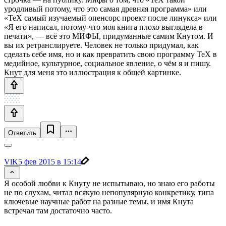
уродливый потому, что это самая древняя программа» или
«ТеХ самый изучаемый опенсорс проект после линукса» или
«Я его написал, потому-что моя книга плохо выглядела в
печати», — всё это МИФЫ, придуманные самим Кнутом. И
вы их ретранслируете. Человек не только придумал, как
сделать себе имя, но и как превратить свою программу ТеХ в
медийное, культурное, социальное явление, о чём я и пишу.
Кнут для меня это иллюстрация к общей картинке.
Ответить
VlK
5 фев 2015 в 15:14
Я особой любви к Кнуту не испытываю, но знаю его работы
не по слухам, читал всякую непопулярную конкретику, типа
ключевые научные работ на разные темы, и имя Кнута
встречал там достаточно часто.