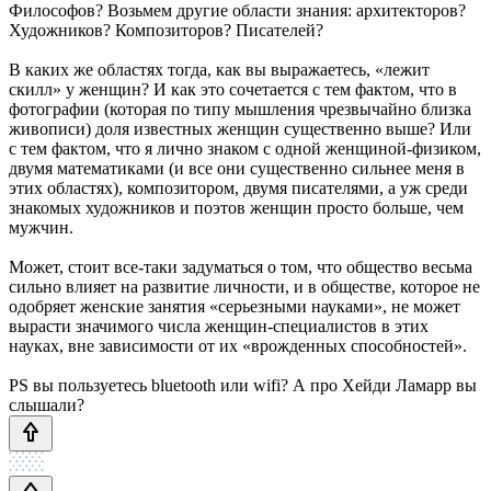
Философов? Возьмем другие области знания: архитекторов?
Художников? Композиторов? Писателей?
В каких же областях тогда, как вы выражаетесь, «лежит
скилл» у женщин? И как это сочетается с тем фактом, что в
фотографии (которая по типу мышления чрезвычайно близка
живописи) доля известных женщин существенно выше? Или
с тем фактом, что я лично знаком с одной женщиной-физиком,
двумя математиками (и все они существенно сильнее меня в
этих областях), композитором, двумя писателями, а уж среди
знакомых художников и поэтов женщин просто больше, чем
мужчин.
Может, стоит все-таки задуматься о том, что общество весьма
сильно влияет на развитие личности, и в обществе, которое не
одобряет женские занятия «серьезными науками», не может
вырасти значимого числа женщин-специалистов в этих
науках, вне зависимости от их «врожденных способностей».
PS вы пользуетесь bluetooth или wifi? А про Хейди Ламарр вы
слышали?