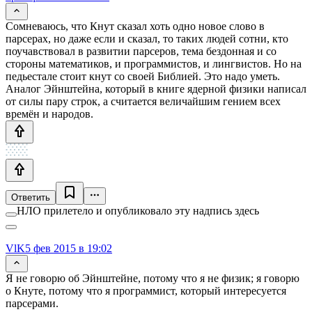
Сомневаюсь, что Кнут сказал хоть одно новое слово в
парсерах, но даже если и сказал, то таких людей сотни, кто
поучавствовал в развитии парсеров, тема бездонная и со
стороны математиков, и программистов, и лингвистов. Но на
педьестале стоит кнут со своей Библией. Это надо уметь.
Аналог Эйнштейна, который в книге ядерной физики написал
от силы пару строк, а считается величайшим гением всех
времён и народов.
Ответить
НЛО прилетело и опубликовало эту надпись здесь
VlK
5 фев 2015 в 19:02
Я не говорю об Эйнштейне, потому что я не физик; я говорю
о Кнуте, потому что я программист, который интересуется
парсерами.