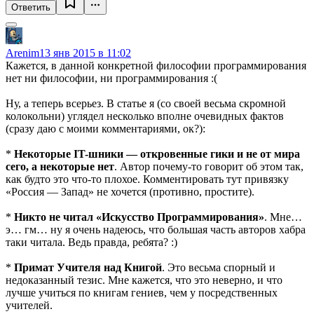
Ответить
Arenim
13 янв 2015 в 11:02
Кажется, в данной конкретной философии программирования
нет ни философии, ни программирования :(
Ну, а теперь всерьез. В статье я (со своей весьма скромной
колокольни) углядел несколько вполне очевидных фактов
(сразу даю с моими комментариями, ок?):
*
Некоторые IT-шники — откровенные гики и не от мира
сего, а некоторые нет
. Автор почему-то говорит об этом так,
как будто это что-то плохое. Комментировать тут привязку
«Россия — Запад» не хочется (противно, простите).
*
Никто не читал «Искусство Программирования»
. Мне…
э… гм… ну я очень надеюсь, что большая часть авторов хабра
таки читала. Ведь правда, ребята? :)
*
Примат Учителя над Книгой
. Это весьма спорный и
недоказанный тезис. Мне кажется, что это неверно, и что
лучше учиться по книгам гениев, чем у посредственных
учителей.