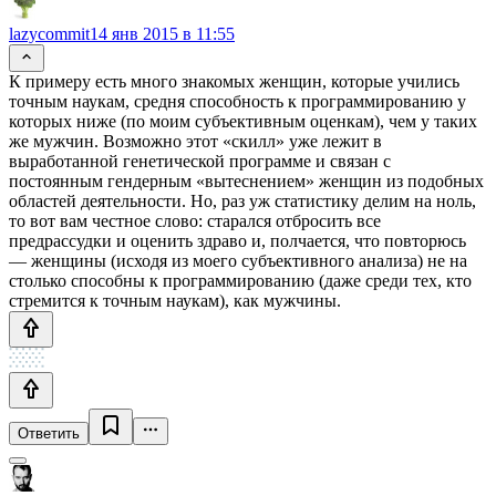
lazycommit
14 янв 2015 в 11:55
К примеру есть много знакомых женщин, которые учились
точным наукам, средня способность к программированию у
которых ниже (по моим субъективным оценкам), чем у таких
же мужчин. Возможно этот «скилл» уже лежит в
выработанной генетической программе и связан с
постоянным гендерным «вытеснением» женщин из подобных
областей деятельности. Но, раз уж статистику делим на ноль,
то вот вам честное слово: старался отбросить все
предрассудки и оценить здраво и, полчается, что повторюсь
— женщины (исходя из моего субъективного анализа) не на
столько способны к программированию (даже среди тех, кто
стремится к точным наукам), как мужчины.
Ответить