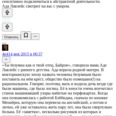
сенситивно подключиться к абстрактной деятельности.
Ада Лавлейс смотрит на вас с укором.
Ответить
4p4
14 янв 2015 в 00:37
«Ты безумна как и твой отец, Байрон», говорила мама Аде
Лавлейс с раннего детства. Ада верила родной матери. В
викторианскую эпоху назвать человека безумным было
поставить на нём крест, общество было помешано(!) на
рациональном. Говорят, поэтому, мать и водила дочь везде где
были машины, где была логика. Её в юности очень впечатлил
станок вышивавший узоры набитые на перфокартах. Когда
она познакомилась с работой Бэббиджа, сначала по книжке
Менабреа, которую она перевела на английский, а потом и
лично, ей уже оставалось жить пару лет, она была смертельно
больна. Её «заметки», несколько рисунков из которых и