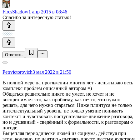
FiresShadow
1 апр 2015 в 08:46
Спасибо за интересную статью!
Ответить
Petrvictorovich
3 мая 2022 в 21:50
В полной мере на протяжении многих лет - испытываю весь
комплекс проблем описанный автором =)
Общаться решительно никто не умеет, не хочет и не
воспринимает это, как проблему, как нечто, что нужно
решать, для чего нужно стараться. Ниже плинтуса не только
интеллектуальный уровень, не только умение понимать
контекст и чувствовать поступательное движение разговора,
но и душевный - сведённый к формальности, к разговорам о
погоде.
Выцепляя периодически людей из социума, действуя при
этом, конечно, по наитию - пытаясь просто шестым чувством