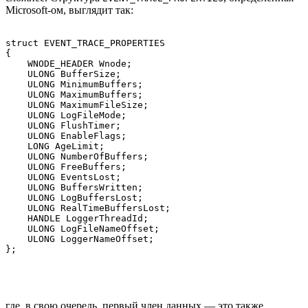
Microsoft-ом, выглядит так:
struct EVENT_TRACE_PROPERTIES

{

    WNODE_HEADER Wnode;

    ULONG BufferSize;

    ULONG MinimumBuffers;

    ULONG MaximumBuffers;

    ULONG MaximumFileSize;

    ULONG LogFileMode;

    ULONG FlushTimer;

    ULONG EnableFlags;

    LONG AgeLimit;

    ULONG NumberOfBuffers;

    ULONG FreeBuffers;

    ULONG EventsLost;

    ULONG BuffersWritten;

    ULONG LogBuffersLost;

    ULONG RealTimeBuffersLost;

    HANDLE LoggerThreadId;

    ULONG LogFileNameOffset;

    ULONG LoggerNameOffset;

где, в свою очередь, первый член данных — это также