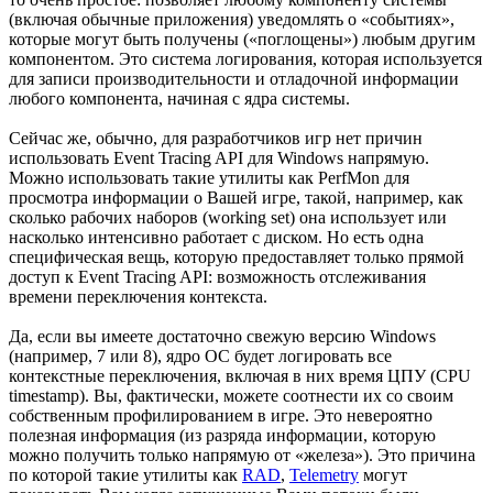
(включая обычные приложения) уведомлять о «событиях»,
которые могут быть получены («поглощены») любым другим
компонентом. Это система логирования, которая используется
для записи производительности и отладочной информации
любого компонента, начиная с ядра системы.
Сейчас же, обычно, для разработчиков игр нет причин
использовать Event Tracing API для Windows напрямую.
Можно использовать такие утилиты как PerfMon для
просмотра информации о Вашей игре, такой, например, как
сколько рабочих наборов (working set) она использует или
насколько интенсивно работает с диском. Но есть одна
специфическая вещь, которую предоставляет только прямой
доступ к Event Tracing API: возможность отслеживания
времени переключения контекста.
Да, если вы имеете достаточно свежую версию Windows
(например, 7 или 8), ядро ОС будет логировать все
контекстные переключения, включая в них время ЦПУ (CPU
timestamp). Вы, фактически, можете соотнести их со своим
собственным профилированием в игре. Это невероятно
полезная информация (из разряда информации, которую
можно получить только напрямую от «железа»). Это причина
по которой такие утилиты как
RAD
,
Telemetry
могут