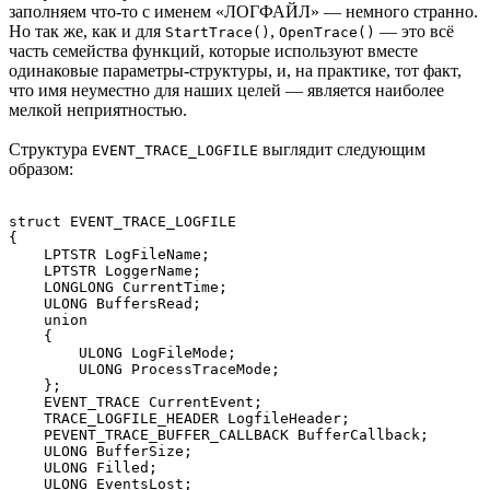
заполняем что-то с именем «ЛОГФАЙЛ» — немного странно.
Но так же, как и для
,
— это всё
StartTrace()
OpenTrace()
часть семейства функций, которые используют вместе
одинаковые параметры-структуры, и, на практике, тот факт,
что имя неуместно для наших целей — является наиболее
мелкой неприятностью.
Структура
выглядит следующим
EVENT_TRACE_LOGFILE
образом:
struct EVENT_TRACE_LOGFILE

{

    LPTSTR LogFileName;

    LPTSTR LoggerName;

    LONGLONG CurrentTime;

    ULONG BuffersRead;

    union

    {

        ULONG LogFileMode;

        ULONG ProcessTraceMode;

    };

    EVENT_TRACE CurrentEvent;

    TRACE_LOGFILE_HEADER LogfileHeader;

    PEVENT_TRACE_BUFFER_CALLBACK BufferCallback;

    ULONG BufferSize;

    ULONG Filled;

    ULONG EventsLost;
