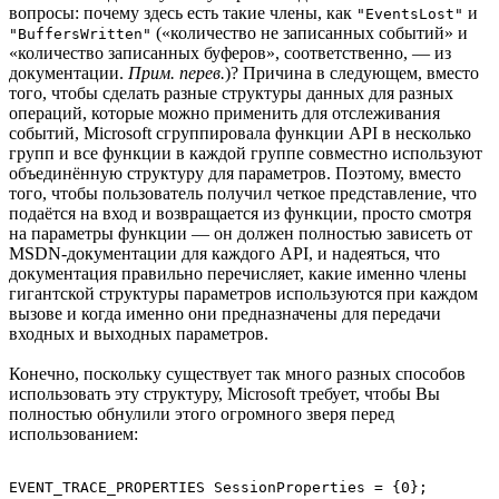
вопросы: почему здесь есть такие члены, как
и
"EventsLost"
(«количество не записанных событий» и
"BuffersWritten"
«количество записанных буферов», соответственно, — из
документации.
Прим. перев.
)? Причина в следующем, вместо
того, чтобы сделать разные структуры данных для разных
операций, которые можно применить для отслеживания
событий, Microsoft сгруппировала функции API в несколько
групп и все функции в каждой группе совместно используют
объединённую структуру для параметров. Поэтому, вместо
того, чтобы пользователь получил четкое представление, что
подаётся на вход и возвращается из функции, просто смотря
на параметры функции — он должен полностью зависеть от
MSDN-документации для каждого API, и надеяться, что
документация правильно перечисляет, какие именно члены
гигантской структуры параметров используются при каждом
вызове и когда именно они предназначены для передачи
входных и выходных параметров.
Конечно, поскольку существует так много разных способов
использовать эту структуру, Microsoft требует, чтобы Вы
полностью обнулили этого огромного зверя перед
использованием: