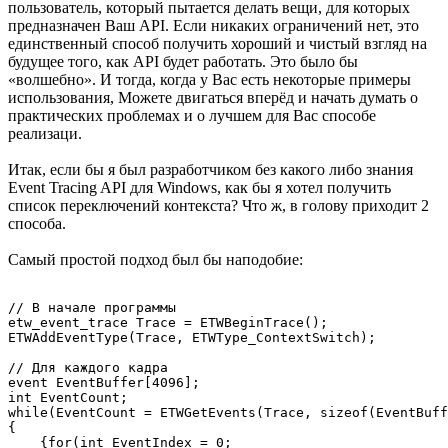
пользователь, который пытается делать вещи, для которых
предназначен Ваш API. Если никаких ограничений нет, это
единственный способ получить хороший и чистый взгляд на
будущее того, как API будет работать. Это было бы
«волшебно». И тогда, когда у Вас есть некоторые примеры
использования, Можете двигаться вперёд и начать думать о
практических проблемах и о лучшем для Вас способе
реализаци.
Итак, если бы я был разработчиком без какого либо знания
Event Tracing API для Windows, как бы я хотел получить
список переключений контекста? Что ж, в голову приходит 2
способа.
Самый простой подход был бы наподобие:
// В начале программы

etw_event_trace Trace = ETWBeginTrace();

ETWAddEventType(Trace, ETWType_ContextSwitch);

// Для каждого кадра

event EventBuffer[4096];

int EventCount;

while(EventCount = ETWGetEvents(Trace, sizeof(EventBuff
{

    {for(int EventIndex = 0;
