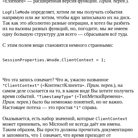
«Extended» — расширенная версия функции.
Прим. перев.
).
определяет, хотим ли мы получать события
LogFileMode
напрямую или же хотим, чтобы ядро записывало их на диск.
Так как это абсолютно разные операции, я хотел бы разбить
их на вызовы разных функций, но, погодите, мы же имеем
одну большую структуру для всего — сбрасываем всё туда.
С этим полем вещи становятся немного странными:
Что эта запись означает? Что ж, ужасно названное
(«КонтекстКлиента».
Прим. перев.
), на
"ClientContext"
самом деле ссылается на то, в каком виде Вы хотите получить
время событий.
(«ТипМеткиВремени».
"TimestampType"
Прим. перев.
) было бы немножко понятней, но не важно.
Настоящее потеха — это простая
справа.
"1"
Оказывается, есть набор значений, которые
ClientContext
может принимать, но Microsoft не всегда даёт им имена.
Таким образом, Вы просто должны прочитать документацию
и запомнить, что 1 означает, что время приходит от