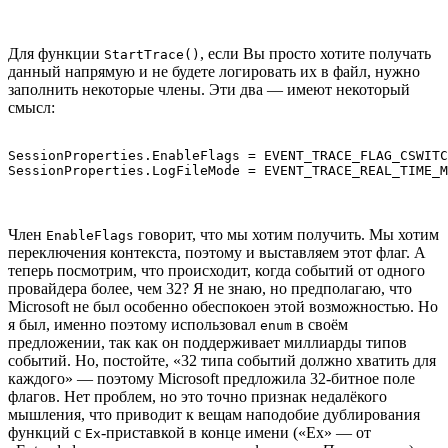
Для функции
, если Вы просто хотите получать
StartTrace()
данный напрямую и не будете логировать их в файл, нужно
заполнить некоторые члены. Эти два — имеют некоторый
смысл:
SessionProperties.EnableFlags = EVENT_TRACE_FLAG_CSWITC
Член
говорит, что мы хотим получить. Мы хотим
EnableFlags
переключения контекста, поэтому и выставляем этот флаг. А
теперь посмотрим, что происходит, когда событий от одного
провайдера более, чем 32? Я не знаю, но предполагаю, что
Microsoft не был особенно обеспокоен этой возможностью. Но
я был, именно поэтому использовал
в своём
enum
предложении, так как он поддерживает миллиарды типов
событий. Но, постойте, «32 типа событий должно хватить для
каждого» — поэтому Microsoft предложила 32-битное поле
флагов. Нет проблем, но это точно признак недалёкого
мышления, что приводит к вещам наподобие дублирования
функций с
-приставкой в конце имени («Ex» — от
Ex