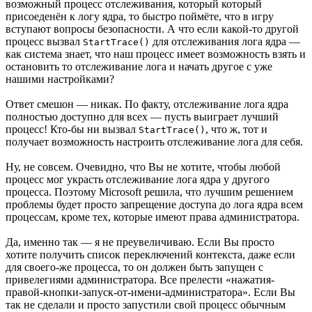
возможный процесс отслеживания, который который
присоеденён к логу ядра, то быстро поймёте, что в игру
вступают вопросы безопасности. А что если какой-то другой
процесс вызвал
для отслеживания лога ядра —
StartTrace()
как система знает, что наш процесс имеет возможность взять и
остановить то отслеживание лога и начать другое с уже
нашими настройками?
Ответ смешон — никак. По факту, отслеживание лога ядра
полностью доступно для всех — пусть выиграет лучший
процесс! Кто-бы ни вызвал
, что ж, тот и
StartTrace()
получает возможность настроить отслеживание лога для себя.
Ну, не совсем. Очевидно, что Вы не хотите, чтобы любой
процесс мог украсть отслеживание лога ядра у другого
процесса. Поэтому Microsoft решила, что лучшим решением
проблемы будет просто запрещение доступа до лога ядра всем
процессам, кроме тех, которые имеют права администратора.
Да, именно так — я не преувеличиваю. Если Вы просто
хотите получить список переключений контекста, даже если
для своего-же процесса, то он должен быть запущен с
привелегиями администратора. Все прелести «нажатия-
правой-кнопки-запуск-от-имени-администратора». Если Вы
так не сделали и просто запустили свой процесс обычным