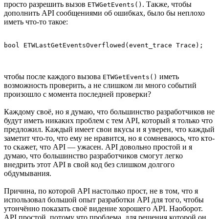
просто разрешить вызов
. Также, чтобы
ETWGetEvents()
дополнить API сообщениями об ошибках, было бы неплохо
иметь что-то такое:
чтобы после каждого вызова
иметь
ETWGetEvents()
возможность проверить, а не слишком ли много событий
произошло с момента последней проверки?
Каждому своё, но я думаю, что большинство разработчиков не
будут иметь никаких проблем с тем API, который я только что
предложил. Каждый имеет свои вкусы и я уверен, что каждый
заметит что-то, что ему не нравится, но я сомневаюсь, что кто-
то скажет, что API — ужасен. API довольно простой и я
думаю, что большинство разработчиков смогут легко
внедрить этот API в свой код без слишком долгого
обдумывания.
Причина, по которой API настолько прост, не в том, что я
использовал большой опыт разработки API для того, чтобы
утончённо показать своё видение хорошего API. Наоборот.
API простой, потому что проблема, для решения которой он