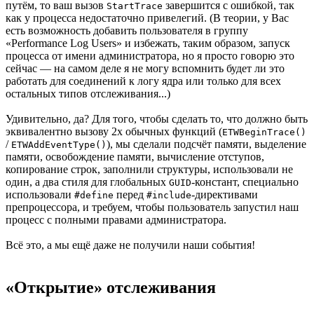
путём, то ваш вызов
завершится с ошибкой, так
StartTrace
как у процесса недостаточно привелегий. (В теории, у Вас
есть возможность добавить пользователя в группу
«Performance Log Users» и избежать, таким образом, запуск
процесса от имени администратора, но я просто говорю это
сейчас — на самом деле я не могу вспомнить будет ли это
работать для соединений к логу ядра или только для всех
остальных типов отслеживания...)
Удивительно, да? Для того, чтобы сделать то, что должно быть
эквивалентно вызову 2х обычных функций (
ETWBeginTrace()
/
), мы сделали подсчёт памяти, выделение
ETWAddEventType()
памяти, освобождение памяти, вычисление отступов,
копирование строк, заполнили структуры, использовали не
один, а два стиля для глобальных
-констант, специально
GUID
использовали
перед
-директивами
#define
#include
препроцессора, и требуем, чтобы пользователь запустил наш
процесс с полными правами администратора.
Всё это, а мы ещё даже не получили наши события!
«Открытие» отслеживания