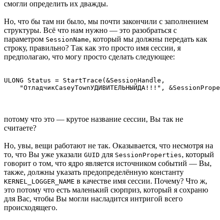
смогли определить их дважды.
Но, что бы там ни было, мы почти закончили с заполнением
структуры. Всё что нам нужно — это разобраться с
параметром
, который мы должны передать как
SessionName
строку, правильно? Так как это просто имя сессии, я
предполагаю, что могу просто сделать следующее:
ULONG Status = StartTrace(&SessionHandle,

потому что это — крутое название сессии, Вы так не
считаете?
Но, увы, вещи работают не так. Оказывается, что несмотря на
то, что Вы уже указали
для
, который
GUID
SessionProperties
говорит о том, что ядро является источником событий — Вы,
также, должны указать предопределённую константу
в качестве имя сессии. Почему? Что ж,
KERNEL_LOGGER_NAME
это потому что есть маленький сюрприз, который я сохраню
для Вас, чтобы Вы могли насладится интригой всего
происходящего.