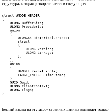
структура, которая разворачивается в следующее:
struct WNODE_HEADER

{

    ULONG BufferSize;

    ULONG ProviderId;

    union

    {

        ULONG64 HistoricalContext;

        struct

        {

            ULONG Version;

            ULONG Linkage;

        };

    };

    union

    {

        HANDLE KernelHandle;

        LARGE_INTEGER TimeStamp;

    };

    GUID Guid;

    ULONG ClientContext;

    ULONG Flags;

Беглый взгляд на эту массу странных данных вызывает только