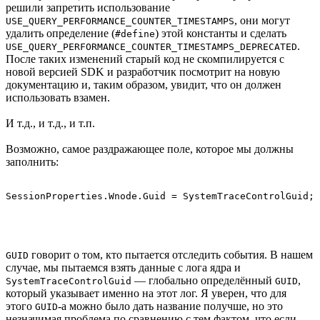
решили запретить использование
, они могут
USE_QUERY_PERFORMANCE_COUNTER_TIMESTAMPS
удалить определение (
) этой константы и сделать
#define
.
USE_QUERY_PERFORMANCE_COUNTER_TIMESTAMPS_DEPRECATED
После таких изменений старый код не скомпилируется с
новой версией SDK и разработчик посмотрит на новую
документацию и, таким образом, увидит, что он должен
использовать взамен.
И т.д., и т.д., и т.п.
Возможно, самое раздражающее поле, которое мы должны
заполнить:
говорит о том, кто пытается отследить события. В нашем
GUID
случае, мы пытаемся взять данные с лога ядра и
— глобально определённый
,
SystemTraceControlGuid
GUID
который указывает именно на этот лог. Я уверен, что для
этого
-а можно было дать название получше, но это
GUID
незначимая проблема по сравнению с тем фактом, что если