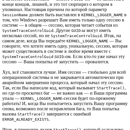
конце концов, лишней, и это тот сюрпириз о котором я
упоминал. Настоящая причина по которой параметр
должен быть выставлен в
в
SessionName
KERNEL_LOGGER_NAME
том, что Windows разрешает Вам иметь только одну сессию в
системе — в общем — сессию, которая читает события из
. Другие
-ы могут иметь
SystemTraceControlGuid
GUID
несколько сессий, но не
. Итак, на
SystemTraceControlGuid
самом деле, когда Вы передаёте
— Вы
KERNEL_LOGGER_NAME
говорите, что хотите иметь одну, уникальную, сессию, которая
может существовать в системе в любое время вместе с
-ом. Если кто-то уже начал эту
SystemTraceControlGuid
GUID
сессию — Ваша попытка её запустить — провалится.
Хух, всё становится лучше. Имя сессии — глобально для всей
операционной системы и не закрывается автоматически при
аварийном завершении процесса, который начал эту сессию.
Так, если Вы написали код, который вызывает
,
StartTrace()
но где-то проскочил баг — не важно как — и Ваша программа
упала —
-сессия будет по-прежнему
KERNEL_LOGGER_NAME
работать! И, когда Вы попытаетесь запустить Вашу программу
снова, возможно после исправления бага, то Ваш попытка
вызова
завершится с ошибкой
StartTrace()
.
ERROR_ALREADY_EXISTS
Итак, в принципе, вызов
, который услужливо
StartTrace()