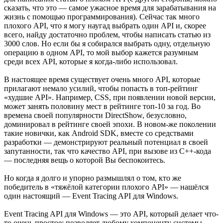
сказать, что это — самое ужасное время для зарабатывания на
жизнь с помощью программирования). Сейчас так много
плохого API, что я могу наугад выбрать один API и, скорее
всего, найду достаточно проблем, чтобы написать статью из
3000 слов. Но если бы я собирался выбрать одну, отдельную
операцию в одном API, то мой выбор кажется разумным
среди всех API, которые я когда-либо использовал.
В настоящее время существует очень много API, которые
прилагают немало усилий, чтобы попасть в топ-рейтинг
«худшие API». Например, CSS, при появлении новой версии,
может занять половину мест в рейтинге топ-10 за год. Во
времена своей популярности DirectShow, безусловно,
доминировал в рейтинге своей эпохи. B новом-же поколении
такие новички, как Android SDK, вместе со средствами
разработки — демонстрируют реальный потенциал в своей
запутанности, так что качество API, при вызове из C++-кода
— последняя вещь о которой Вы беспокоитесь.
Но когда я долго и упорно размышлял о том, кто же
победитель в «тяжёлой категории плохого API» — нашёлся
один настоящий — Event Tracing API для Windows.
Event Tracing API для Windows — это API, который делает что-
то очень простое: позволяет любому компоненту системы