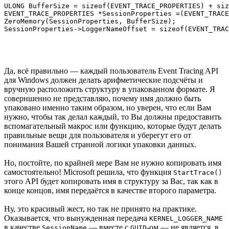
ULONG BufferSize = sizeof(EVENT_TRACE_PROPERTIES) + siz
EVENT_TRACE_PROPERTIES *SessionProperties =(EVENT_TRACE
ZeroMemory(SessionProperties, BufferSize);

Да, всё правильно — каждый пользователь Event Tracing API
для Windows должен делать арифметические подсчёты и
вручную расположить структуру в упакованном формате. Я
соверншенно не представляю, почему имя должно быть
упаковано именно таким образом, но уверен, что если Вам
нужно, чтобы так делал каждый, то Вы должны предоставить
вспомагательный макрос или функцию, которые будут делать
правильные вещи для пользователя и уберегут его от
понимания Вашей странной логики упаковки данных.
Но, постойте, по крайней мере Вам не нужно копировать имя
самостоятельно! Microsoft решила, что функция
StartTrace()
этого API будет копировать имя в структуру за Вас, так как в
конце концов, имя передаётся в качестве второго параметра.
Ну, это красивый жест, но так не принято на практике.
Оказывается, что вынужденная передача
KERNEL_LOGGER_NAME
в качестве
— вместе с
-ом — не является, в
SessionName
GUID