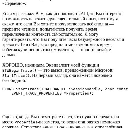
«Серьёзно».
Если я расскажу Вам, как использовать API, то Вы потеряете
возможность пережить душещепательный опыт, поэтому я
скажу, что если Вы хотите прочувствовать всё сполна —
прервите чтение и попытайтесь получить время
переключения контекста самостоятельно. Я могу
гарантировать, что Вы получите часы безудержного веселья и
тревоги. Те из Вас, кто предпочитает сэкономить время,
избегая кучи непонятных моментов, — просто читайте
дальше.
ХОРОШО, начинаем. Эквивалент моей функции
— это вызов, предложённой Microsoft,
ETWBeginTrace()
. На первый взгляд, она кажется довольно
StartTrace()
безобидной:
ULONG StartTrace(TRACEHANDLE *SessionHandle, char const
Однако, когда Вы посмотрите на то, что нужно передать на
место
-параметра, то вещи становятся немножко
Properties
сложнее. Структура
, определённая
EVENT_TRACE_PROPERTIES