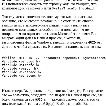
Вы попытаетесь собрать эту строчку кода, то увидите, что
компоновщик не может найти
.
SystemTraceControlGuid
Это случается, конечно же, потому что
-ы настолько
GUID
большие, что Microsoft, возможно, не смог найти способ
внедрить их в заголовочные файлы (я могу насчитать
несколько возможных способов, но, я полагаю, им не
понравился ни один из них), итак Microsoft заставляет Вас
выбрать один файл в Вашем проекте, в который,
заголовочные файлы Windows, внедрят определение
-ов.
GUID
Для того чтобы сделать это, Вы должны написать как-то так:
#define INITGUID  // Заставляет определить SystemTraceC
#include <windows.h>

#include <strsafe.h>

#include <wmistr.h>

#include <evntrace.h>

Итак, теперь Вы должны осторожно выбрать, где Вы сделаете
это — возможно, создадите новый файл в Вашем проекте, где
будут находится все
-ы — каждый сможет ссылаться на
GUID
них (или какой-то там ещё бред). В общем, чтобы Вы не