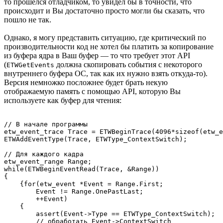
то прошёлся отладчиком, то увидел бы в точности, что
происходит и Вы достаточно просто могли бы сказать, что
пошло не так.
Однако, я могу представить ситуацию, где критический по
производительности код не хотел бы платить за копирование
из буфера ядра в Ваш буфер — то что требует этот API
(
должна скопировать события с некоторого
ETWGetEvents
внутреннего буфера ОС, так как их нужно взять откуда-то).
Версия немножко посложнее будет брать некую
отображаемую память с помощью API, которую Вы
используете как буфер для чтения:
// В начале программы

etw_event_trace Trace = ETWBeginTrace(4096*sizeof(etw_e
ETWAddEventType(Trace, ETWType_ContextSwitch);

// Для каждого кадра

etw_event_range Range;

while(ETWBeginEventRead(Trace, &Range))

{

    {for(etw_event *Event = Range.First;

        Event != Range.OnePastLast;

        ++Event)

    {

        assert(Event->Type == ETWType_ContextSwitch);

        // обработать Event->ContextSwitch
