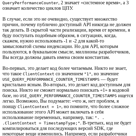
, 2 значает «системное время», а 3
QueryPerformanceCounter
означает количество циклов ЦПУ.
В случае, если это не очевидно, существует множество
причин, почему публично доступный API никогда не должен
так делать. В скрытой части реализации, время от времени, я
буду поступать подобным образом, в ситуациях, когда,
скажем, нужно использовать -1 и -2 для какой-то
замысловатой схемы индексации. Но для API, которым
пользуются, в буквальном смысле, миллионы разработчиков,
Вы всегда должны давать имена своим константам.
Во-первых, это делает код более читаемым. Никто не знает,
что такое
со значением
, но значение
ClientContext
"1"
— будет
USE_QUERY_PERFORMANCE_COUNTER_TIMESTAMPS
кристально ясным. Во-вторых, это делает код доступным для
поиска. Никто не сможет нормально поискать «1» в кодовой
базе, но
ищется
USE_QUERY_PERFORMANCE_COUNTER_TIMESTAMPS
легко. Возможно, Вы подумаете: «что ж, нет проблем, я
поищу
», но помните, что более сложное
ClientContext = 1
использование этого API может включать в себя
использование переменных, например, так:
". .
. В-третьих, код не будет
.ClientContext = TimestampType;"
компилироваться для последующих версий SDK, где
некоторые вещи изменились. Например, если разработчики