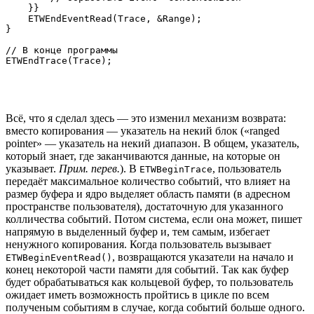
    }}

    ETWEndEventRead(Trace, &Range);

}

// В конце программы

Всё, что я сделал здесь — это изменил механизм возврата:
вместо копирования — указатель на некий блок («ranged
pointer» — указатель на некий диапазон. В общем, указатель,
который знает, где заканчиваются данные, на которые он
указывает.
Прим. перев.
). В
, пользователь
ETWBeginTrace
передаёт максимальное количество событий, что влияет на
размер буфера и ядро выделяет область памяти (в адресном
пространстве пользователя), достаточную для указанного
колличества событий. Потом система, если она может, пишет
напрямую в выделенный буфер и, тем самым, избегает
ненужного копирования. Когда пользователь вызывает
, возвращаются указатели на начало и
ETWBeginEventRead()
конец некоторой части памяти для событий. Так как буфер
будет обрабатываться как кольцевой буфер, то пользователь
ожидает иметь возможность пройтись в цикле по всем
полученым событиям в случае, когда событий больше одного.