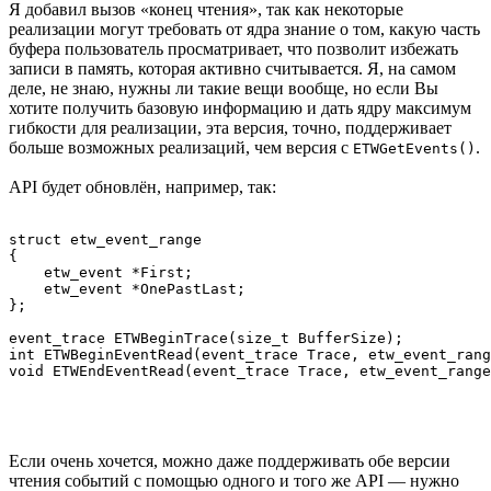
Я добавил вызов «конец чтения», так как некоторые
реализации могут требовать от ядра знание о том, какую часть
буфера пользователь просматривает, что позволит избежать
записи в память, которая активно считывается. Я, на самом
деле, не знаю, нужны ли такие вещи вообще, но если Вы
хотите получить базовую информацию и дать ядру максимум
гибкости для реализации, эта версия, точно, поддерживает
больше возможных реализаций, чем версия с
.
ETWGetEvents()
API будет обновлён, например, так:
struct etw_event_range

{

    etw_event *First;

    etw_event *OnePastLast;

};

event_trace ETWBeginTrace(size_t BufferSize);

int ETWBeginEventRead(event_trace Trace, etw_event_rang
Если очень хочется, можно даже поддерживать обе версии
чтения событий с помощью одного и того же API — нужно