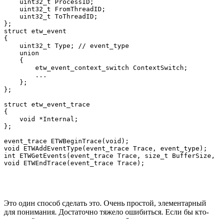
    uint32_t ProcessID;

    uint32_t FromThreadID;

    uint32_t ToThreadID;

};

struct etw_event

{

    uint32_t Type; // event_type

    union

    {

        etw_event_context_switch ContextSwitch;

        ...

    };

};

struct etw_event_trace

{

    void *Internal;

};

event_trace ETWBeginTrace(void);

void ETWAddEventType(event_trace Trace, event_type);

int ETWGetEvents(event_trace Trace, size_t BufferSize, 
Это один способ сделать это. Очень простой, элементарный
для понимания. Достаточно тяжело ошибиться. Если бы кто-