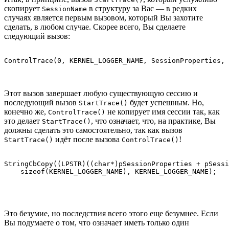
скопирует
в структуру за Вас — в редких
SessionName
случаях является первым вызовом, который Вы захотите
сделать, в любом случае. Скорее всего, Вы сделаете
следующий вызов:
Этот вызов завершает любую существующую сессию и
последующий вызов
будет успешным. Но,
StartTrace()
конечно же,
не копирует имя сессии так, как
ControlTrace()
это делает
, что означает, что, на практике, Вы
StartTrace()
должны сделать это самостоятельно, так как вызов
идёт после вызова
!
StartTrace()
ControlTrace()
StringCbCopy((LPSTR)((char*)pSessionProperties + pSessi
Это безумие, но последствия всего этого еще безумнее. Если
Вы подумаете о том, что означает иметь только один