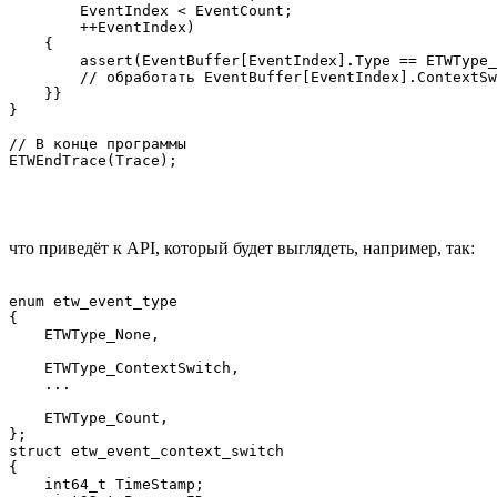
        EventIndex < EventCount;

        ++EventIndex)

    {

        assert(EventBuffer[EventIndex].Type == ETWType_
        // обработать EventBuffer[EventIndex].ContextSw
    }}

}

// В конце программы

ETWEndTrace(Trace);

что приведёт к API, который будет выглядеть, например, так:
enum etw_event_type

{

    ETWType_None,

    ETWType_ContextSwitch,

    ...

    ETWType_Count,

};

struct etw_event_context_switch

{

    int64_t TimeStamp;
