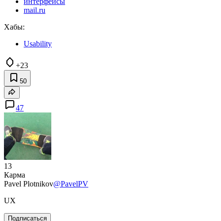
интерфейсы
mail.ru
Хабы:
Usability
+23
50
47
13
Карма
Pavel Plotnikov
@PavelPV
UX
Подписаться