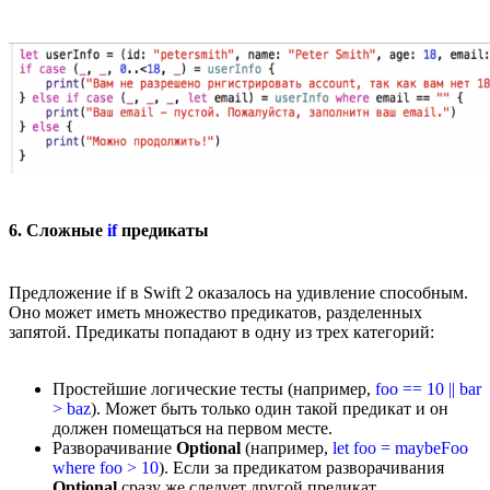
6. Сложные
if
предикаты
Предложение if в Swift 2 оказалось на удивление способным.
Оно может иметь множество предикатов, разделенных
запятой. Предикаты попадают в одну из трех категорий:
Простейшие логические тесты (например,
foo == 10 || bar
> baz
). Может быть только один такой предикат и он
должен помещаться на первом месте.
Разворачивание
Optional
(например,
let foo = maybeFoo
where foo > 10
). Если за предикатом разворачивания
Optional
сразу же следует другой предикат