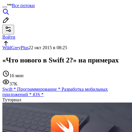
Все потоки
Войти
WildGreyPlus
22 окт 2015 в 08:25
«Что нового в Swift 2?» на примерах
16 мин
37K
Swift
*
Программирование
*
Разработка мобильных
приложений
*
iOS
*
Туториал