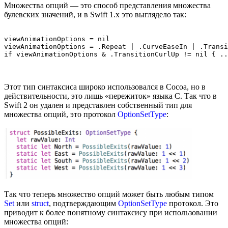
Множества опций — это способ представления множества
булевских значений, и в Swift 1.x это выглядело так:
viewAnimationOptions = nil

viewAnimationOptions = .Repeat | .CurveEaseIn | .Transi
Этот тип синтаксиса широко использовался в Cocoa, но в
действительности, это лишь «пережиток» языка C. Так что в
Swift 2 он удален и представлен собственный тип для
множества опций, это протокол
OptionSetType
:
Так что теперь множество опций может быть любым типом
Set
или
struct
, подтверждающим
OptionSetType
протокол. Это
приводит к более понятному синтаксису при использовании
множества опций: