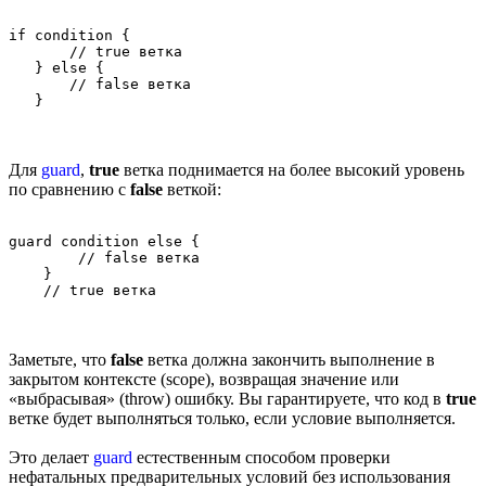
if condition {

       // true ветка

   } else {

       // false ветка

Для
guard
,
true
ветка поднимается на более высокий уровень
по сравнению с
false
веткой:
guard condition else {

        // false ветка

    }

Заметьте, что
false
ветка должна закончить выполнение в
закрытом контексте (scope), возвращая значение или
«выбрасывая» (throw) ошибку. Вы гарантируете, что код в
true
ветке будет выполняться только, если условие выполняется.
Это делает
guard
естественным способом проверки
нефатальных предварительных условий без использования