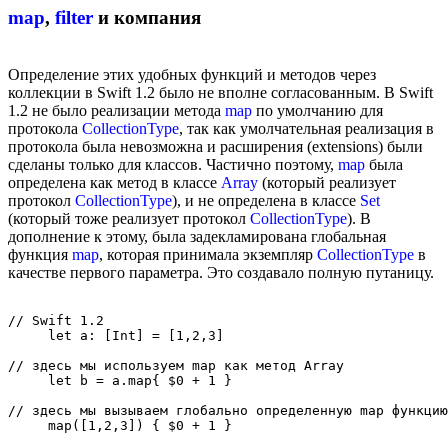
map
,
filter
и компания
Определение этих удобных функций и методов через
коллекции в Swift 1.2 было не вполне согласованным. В Swift
1.2 не было реализации метода
map
по умолчанию для
протокола
CollectionType
, так как умолчательная реализация в
протокола была невозможна и расширения (extensions) были
сделаны только для классов. Частично поэтому,
map
была
определена как метод в классе
Array
(который реализует
протокол
CollectionType
), и не определена в классе
Set
(который тоже реализует протокол
CollectionType
). В
дополнение к этому, была задекламирована глобальная
функция
map
, которая принимала экземпляр
CollectionType
в
качестве первого параметра. Это создавало полную путаницу.
// Swift 1.2

     let a: [Int] = [1,2,3]

// здесь мы используем map как метод Array

     let b = a.map{ $0 + 1 }

// здесь мы вызываем глобально определенную map функцию

     map([1,2,3]) { $0 + 1 }
