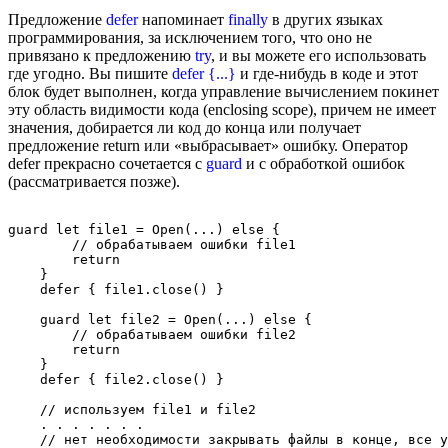
Предложение
defer
напоминает
finally
в других языках
программирования, за исключением того, что оно не
привязано к предложению
try
, и вы можете его использовать
где угодно. Вы пишите
defer {...}
и где-нибудь в коде и этот
блок будет выполнен, когда управление вычислением покинет
эту область видимости кода (enclosing scope), причем не имеет
значения, добирается ли код до конца или получает
предложение return или «выбрасывает» ошибку. Оператор
defer прекрасно сочетается с
guard
и с обработкой ошибок
(рассматривается позже).
guard let file1 = Open(...) else {

        // обрабатываем ошибки file1

        return

    }

    defer { file1.close() }

    guard let file2 = Open(...) else {

        // обрабатываем ошибки file2

        return

    }

    defer { file2.close() }

    // используем file1 и file2 

    . . . . . . .
