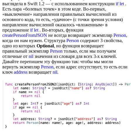
выглядела в Swift 1.2 — с использованием конструкции
if let
.
Есть пара «болевых точек» в этом коде. Во-первых,
«выключение» направления правильных вычислений из
основного кода, то есть, «удачное» (с точки зрения условия)
направление вычислений оказалось «вложенным» в
предложение
if let
. Во-вторых, функция
createPersonFromJSON
не всегда возвращает экземпляр
Person
,
когда он нам нужен. Структура
Person
содержит 3 свойства,
одно из которых
Optional
, но функция возвращает
правильный экземпляр
Person
только, если мы получаем
отличные от
nil
значения из словаря для всех 3-х ключей.
Давайте перепишем эту функцию так: чтобы мы могли
вернуть экземпляр
Person
, если адрес отсутствует, то есть если
ключ
address
возвращает
nil
.