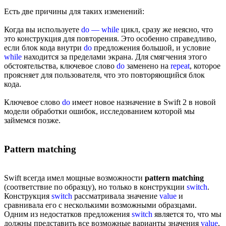
Есть две причины для таких изменений:
Когда вы используете
do — while
цикл, сразу же неясно, что
это конструкция для повторения. Это особенно справедливо,
если блок кода внутри
do
предложения большой, и условие
while
находится за пределами экрана. Для смягчения этого
обстоятельства, ключевое слово
do
заменено на
repeat
, которое
проясняет для пользователя, что это повторяющийся блок
кода.
Ключевое слово
do
имеет новое назначение в Swift 2 в новой
модели обработки ошибок, исследованием которой мы
займемся позже.
Pattern matching
Swift всегда имел мощные возможности
pattern matching
(соответствие по образцу), но только в конструкции
switch
.
Конструкция
switch
рассматривала значение
value
и
сравнивала его с несколькими возможными образцами.
Одним из недостатков предложения
switch
является то, что мы
должны представить все возможные варианты значения
value
,