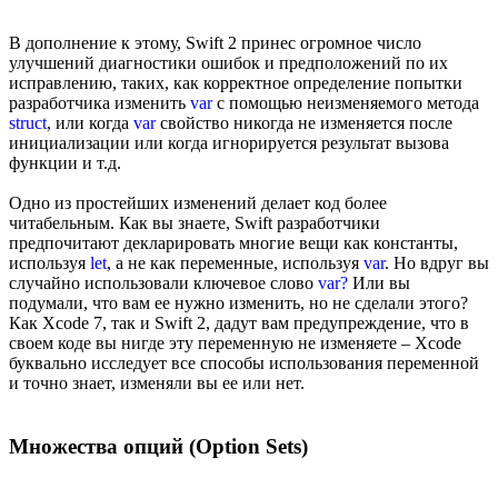
В дополнение к этому, Swift 2 принес огромное число
улучшений диагностики ошибок и предположений по их
исправлению, таких, как корректное определение попытки
разработчика изменить
var
с помощью неизменяемого метода
struct
, или когда
var
свойство никогда не изменяется после
инициализации или когда игнорируется результат вызова
функции и т.д.
Одно из простейших изменений делает код более
читабельным. Как вы знаете, Swift разработчики
предпочитают декларировать многие вещи как константы,
используя
let
, а не как переменные, используя
var
. Но вдруг вы
случайно использовали ключевое слово
var?
Или вы
подумали, что вам ее нужно изменить, но не сделали этого?
Как Xcode 7, так и Swift 2, дадут вам предупреждение, что в
своем коде вы нигде эту переменную не изменяете – Xcode
буквально исследует все способы использования переменной
и точно знает, изменяли вы ее или нет.
Множества опций (Option Sets)