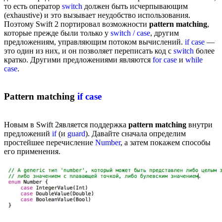
то есть оператор
switch
должен быть исчерпывающим
(exhaustive) и это вызывает неудобство использования.
Поэтому Swift 2 портировал возможности
pattern matching
,
которые прежде были только у
switch / case
, другим
предложениям, управляющим потоком вычислений.
if case
—
это один из них, и он позволяет переписать код с
switch
более
кратко. Другими предложениями являются
for case
и
while
case
.
Pattern matching
if case
Новым в Swift 2является поддержка
pattern matching
внутри
предложений
if
(и
guard
). Давайте сначала определим
простейшее перечисление
Number
, а затем покажем способы
его применения.