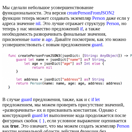
Мы сделали небольшое усовершенствование
функциональности. Эта версия
createPersonFromJSON2
функции теперь может создавать экземпляр
Person
даже если у
адреса значение
nil
. Это лучше отражает структуру
Person
, но
теперь у нас множество предложений
if
, а также
необходимость разворачивать финальные значения,
присвоенные
name
и
age
. Давайте посмотрим, как это можно
усовершенствовать с новым предложением
guard
.
В случае
guard
предложения, также, как и с
if let
предложением, мы можем проверять присутствие значений,
«разворачивать» их и присваивать константам. Однако с
конструкцией
guard let
выполнение кода продолжается после
фигурных скобок
{ }
, если условное выражение оценивается
как
true
. Это означает, что мы можем создать экземпляр
Person
внутри нормальной области действия функции без