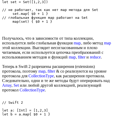
let set = Set([1,2,3])

// не работает, так как нет map метода для Set

     set.map{ $0 + 1 }

// глобальная функция map работает на Set

Получалось, что в зависимости от типа коллекции,
используется либо глобальная функция
map
, либо метод
map
этой коллекции. Выглядит несогласованным и плохо
читаемым, если используется цепочка преобразований с
использованием методов и функций
map
,
filter
и
reduce
.
Теперь в Swift 2 разрешены расширения (extensions)
протокола, поэтому
map
,
filter
& co реализуются на уровне
протокола для
CollectionType
, как расширения протокола.
Следовательно, одни и те же методы будут оперировать над
Array
,
Set
или любой другой коллекцией, реализующей
протокол
CollectionType
.
// Swift 2

let a: [Int] = [1,2,3]

let b = a.map{ $0 + 1 }
