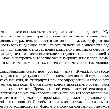
но принято описывать через задание классов и подклассов: Жучк
том класс «животные» трактуется как множество всех животных, 
наглядно, содержательно является тавтологичным, самореферентн
пность всех индивидов лаек – то есть включение в множество с
да, подпадающего под задающее класс понятие. Также следует 
айкой даже тогда, когда она останется единственной, последней 
 можно построить онтологию уже вымерших динозавров, помысл
ти мифических животных, героев сказок, хотя при этом мощност
классификации (животное – собака – лайка – Жучка), то она (со
ем дело с концептуализацией – выделением понятий и
установл
объем понятия, не фигурирует при его определении и упоминается
упает как вид рода. Да, мы можем констатировать, что объем пон
огического смысла. Превышение объемом класса объема подклас
противном случае эта классификация становится бессмысленной.
чается от вида «кот» (которое также подпадает под родовое для 
собака» и «кошка»). И чтобы отличать концептуальные классы о
его в класс/множество. Ясно, что в формальной записи утвержде