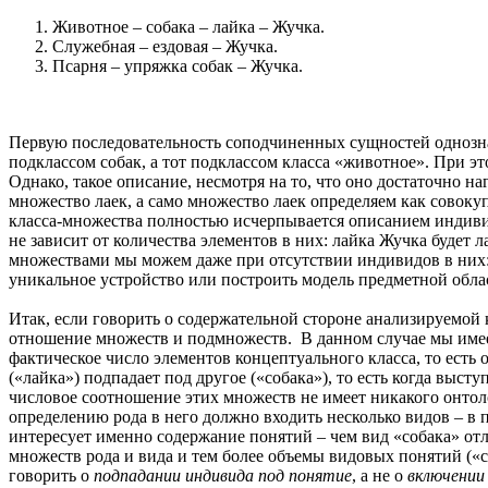
Животное – собака – лайка – Жучка.
Служебная – ездовая – Жучка.
Псарня – упряжка собак – Жучка.
Первую последовательность соподчиненных сущностей однознач
подклассом собак, а тот подклассом класса «животное». При э
Однако, такое описание, несмотря на то, что оно достаточно 
множество лаек, а само множество лаек определяем как совоку
класса-множества полностью исчерпывается описанием индиви
не зависит от количества элементов в них: лайка Жучка будет л
множествами мы можем даже при отсутствии индивидов в них:
уникальное устройство или построить модель предметной облас
Итак, если говорить о содержательной стороне анализируемой 
отношение множеств и подмножеств. В данном случае мы име
фактическое число элементов концептуального класса, то есть 
(«лайка») подпадает под другое («собака»), то есть когда выст
числовое соотношение этих множеств не имеет никакого онтол
определению рода в него должно входить несколько видов – в 
интересует именно содержание понятий – чем вид «собака» отли
множеств рода и вида и тем более объемы видовых понятий («
говорить о
подпадании индивида под понятие
, а не о
включении