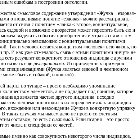
ьезным ошибкам в построении онтологии.
ожества: смысловое содержание утверждения «Жучка – ездовая»
довыми отношениями: понятие «ездовая» можно рассматривать
ется от связи с понятием «лайка»: второе, концептуальное,
ась ездовой и возможно с возрастом может перестать быть ею и
а можем выделить события приобретения и утраты связи с тем
 принципиально невозможно с концептуальными понятиями:
кой. Так и человек остается концептом «человек» всю жизнь, но
 пр. И как уже отмечалось, связь с этими понятиями ничуть не
да есть результат конкретного отношения индивида с другими
жно назвать еще
реляционными
. Из приведенных примеров
ими специализациями (Жучка являться ездовой и чемпионом
 может быть и собакой, и кошкой).
щей нарты по тундре – просто необходимо упоминание
 количеством элементов, а не подпадает под понятие, которое
 индивид является частью другого индивида, исходно
ножества непременно входит в их определения как индивидов.
 того, вхождение или невхождение Жучки в конкретную упряжку
. В таких случаях мы имеем дело не просто со счетным
этим составом, то есть с
системой
. Если псарня – это просто
т от числа и специфики ее частей.
емые именно как совокупность некоторого числа индивидов.