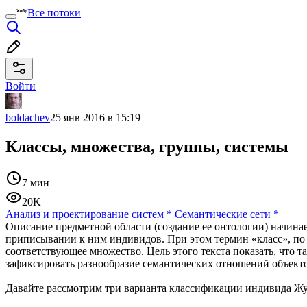
Все потоки
Войти
boldachev
25 янв 2016 в 15:19
Классы, множества, группы, системы
7 мин
20K
Анализ и проектирование систем
*
Семантические сети
*
Описание предметной области (создание ее онтологии) начинае
приписывании к ним индивидов. При этом термин «класс», по с
соответствующее множество. Цель этого текста показать, что
зафиксировать разнообразие семантических отношений объекто
Давайте рассмотрим три варианта классификации индивида Жу