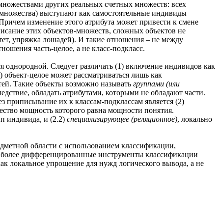
одмножествами других реальных счетных множеств: всех
ти множества) выступают как самостоятельные индивиды
 Причем изменение этого атрибута может привести к смене
описание этих объектов-множеств, сложных объектов не
ет, упряжка лошадей). И такие отношения – не между
шения часть-целое, а не класс-подкласс.
 однородной. Следует различать (1) включение индивидов как
.) объект-целое может рассматриваться лишь как
стей. Такие объекты возможно называть
группами (или
следствие, обладать атрибутами, которыми не обладают части.
ез приписывание их к классам-подклассам является (2)
ество мощность которого равна мощности понятия.
п индивида, и (2.2)
специализирующее (реляционное)
, локально
едметной области с использованием классификации,
жны более дифференцированные инструменты классификации
ак локальное упрощение для нужд логического вывода, а не