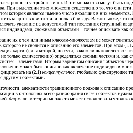
ка электронного устройства и пр. И эти множества могут быть п
ства. При выделении этих множеств существенно то, что они (э
бутом которых является именно число входящих в них элементов.
ратить квартет в квинтет или полк в бригаду. Важно также, что 
ключать указание на допустимый тип последних (струнный кварт
 индивидами, сложными объектами – точнее описывать как отно
ние их к тем или иным классам-множествам не может считаться
 которого не сводится к описанию его элементов. При этом (1.1
кция картин), для которой, по сути, важно лишь количество ча
(а не только количественно) определяться своими частями и, как 
и систем – элементами. Вторым вариантом описания объектов чер
тологично может быть описано как включение индивидов в множ
фицировать на (2.1)
концептуальное
, глобально фиксирующее ти
с другими объектами.
таточности, адекватности традиционного подхода к описанию пр
фиксации в онтологиях всего разнообразия связей объектов ну
я). Формализм теории множеств может использоваться только к