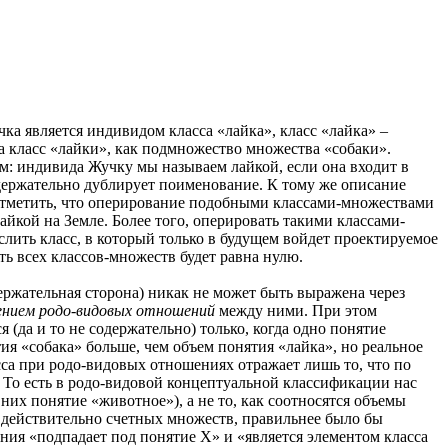
а является индивидом класса «лайка», класс «лайка» –
а класс «лайки», как подмножество множества «собаки».
ым: индивида Жучку мы называем лайкой, если она входит в
одержательно дублирует поименование. К тому же описание
отметить, что оперирование подобными классами-множествами
лайкой на Земле. Более того, оперировать такими классами-
ить класс, в который только в будущем войдет проектируемое
ь всех классов-множеств будет равна нулю.
держательная сторона) никак не может быть выражена через
ением родо-видовых отношений
между ними. При этом
 (да и то не содержательно) только, когда одно понятие
ятия «собака» больше, чем объем понятия «лайка», но реальное
са при родо-видовых отношениях отражает лишь то, что по
 То есть в родо-видовой концептуальной классификации нас
них понятие «животное»), а не то, как соотносятся объемы
т действительно счетных множеств, правильнее было бы
ния «подпадает под понятие Х» и «является элементом класса