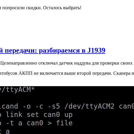
и попросили скидки. Осталось выбрать!
 передачи: разбираемся в J1939
Целенаправленно отключал датчик наддува для проверки своих
втобусов АКПП не включается выше второй передачи. Сканера нет