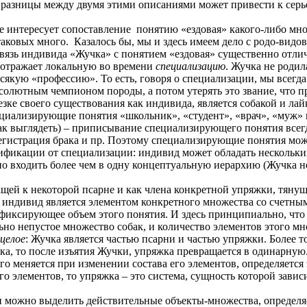
 разницы между двумя этими описаниями может привести к сер
не интересует сопоставление понятию «ездовая» какого-либо мн
и таковых много. Казалось бы, мы и здесь имеем дело с родо-ви
вязь индивида «Жучка» с понятием «ездовая» существенно отлича
 отражает локальную во времени
специализацию
. Жучка не родил
всякую «профессию». То есть, говоря о специализации, мы всегд
бсолютным чемпионом породы, а потом утерять это звание, что
езке своего существования как индивида, является собакой и лай
циализирующие понятия «школьник», «студент», «врач», «муж» и
так выглядеть) – приписывание специализирующего понятия всег
регистрация брака и пр. Поэтому специализирующие понятия мо
сификации от специализации: индивид может обладать нескольк
о входить более чем в одну концептуальную иерархию (Жучка не
ащей к некоторой псарне и как члена конкретной упряжки, тяну
о индивид является элементом конкретного множества со счетным
 фиксирующее объем этого понятия. И здесь принципиально, что
льно непустое множество собак, и количество элементов этого м
целое
: Жучка является частью псарни и частью упряжки. Более
йка, то после изъятия Жучки, упряжка превращается в одинарную
го меняется при изменении состава его элементов, определяется 
 элементов, то упряжка – это система, сущность которой зависи
и можно выделить действительные объекты-множества, определя