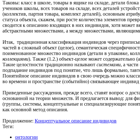
Таковы: класс в школе, товары в ящике на складе, детали бло
учеников школы, всех товаров на складе, всех деталей устрой
(коллектив, партия товара, комплект деталей), основным атри
статуса объекта, скажем, при росте количества элементов прев
сводится к описанию входящих в них индивидов, хотя может в
абстрактными множествами, а между множествами, являющимися
Итак, традиционная классификация индивидов через приписыва
частей в сложный объект (целое), семантическая специфичность
поименованное множество индивидов (детали в упаковке, колле
коллекциями
). Также (1.2.) объект-целое может содержательно 
Такие целостности традиционно называют
системами
, а част
подпадание индивидов под понятие, что лишь формально, тав
Понятийное описание индивидов в свою очередь можно класси
во времени и пространстве (событийно) связывающее индивид 
Приведенные рассуждения, прежде всего, ставят вопрос о дос
основанной на теории множеств. И предлагается вывод: для 
(группы, системы, концептуальные и специализирующие поняти
как основной метод описания.
Продолжение:
Концептуальное описание индивидов
Теги:
онтологии