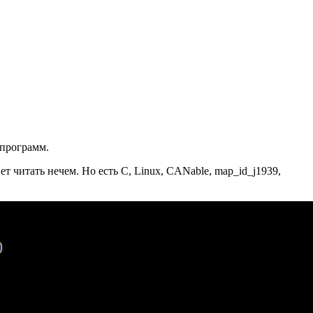
 программ.
 читать нечем. Но есть C, Linux, CANable, map_id_j1939,