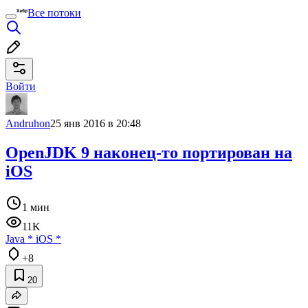
Все потоки
Войти
Andruhon
25 янв 2016 в 20:48
OpenJDK 9 наконец-то портирован на
iOS
1 мин
11K
Java
*
iOS
*
+8
20