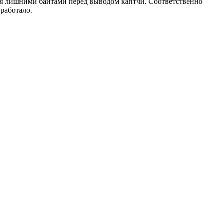
умя лишними байтами перед выводом каптчи. Соответственно
работало.