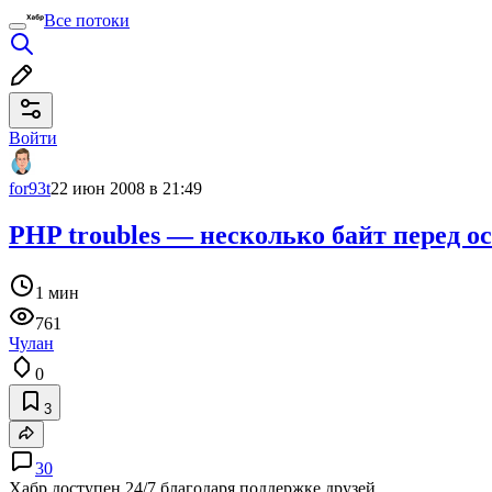
Все потоки
Войти
for93t
22 июн 2008 в 21:49
PHP troubles — несколько байт перед о
1 мин
761
Чулан
0
3
30
Хабр доступен 24/7 благодаря поддержке друзей