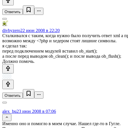
Ответить
divbyzero
22 июн 2008 в 22:20
Сталкивался с таким, когда нужно было получить ответ xml а 
возможно между <?php и хедером стоят лишние символы.
я сделал так:
перед подключением модулей вставил ob_start();
а после перед выводом ob_clean(); и после вывода ob_flush();
Должно помочь.
Ответить
alex_bu
23 июн 2008 в 07:06
Именно оно и помогло в моем случае. Нашел где-то в Гугле.