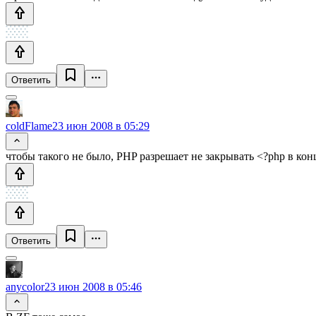
Ответить
coldFlame
23 июн 2008 в 05:29
чтобы такого не было, PHP разрешает не закрывать <?php в ко
Ответить
anycolor
23 июн 2008 в 05:46