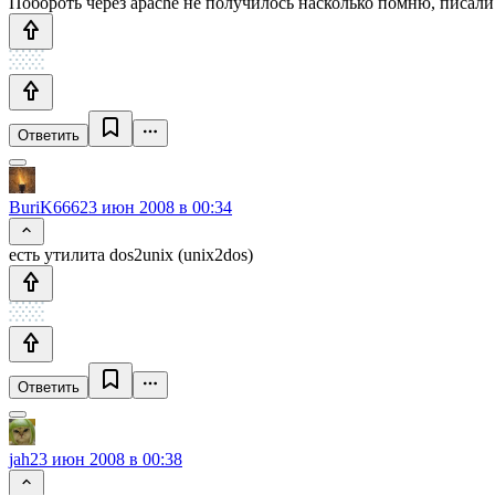
Побороть через apache не получилось насколько помню, писали 
Ответить
BuriK666
23 июн 2008 в 00:34
есть утилита dos2unix (unix2dos)
Ответить
jah
23 июн 2008 в 00:38