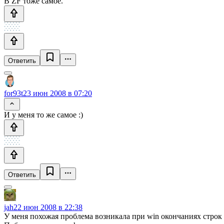
В ZF тоже самое.
Ответить
for93t
23 июн 2008 в 07:20
И у меня то же самое :)
Ответить
jah
22 июн 2008 в 22:38
У меня похожая проблема возникала при win окончаниях строк (\