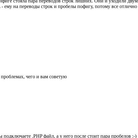
онфиге стояла пара переводов строк лишних. Они и уходили дв
- ему на переводы строк и пробелы пофигу, потому все отлично 
х проблемах, чего и вам советую
вы подключаете .PHP файл, а у него после
стоит пара пробелов :-)