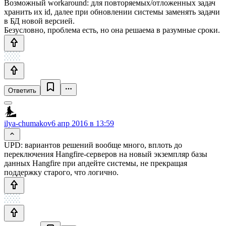
Возможный workaround: для повторяемых/отложенных задач
хранить их id, далее при обновлении системы заменять задачи
в БД новой версией.
Безусловно, проблема есть, но она решаема в разумные сроки.
Ответить
ilya-chumakov
6 апр 2016 в 13:59
UPD: вариантов решений вообще много, вплоть до
переключения Hangfire-серверов на новый экземпляр базы
данных Hangfire при апдейте системы, не прекращая
поддержку старого, что логично.