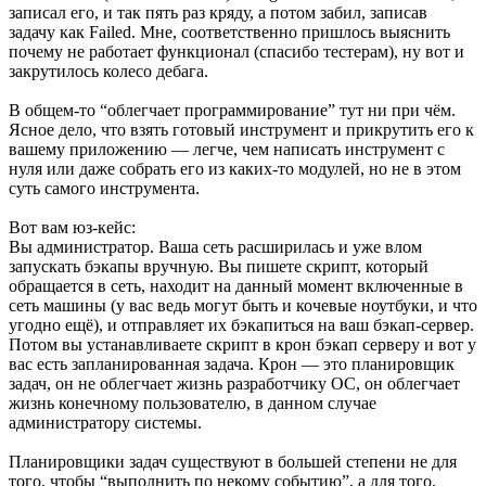
записал его, и так пять раз кряду, а потом забил, записав
задачу как Failed. Мне, соответственно пришлось выяснить
почему не работает функционал (спасибо тестерам), ну вот и
закрутилось колесо дебага.
В общем-то “облегчает программирование” тут ни при чём.
Ясное дело, что взять готовый инструмент и прикрутить его к
вашему приложению — легче, чем написать инструмент с
нуля или даже собрать его из каких-то модулей, но не в этом
суть самого инструмента.
Вот вам юз-кейс:
Вы администратор. Ваша сеть расширилась и уже влом
запускать бэкапы вручную. Вы пишете скрипт, который
обращается в сеть, находит на данный момент включенные в
сеть машины (у вас ведь могут быть и кочевые ноутбуки, и что
угодно ещё), и отправляет их бэкапиться на ваш бэкап-сервер.
Потом вы устанавливаете скрипт в крон бэкап серверу и вот у
вас есть запланированная задача. Крон — это планировщик
задач, он не облегчает жизнь разработчику ОС, он облегчает
жизнь конечному пользователю, в данном случае
администратору системы.
Планировщики задач существуют в большей степени не для
того, чтобы “выполнить по некому событию”, а для того,