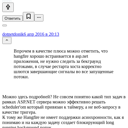
Ответить
dotnetdonik
6 апр 2016 в 20:13
Впрочем в качестве плюса можно отметить, что
hangfire хорошо встраивается в asp.net
приложения, не нужно следить за бекграунд
потоками, в случае рестарта хоста корректно
шлются завершающие сигналы во все запущенные
потоки.
Можно здесь подробней? Не совсем понятно какой тип задач в
рамках ASP.NET сервера можно эффективно решать
scheduler'om который привязан к таймеру, а не веб-запросу в
качестве тригера.
К тому же Hangfire не имеет поддержки асинхронности, как я
понимаю и на каждую задачу создает блокирующий long
running background поток.