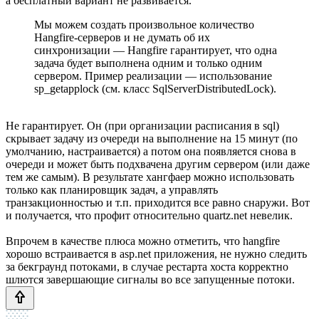
а бесплатный вариант не развивается.
Мы можем создать произвольное количество
Hangfire-серверов и не думать об их
синхронизации — Hangfire гарантирует, что одна
задача будет выполнена одним и только одним
сервером. Пример реализации — использование
sp_getapplock (см. класс SqlServerDistributedLock).
Не гарантирует. Он (при организации расписания в sql)
скрывает задачу из очереди на выполнение на 15 минут (по
умолчанию, настраивается) а потом она появляется снова в
очереди и может быть подхвачена другим сервером (или даже
тем же самым). В результате хангфаер можно использовать
только как планировщик задач, а управлять
транзакционностью и т.п. приходится все равно снаружи. Вот
и получается, что профит относительно quartz.net невелик.
Впрочем в качестве плюса можно отметить, что hangfire
хорошо встраивается в asp.net приложения, не нужно следить
за бекграунд потоками, в случае рестарта хоста корректно
шлются завершающие сигналы во все запущенные потоки.