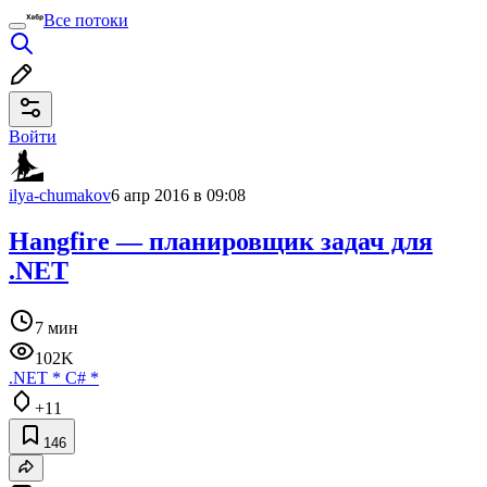
Все потоки
Войти
ilya-chumakov
6 апр 2016 в 09:08
Hangfire — планировщик задач для
.NET
7 мин
102K
.NET
*
C#
*
+11
146