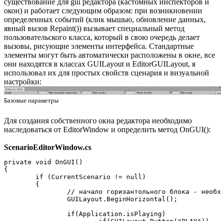
существование для gui редактора (кастомных инспекторов и
окон) и работает следующим образом: при возникновении
определенных событий (клик мышью, обновление данных,
явный вызов Repaint()) вызывает специальный метод
пользовательского класса, который в свою очередь делает
вызовы, рисующие элементы интерфейса. Стандартные
элементы могут быть автоматически расположены в окне, все
они находятся в классах GUILayout и EditorGUILayout, я
использовал их для простых свойств сценария и визуальной
настройки:
Базовые параметры
Для создания собственного окна редактора необходимо
наследоваться от EditorWindow и определить метод OnGUI():
ScenarioEditorWindow.cs
private void OnGUI()

{

	if (CurrentScenario != null)

	{

		// начало горизантольного блока - необходимо для автоматического позиционирования

		GUILayout.BeginHorizontal();

		if(Application.isPlaying)
