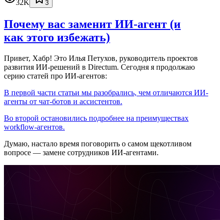
32K
3
Почему вас заменит ИИ‑агент (и
как этого избежать)
Привет, Хабр! Это Илья Петухов, руководитель проектов
развития ИИ-решений в Directum. Сегодня я продолжаю
серию статей про ИИ-агентов:
В первой части статьи мы разобрались, чем отличаются ИИ-
агенты от чат-ботов и ассистентов.
Во второй остановились подробнее на преимуществах
workflow-агентов.
Думаю, настало время поговорить о самом щекотливом
вопросе — замене сотрудников ИИ-агентами.