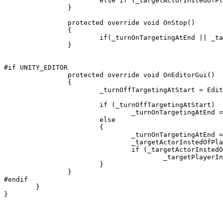
			else if (_targetActorInstedOfPlayerAtStart) GameManager.CameraController.SetTarget(_actor.transform);

		}

		protected override void OnStop()

		{

			if(_turnOnTargetingAtEnd || _targetPlayerInTheEnd) GameManager.CameraController.SetTarget(GameManager.PlayerController.transform);

		}

#if UNITY_EDITOR

		protected override void OnEditorGui()

		{

			_turnOffTargetingAtStart = EditorGUILayout.Toggle("Camera targeting off", _turnOffTargetingAtStart);

			if (_turnOffTargetingAtStart)

				_turnOnTargetingAtEnd = EditorGUILayout.Toggle("Targeting on in the end", _turnOnTargetingAtEnd);

			else

			{

				_turnOnTargetingAtEnd = false;

				_targetActorInstedOfPlayerAtStart = EditorGUILayout.Toggle("Target actor", _targetActorInstedOfPlayerAtStart);

				if (_targetActorInstedOfPlayerAtStart)

					_targetPlayerInTheEnd = EditorGUILayout.Toggle("Target player in the end", _targetPlayerInTheEnd);

			}

		}

#endif

	}
