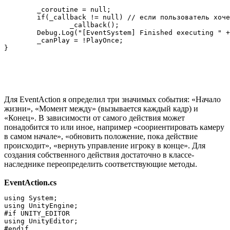
	_coroutine = null;

	if(_callback != null) // если пользователь хочет - сообщим ему о завершении сценария

		_callback();

	Debug.Log("[EventSystem] Finished executing " + gameObject.name);

	_canPlay = !PlayOnce;

Для EventAction я определил три значимых события: «Начало
жизни», «Момент между» (вызывается каждый кадр) и
«Конец». В зависимости от самого действия может
понадобится то или иное, например «соориентировать камеру
в самом начале», «обновить положение, пока действие
происходит», «вернуть управление игроку в конце». Для
создания собственного действия достаточно в классе-
наследнике переопределить соответствующие методы.
EventAction.cs
using System;

using UnityEngine;

#if UNITY_EDITOR

using UnityEditor;

#endif
