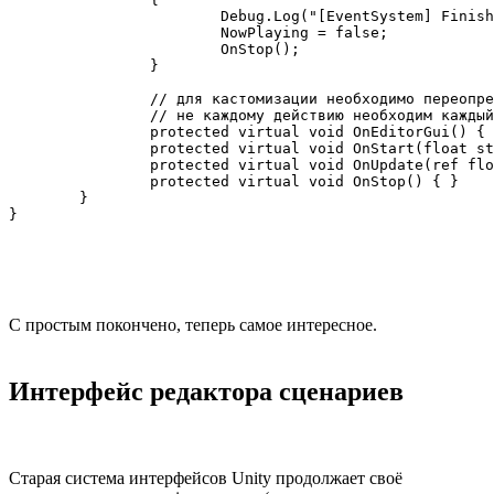
			Debug.Log("[EventSystem] Finished event " + _description);

			NowPlaying = false;

			OnStop();

		}

		// для кастомизации необходимо переопределить эти методы

		// не каждому действию необходим каждый из этих методов

		protected virtual void OnEditorGui() { }

		protected virtual void OnStart(float startTime) { }

		protected virtual void OnUpdate(ref float currentTime) { }

		protected virtual void OnStop() { }

	}

С простым покончено, теперь самое интересное.
Интерфейс редактора сценариев
Старая система интерфейсов Unity продолжает своё