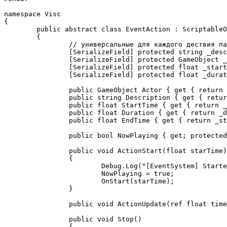
namespace Visc

{

	public abstract class EventAction : ScriptableObject

	{

		// универсальные для каждого дествия параметры

		[SerializeField] protected string _description;

		[SerializeField] protected GameObject _actor;

		[SerializeField] protected float _startTime;

		[SerializeField] protected float _duration = 1f;

		public GameObject Actor { get { return _actor; } }

		public string Description { get { return _description; } }

		public float StartTime { get { return _startTime; } set { _startTime = value >= 0f ? value : 0f; } }

		public float Duration { get { return _duration; } set { _duration = value >= 0.1f ? value : 0.1f; } }

		public float EndTime { get { return _startTime + _duration; } }

		public bool NowPlaying { get; protected set; }

		public void ActionStart(float starTime)

		{

			Debug.Log("[EventSystem] Started event " + _description);

			NowPlaying = true;

			OnStart(starTime);

		}

		public void ActionUpdate(ref float timeSinceActionStart) { OnUpdate(ref timeSinceActionStart); }

		public void Stop()

		{
