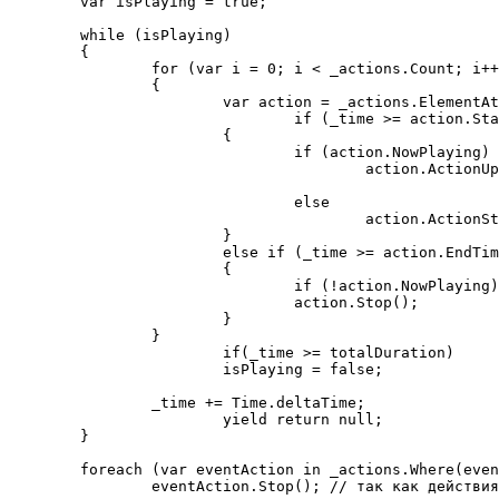
	var isPlaying = true;

	while (isPlaying)

	{

		for (var i = 0; i < _actions.Count; i++)

		{

			var action = _actions.ElementAt(i);

				if (_time >= action.StartTime && _time < action.EndTime)

			{

				if (action.NowPlaying)

					action.ActionUpdate(ref _time); // действия могут управлять течением времени сценария

								  // рисково, но неоходимо для универсального способа "пропус
				else

					action.ActionStart(_time); 

			}

			else if (_time >= action.EndTime)

			{

				if (!action.NowPlaying) continue;

				action.Stop();

			}

		}

			if(_time >= totalDuration)

			isPlaying = false;

		_time += Time.deltaTime;

			yield return null;

	}

	foreach (var eventAction in _actions.Where(eventAction => eventAction.NowPlaying))

		eventAction.Stop(); // так как действия могут управлять временем - нам нужна защита от них
