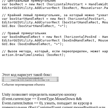
// Центральный прямоугольник

var boxRect = new Rect (horizontalPosStart + HandleWidt
EditorGUIUtility.AddCursorRect (boxRect, MouseCursor.Pa
// Крайний левый прямоугольник, за который можно "ухват
var boxStartHandleRect = new Rect (horizontalPosStart, 
EditorGUIUtility.AddCursorRect (boxStartHandleRect, Mou
GUI.Box (boxStartHandleRect, "<");

// Правый прямоугольник

var boxEndHandleRect = new Rect (horizontalPosEnd - Han
EditorGUIUtility.AddCursorRect (boxEndHandleRect, Mouse
GUI.Box (boxEndHandleRect, ">");

// Вызов метода, который, если переопределен, может нар
Этот код нарисует такой бокс:
Событие перемещения объекта
Unity позволяет определить нажатую кнопку
(Event.current.type == EventType.MouseDown &&
Event.current.button == 0), узнать, попадает ли курсор в
прямоугольник (Rect.Contains(Event.current.mousePosition)) или