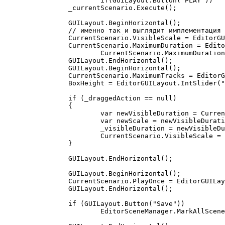
			if(GUILayout.Button("PLAY"))

		_currentScenario.Execute();

		GUILayout.BeginHorizontal(); 

		// именно так и выглядит имплементация интерфейса

		CurrentScenario.VisibleScale = EditorGUILayout.Slider("Scale", CurrentScenario.VisibleScale, 0.1f, 100f);

		CurrentScenario.MaximumDuration = EditorGUILayout.FloatField("Max duration (seconds)",

			CurrentScenario.MaximumDuration);

		GUILayout.EndHorizontal();

		GUILayout.BeginHorizontal();

		CurrentScenario.MaximumTracks = EditorGUILayout.IntField("Max tracks", CurrentScenario.MaximumTracks);

		BoxHeight = EditorGUILayout.IntSlider("Track height", BoxHeight, 20, 50);

		if (_draggedAction == null)

		{

			var newVisibleDuration = CurrentScenario.MaximumDuration/CurrentScenario.VisibleScale;

			var newScale = newVisibleDuration*CurrentScenario.VisibleScale/_visibleDuration;

			_visibleDuration = newVisibleDuration;

			CurrentScenario.VisibleScale = newScale;

		}

		GUILayout.EndHorizontal();

		GUILayout.BeginHorizontal();

		CurrentScenario.PlayOnce = EditorGUILayout.Toggle("Play once", CurrentScenario.PlayOnce);

		GUILayout.EndHorizontal();

		if (GUILayout.Button("Save"))

			EditorSceneManager.MarkAllScenesDirty();
