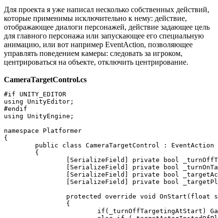
Для проекта я уже написал несколько собственных действий,
которые применимы исключительно к нему: действие,
отображающее диалоги персонажей, действие задающее цель
для главного персонажа или запускающее его специальную
анимацию, или вот например EventAction, позволяющее
управлять поведением камеры: следовать за игроком,
центрироваться на объекте, отключить центрирование.
CameraTargetControl.cs
#if UNITY_EDITOR

using UnityEditor;

#endif

using UnityEngine;

namespace Platformer

{

	public class CameraTargetControl : EventAction

	{

		[SerializeField] private bool _turnOffTargetingAtStart;

		[SerializeField] private bool _turnOnTargetingAtEnd;

		[SerializeField] private bool _targetActorInstedOfPlayerAtStart;

		[SerializeField] private bool _targetPlayerInTheEnd;

		protected override void OnStart(float startTime)

		{

			if(_turnOffTargetingAtStart) GameManager.CameraController.SetTarget(null);
