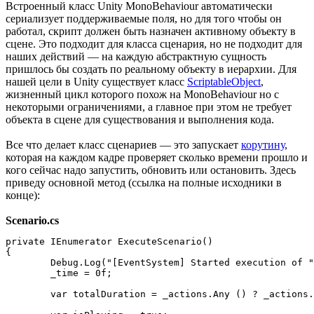
Встроенный класс Unity MonoBehaviour автоматически
сериализует поддерживаемые поля, но для того чтобы он
работал, скрипт должен быть назначен активному объекту в
сцене. Это подходит для класса сценария, но не подходит для
наших действий — на каждую абстрактную сущность
пришлось бы создать по реальному объекту в иерархии. Для
нашей цели в Unity существует класс
ScriptableObject
,
жизненный цикл которого похож на MonoBehaviour но с
некоторыми ограничениями, а главное при этом не требует
объекта в сцене для существования и выполнения кода.
Все что делает класс сценариев — это запускает
корутину
,
которая на каждом кадре проверяет сколько времени прошло и
кого сейчас надо запустить, обновить или остановить. Здесь
приведу основной метод (ссылка на полные исходники в
конце):
Scenario.cs
private IEnumerator ExecuteScenario()

{

	Debug.Log("[EventSystem] Started execution of " + gameObject.name);

	_time = 0f;

	var totalDuration = _actions.Any () ? _actions.Max (action => action.EndTime) : 0f;
