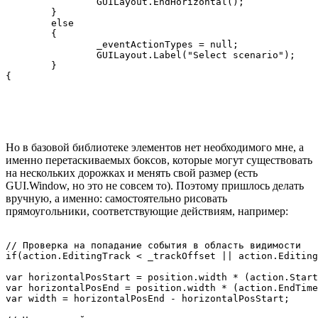
		GUILayout.EndHorizontal();

	}

	else

	{

		_eventActionTypes = null;

		GUILayout.Label("Select scenario");

	}

Но в базовой библиотеке элементов нет необходимого мне, а
именно перетаскиваемых боксов, которые могут существовать
на нескольких дорожках и менять свой размер (есть
GUI.Window, но это не совсем то). Поэтому пришлось делать
вручную, а именно: самостоятельно рисовать
прямоугольники, соответствующие действиям, например:
// Проверка на попадание события в область видимости

if(action.EditingTrack < _trackOffset || action.Editing
var horizontalPosStart = position.width * (action.Start
var horizontalPosEnd = position.width * (action.EndTime
var width = horizontalPosEnd - horizontalPosStart;
