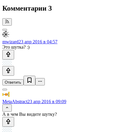
Комментарии
3
mwizard
23 апр 2016 в 04:57
Это шутка? :)
Ответить
MetaAbstract
23 апр 2016 в 09:09
А в чем Вы видите шутку?