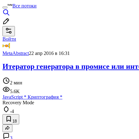
Все потоки
Войти
MetaAbstract
22 апр 2016 в 16:31
Итератор генератора в промисе или инт
2 мин
5.6K
JavaScript
*
Криптография
*
Recovery Mode
-4
18
3