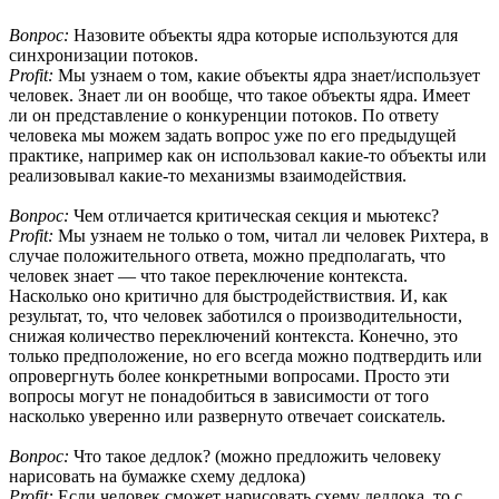
Вопрос:
Назовите объекты ядра которые используются для
синхронизации потоков.
Profit:
Мы узнаем о том, какие объекты ядра знает/использует
человек. Знает ли он вообще, что такое объекты ядра. Имеет
ли он представление о конкуренции потоков. По ответу
человека мы можем задать вопрос уже по его предыдущей
практике, например как он использовал какие-то объекты или
реализовывал какие-то механизмы взаимодействия.
Вопрос:
Чем отличается критическая секция и мьютекс?
Profit:
Мы узнаем не только о том, читал ли человек Рихтера, в
случае положительного ответа, можно предполагать, что
человек знает — что такое переключение контекста.
Насколько оно критично для быстродействиствия. И, как
результат, то, что человек заботился о производительности,
снижая количество переключений контекста. Конечно, это
только предположение, но его всегда можно подтвердить или
опровергнуть более конкретными вопросами. Просто эти
вопросы могут не понадобиться в зависимости от того
насколько уверенно или развернуто отвечает соискатель.
Вопрос:
Что такое дедлок? (можно предложить человеку
нарисовать на бумажке схему дедлока)
Profit:
Если человек сможет нарисовать схему дедлока, то с