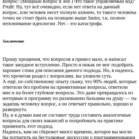
Вопрос:
(Мощный вопрос в лоб ) Что такое управляемый код?
Profit:
Ну, тут всё очевидно, если нет ответа на данный
вопрос, или человек несет полную ахинею, то такого человека
точно не стоит брать на позицию выше Junior, т.к. полное
непонимание идеологии .Net – это катастрофа.
Заключение
Прошу прощения, что вопросов я привел мало, и написал
такое занудное вступление. Просто я никак не мог подобрать
хорошие слова для описания данного подхода. Но, я надеюсь,
что прочитав раздел с вопросами, вы уловили суть.
А ещё, по собственному опыту скажу, что 90% людей, которые
ответили без проблем на примитивные вопросы, ответили
мне и на более глубокие вопросы. Это даже превращалось из
интервью в программу по разливанию бальзама на душу — ты
задаешь человеку вопрос, а он отвечает правильно, хорошо и
развернуто.
Ну, и я думаю вам не составит труда составить аналогичные
вопросы для своих вакансий и попробовать на практике
применить этот подход.
Надеюсь, вам он сбережет много времени, которое вы могли
бы потратить на бестолковые дискуссии о программировании