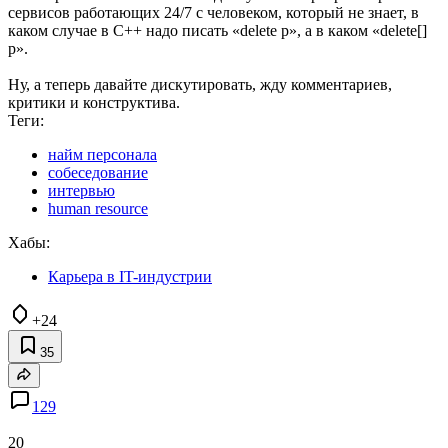
сервисов работающих 24/7 с человеком, который не знает, в
каком случае в C++ надо писать «delete p», а в каком «delete[]
p».
Ну, а теперь давайте дискутировать, жду комментариев,
критики и конструктива.
Теги:
найм персонала
собеседование
интервью
human resource
Хабы:
Карьера в IT-индустрии
+24
35
129
20