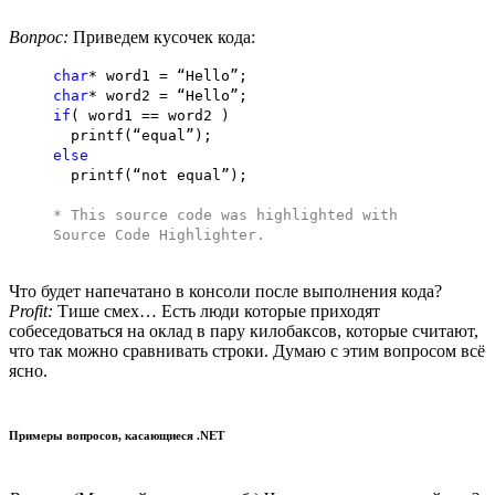
Вопрос:
Приведем кусочек кода:
char
* word1 = “Hello”;
char
* word2 = “Hello”;
if
( word1 == word2 )
printf(“equal”);
else
printf(“not equal”);
* This source code was highlighted with
Source Code Highlighter
.
Что будет напечатано в консоли после выполнения кода?
Profit:
Тише смех… Есть люди которые приходят
собеседоваться на оклад в пару килобаксов, которые считают,
что так можно сравнивать строки. Думаю с этим вопросом всё
ясно.
Примеры вопросов, касающиеся .NET