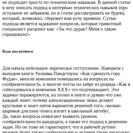
не подходит просто по техническим навыкам. В данной статье
я хочу описать подход к интервью технических навыков (про
остальное не забываем, но в статье рассматривать не будем),
который, возможно, сбережет вам кучу времени. Сутью
подхода является задавание вопросов, которые грамотный
специалист расценит как: «Ты что дурак? Меня о таком
спрашивать!»
Куда мы катимся
Для начала небольшое лирическое отступление. Наверное с
выходом книги Уильяма Пандстоуна: «Как сдвинуть гору
Фудзи», многие компании помешались на вопросах на
сообразительность, и многие посты на хабре из разряда «Как я
собеседовался в компании ХХХ» это подтверждают. Эти
задачки тиражируются, их полно в инете и думаю что уже
каждый знает: почему канализационные люки делают
круглыми и знает пяток вариантов решений того, сколько
шариков для пинг-понга влезет в школьный автобус.
Да, такие вопросы помогают выявить уровень
сообразительности кандидата, а также его подход к решению
задач. Но он тоже не гарантирует, что в рабочей рутине
человек будет также сообразителен и активен (знаю несколько