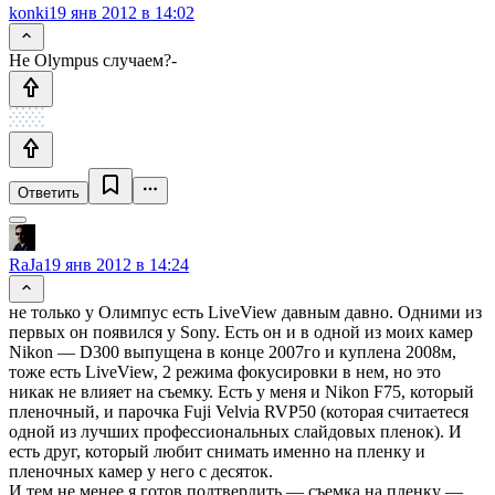
konki
19 янв 2012 в 14:02
Не Olympus случаем?-
Ответить
RaJa
19 янв 2012 в 14:24
не только у Олимпус есть LiveView давным давно. Одними из
первых он появился у Sony. Есть он и в одной из моих камер
Nikon — D300 выпущена в конце 2007го и куплена 2008м,
тоже есть LiveView, 2 режима фокусировки в нем, но это
никак не влияет на съемку. Есть у меня и Nikon F75, который
пленочный, и парочка Fuji Velvia RVP50 (которая считаетеся
одной из лучших профессиональных слайдовых пленок). И
есть друг, который любит снимать именно на пленку и
пленочных камер у него с десяток.
И тем не менее я готов подтвердить — съемка на пленку —