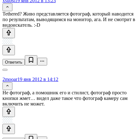
xsubst
19 янв 2012 в 13:23
Tethered? Живо представляется фотограф, который наводится
по результатам, выводящимся на монитор, ага. И не смотрит в
видоискатель. :-D
Ответить
2mooar
19 янв 2012 в 14:12
Не фотограф, а помошник его и стилист, фотограф просто
кнопки жмет… видел даже такое что фотограф камеру сам
включить не может.