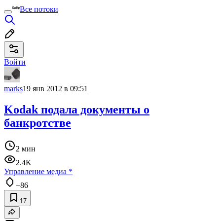
Все потоки
Войти
marks
19 янв 2012 в 09:51
Kodak подала документы о
банкротстве
2 мин
2.4K
Управление медиа
*
+86
17