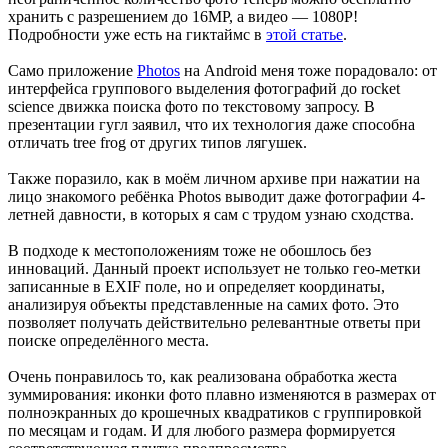
хранить с разрешением до 16MP, а видео — 1080P!
Подробности уже есть на гиктаймс в
этой статье
.
Само приложение
Photos
на Android меня тоже порадовало: от
интерфейса группового выделения фотографий до rocket
science движка поиска фото по текстовому запросу. В
презентации гугл заявил, что их технология даже способна
отличать tree frog от других типов лягушек.
Также поразило, как в моём личном архиве при нажатии на
лицо знакомого ребёнка Photos выводит даже фотографии 4-
летней давности, в которых я сам с трудом узнаю сходства.
В подходе к местоположениям тоже не обошлось без
инноваций. Данный проект использует не только гео-метки
записанные в EXIF поле, но и определяет координаты,
анализируя объекты представленные на самих фото. Это
позволяет получать действительно релевантные ответы при
поиске определённого места.
Очень понравилось то, как реализована обработка жеста
зуммирования: иконки фото плавно изменяются в размерах от
полноэкранных до крошечных квадратиков с группировкой
по месяцам и годам. И для любого размера формируется