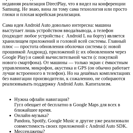
недавняя реализация DirectPlay, что я видел на конференции
Samsung. Не знаю, вина ли тому сама технология или просто
глюки и плохая корейская реализация.
Сама идея Android Auto довольно интересна: машина
выступает лишь устройством ввода/вывода, а телефон
(подходит любое устройства с Android L на борту) является
хранилищем приложений и головой всей системы. Главный
плюс — простота обновления оболочки системы (с новой
прошивкой Андроид), приложений (с их обновлением через
Google Play) и самой вычислительной части (с покупкой
нового смартфона). От машины — только экран с ёмкостным
управлением, микрофон, акустика и GPS (он обычно работает
лучше встроенного в телефон). Но на дешёвых комплектациях
без навигации производители, к сожалению, не собираются
реализовывать поддержку Android Auto. Капитализм.
Нужна офлайн навигация?
Гугл обещает её бесплатно в Google Maps для всех в
ближайшее время.
Онлайн-музыка?
Pandora, Spotify, Google Music и другие уже реализовали
совместимость своих приложений с Android Auto SDK.
Мессенджеры?