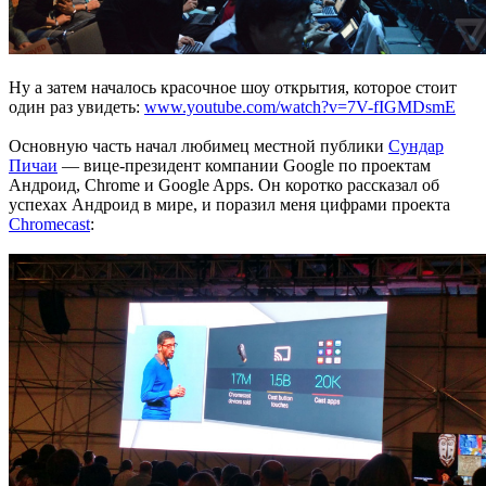
Ну а затем началось красочное шоу открытия, которое стоит
один раз увидеть:
www.youtube.com/watch?v=7V-fIGMDsmE
Основную часть начал любимец местной публики
Сундар
Пичаи
— вице-президент компании Google по проектам
Андроид, Chrome и Google Apps. Он коротко рассказал об
успехах Андроид в мире, и поразил меня цифрами проекта
Chromecast
: