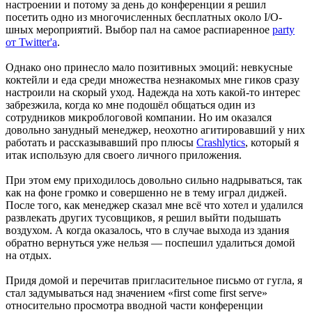
настроении и потому за день до конференции я решил
посетить одно из многочисленных бесплатных около I/O-
шных мероприятий. Выбор пал на самое распиаренное
party
от Twitter'а
.
Однако оно принесло мало позитивных эмоций: невкусные
коктейли и еда среди множества незнакомых мне гиков сразу
настроили на скорый уход. Надежда на хоть какой-то интерес
забрезжила, когда ко мне подошёл общаться один из
сотрудников микроблоговой компании. Но им оказался
довольно занудный менеджер, неохотно агитировавший у них
работать и рассказывавший про плюсы
Crashlytics
, который я
итак использую для своего личного приложения.
При этом ему приходилось довольно сильно надрываться, так
как на фоне громко и совершенно не в тему играл диджей.
После того, как менеджер сказал мне всё что хотел и удалился
развлекать других тусовщиков, я решил выйти подышать
воздухом. А когда оказалось, что в случае выхода из здания
обратно вернуться уже нельзя — поспешил удалиться домой
на отдых.
Придя домой и перечитав пригласительное письмо от гугла, я
стал задумываться над значением «first come first serve»
относительно просмотра вводной части конференции