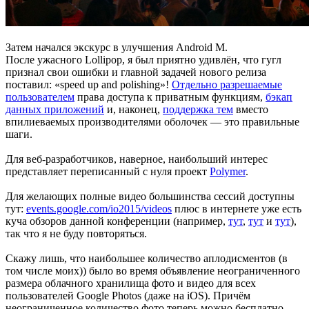
Затем начался экскурс в улучшения Android M.
После ужасного Lollipop, я был приятно удивлён, что гугл
признал свои ошибки и главной задачей нового релиза
поставил: «speed up and polishing»!
Отдельно разрешаемые
пользователем
права доступа к приватным функциям,
бэкап
данных приложений
и, наконец,
поддержка тем
вместо
впилиеваемых производителями оболочек — это правильные
шаги.
Для веб-разработчиков, наверное, наибольший интерес
представляет переписанный с нуля проект
Polymer
.
Для желающих полные видео большинства сессий доступны
тут:
events.google.com/io2015/videos
плюс в интернете уже есть
куча обзоров данной конференции (например,
тут
,
тут
и
тут
),
так что я не буду повторяться.
Скажу лишь, что наибольшее количество аплодисментов (в
том числе моих)) было во время объявление неограниченного
размера облачного хранилища фото и видео для всех
пользователей Google Photos (даже на iOS). Причём
неограниченное количество фото теперь можно бесплатно