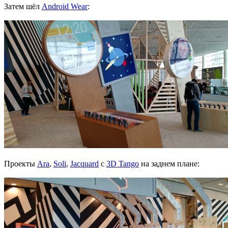
Затем шёл
Android Wear
:
Проекты
Ara
,
Soli
,
Jacquard
с
3D Tango
на заднем плане: