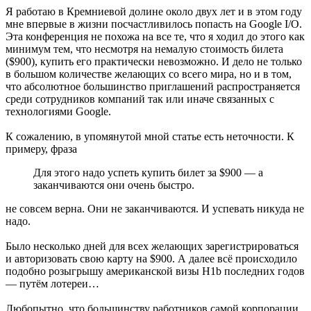
Я работаю в Кремниевой долине около двух лет и в этом году
мне впервые в жизни посчастливилось попасть на Google I/O.
Эта конференция не похожа на все те, что я ходил до этого как
минимум тем, что несмотря на немалую стоимость билета
($900), купить его практически невозможно. И дело не только
в большом количестве желающих со всего мира, но и в том,
что абсолютное большинство приглашений распространяется
среди сотрудников компаний так или иначе связанных с
технологиями Google.
К сожалению, в упомянутой мной статье есть неточности. К
примеру, фраза
Для этого надо успеть купить билет за $900 — а
заканчиваются они очень быстро.
не совсем верна. Они не заканчиваются. И успевать никуда не
надо.
Было несколько дней для всех желающих зарегистрироваться
и авторизовать свою карту на $900. А далее всё происходило
подобно розыгрышу американской визы H1b последних годов
— путём лотереи…
Любопытно, что большинству работников самой корпорации