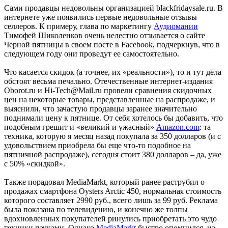
Сами продавцы недовольны организацией blackfridaysale.ru. В
интернете уже появились первые недовольные отзывы
селлеров. К примеру, глава по маркетингу
Аудиомании
Тимофей Шиколенков очень нелестно отзывается о сайте
Черной пятницы в своем посте в Facebook, подчеркнув, что в
следующем году они проведут ее самостоятельно.
Что касается скидок (а точнее, их «реальности»), то и тут дела
обстоят весьма печально. Отечественные интернет-издания
Oborot.ru и Hi-Tech@Mail.ru провели сравнения скидочных
цен на некоторые товары, представленные на распродаже, и
выяснили, что зачастую продавцы заранее значительно
поднимали цену к пятнице. От себя хотелось бы добавить, что
подобным грешит и «великий и ужасный»
Amazon.com
: та
техника, которую я месяц назад покупала за 350 долларов (и с
удовольствием приобрела бы еще что-то подобное на
пятничной распродаже), сегодня стоит 380 долларов – да, уже
с 50% «скидкой».
Также порадовал MediaMarkt, который ранее раструбил о
продажах смартфона Oysters Arctic 450, нормальная стоимость
которого составляет 2990 руб., всего лишь за 99 руб. Реклама
была показана по телевидению, и конечно же толпы
вдохновленных покупателей ринулись приобретать это чудо
техники пачками. Однако
MediaMarkt
быстро опомнился, на