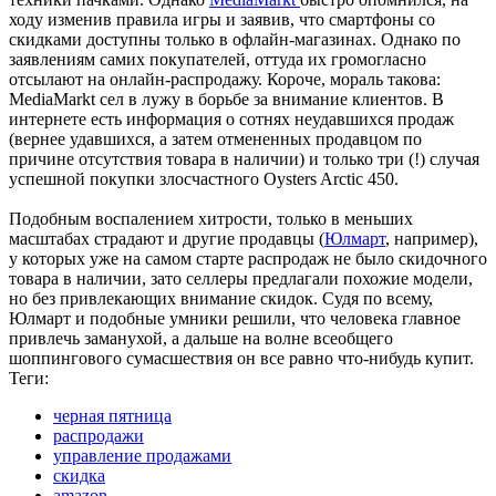
ходу изменив правила игры и заявив, что смартфоны со
скидками доступны только в офлайн-магазинах. Однако по
заявлениям самих покупателей, оттуда их громогласно
отсылают на онлайн-распродажу. Короче, мораль такова:
MediaMarkt сел в лужу в борьбе за внимание клиентов. В
интернете есть информация о сотнях неудавшихся продаж
(вернее удавшихся, а затем отмененных продавцом по
причине отсутствия товара в наличии) и только три (!) случая
успешной покупки злосчастного Oysters Arctic 450.
Подобным воспалением хитрости, только в меньших
масштабах страдают и другие продавцы (
Юлмарт
, например),
у которых уже на самом старте распродаж не было скидочного
товара в наличии, зато селлеры предлагали похожие модели,
но без привлекающих внимание скидок. Судя по всему,
Юлмарт и подобные умники решили, что человека главное
привлечь заманухой, а дальше на волне всеобщего
шоппингового сумасшествия он все равно что-нибудь купит.
Теги:
черная пятница
распродажи
управление продажами
скидка
amazon