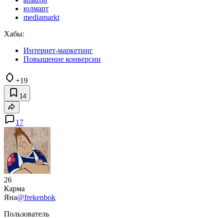
юлмарт
mediamarkt
Хабы:
Интернет-маркетинг
Повышение конверсии
+19
14
17
26
Карма
Яна
@frekenbok
Пользователь