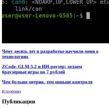
Чему десять лет в разработке научили меня о
технологиях
ZCode, GLM-5.2 и ИИ-роутер: делаем
браузерные игры по 7 рублей
Чем больше метрик, тем меньше контроля
В подборку
Публикации