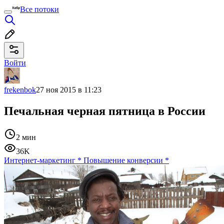
Все потоки
Войти
frekenbok
27 ноя 2015 в 11:23
Печальная черная пятница в России
2 мин
36K
Интернет-маркетинг
*
Повышение конверсии
*