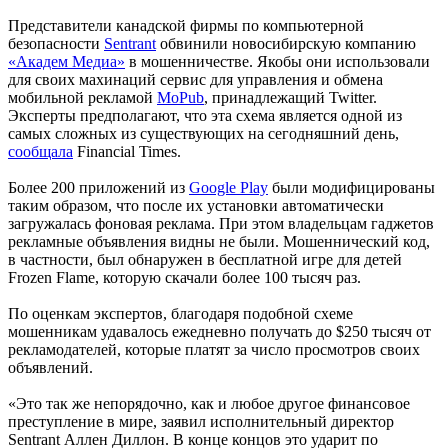
Представители канадской фирмы по компьютерной
безопасности
Sentrant
обвинили новосибирскую компанию
«Академ Медиа»
в мошенничестве. Якобы они использовали
для своих махинаций сервис для управления и обмена
мобильной рекламой
MoPub
, принадлежащий Twitter.
Эксперты предполагают, что эта схема является одной из
самых сложных из существующих на сегодняшний день,
сообщала
Financial Times.
Более 200 приложений из
Google Play
были модифицированы
таким образом, что после их установки автоматически
загружалась фоновая реклама.
При этом владельцам гаджетов
рекламные объявления видны не были. Мошеннический код,
в частности, был обнаружен в бесплатной игре для детей
Frozen Flame, которую скачали более 100 тысяч раз.
По оценкам экспертов, благодаря подобной схеме
мошенникам удавалось ежедневно получать до $250 тысяч от
рекламодателей, которые платят за число просмотров своих
объявлений.
«Это так же непорядочно, как и любое другое финансовое
преступление в мире, заявил исполнительный директор
Sentrant Аллен Диллон. В конце концов это ударит по