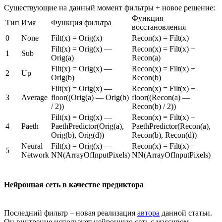
Существующие на данный момент фильтры + новое решение:
Функция
Тип
Имя
Функция фильтра
восстановления
0
None
Filt(x) = Orig(x)
Recon(x) = Filt(x)
Filt(x) = Orig(x) —
Recon(x) = Filt(x) +
1
Sub
Orig(a)
Recon(a)
Filt(x) = Orig(x) —
Recon(x) = Filt(x) +
2
Up
Orig(b)
Recon(b)
Filt(x) = Orig(x) —
Recon(x) = Filt(x) +
3
Average
floor((Orig(a) — Orig(b)
floor((Recon(a) —
/ 2))
Recon(b) / 2))
Filt(x) = Orig(x) —
Recon(x) = Filt(x) +
4
Paeth
PaethPredictor(Orig(a),
PaethPredictor(Recon(a),
Orig(b), Orig(d))
Recon(b), Recon(d))
Neural
Filt(x) = Orig(x) —
Recon(x) = Filt(x) +
5
Network
NN(ArrayOfInputPixels)
NN(ArrayOfInputPixels)
Нейронная сеть в качестве предиктора
Последний фильтр – новая реализация
автора
данной статьи.
Он внутренне использует нейронную сеть с массивом