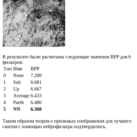
В результате были расчитаны следующие значения BPP для 6
фильтров:
Тип
Имя
BPP
0
None
7.289
1
Sub
6.681
2
Up
6.667
3
Average
6.433
4
Paeth
6.486
5
NN
6.368
Таким образом теория о признаках изображения для лучшего
сжатия с помощью нейрофильтра подтвердились.