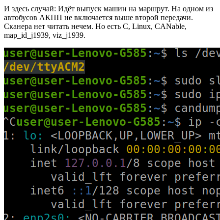
И здесь случай: Идёт выпуск машин на маршрут. На одном из
автобусов АКПП не включается выше второй передачи.
Сканера нет читать нечем. Но есть C, Linux, CANable,
map_id_j1939, viz_j1939.