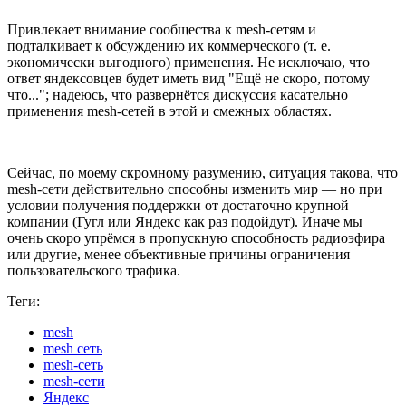
Привлекает внимание сообщества к mesh-сетям и
подталкивает к обсуждению их коммерческого (т. е.
экономически выгодного) применения. Не исключаю, что
ответ яндексовцев будет иметь вид "Ещё не скоро, потому
что..."; надеюсь, что развернётся дискуссия касательно
применения mesh-сетей в этой и смежных областях.
Сейчас, по моему скромному разумению, ситуация такова, что
mesh-сети действительно способны изменить мир — но при
условии получения поддержки от достаточно крупной
компании (Гугл или Яндекс как раз подойдут). Иначе мы
очень скоро упрёмся в пропускную способность радиоэфира
или другие, менее объективные причины ограничения
пользовательского трафика.
Теги:
mesh
mesh сеть
mesh-сеть
mesh-сети
Яндекс