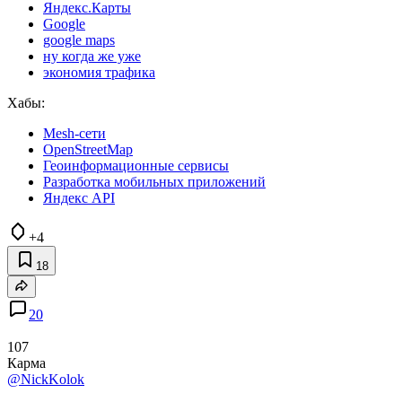
Яндекс.Карты
Google
google maps
ну когда же уже
экономия трафика
Хабы:
Mesh-сети
OpenStreetMap
Геоинформационные сервисы
Разработка мобильных приложений
Яндекс API
+4
18
20
107
Карма
@NickKolok