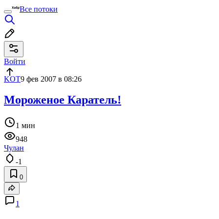
Все потоки
Войти
KOT
9 фев 2007 в 08:26
Мороженое Каратель!
1 мин
948
Чулан
-1
0
1