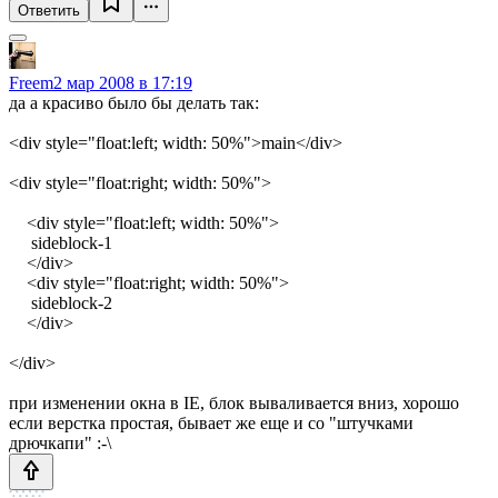
Ответить
Freem
2 мар 2008 в 17:19
да а красиво было бы делать так:
<div style="float:left; width: 50%">main</div>
<div style="float:right; width: 50%">
<div style="float:left; width: 50%">
sideblock-1
</div>
<div style="float:right; width: 50%">
sideblock-2
</div>
</div>
при изменении окна в IE, блок вываливается вниз, хорошо
если верстка простая, бывает же еще и со "штучками
дрючкапи" :-\