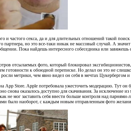
 и частого секса, да и для длительных отношений такой поиск
о партнера, но это все-таки никак не массовый случай. А значит
бщении. Пока найдешь интересного собеседника или завяжешь с
тров отсылаемых фото, который блокировал эксгибиционистов, 
м готовности к обоюдной переписке. Но делал он это не слишко
росли метрики, чем явно видел он себя в мечтах Цукербергом и 
а App Store. Apple потребовала ужесточить модерацию. Тут он б
оно снова оказалось доступно для скачивания. За исключение и
икак не мог заставить себя ввести больше контроля над парнями
ками было наоборот, с каждым новым отправленным фото желание