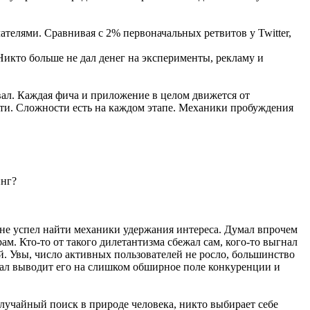
ателями. Сравнивая с 2% первоначальных ретвитов у Twitter,
 Никто больше не дал денег на эксперименты, рекламу и
вал. Каждая фича и приложение в целом движется от
ости. Сложности есть на каждом этапе. Механики пробуждения
инг?
 не успел найти механики удержания интереса. Думал впрочем
ам. Кто-то от такого дилетантизма сбежал сам, кого-то выгнал
й. Увы, число активных пользователей не росло, большинство
нал выводит его на слишком обширное поле конкуренции и
«случайный поиск в природе человека, никто выбирает себе