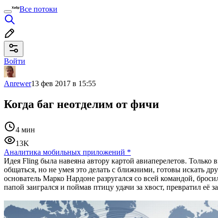
Все потоки
Войти
Anrewer
13 фев 2017 в 15:55
Когда баг неотделим от фичи
4 мин
13K
Аналитика мобильных приложений
*
Идея Fling была навеяна автору картой авиаперелетов. Только
общаться, но не умея это делать с ближними, готовы искать др
основатель Марко Нардоне разругался со всей командой, бросил
папой заигрался и поймав птицу удачи за хвост, превратил её 