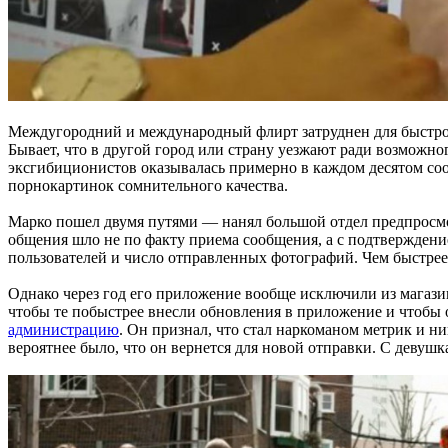
Междугородний и международный флирт затруднен для быстрого
Бывает, что в другой город или страну уезжают ради возможног
эксгибиционистов оказывалась примерно в каждом десятом соо
порнокартинок сомнительного качества.
Марко пошел двумя путями — нанял большой отдел предпросмо
общения шло не по факту приема сообщения, а с подтверждение
пользователей и число отправленных фотографий. Чем быстрее 
Однако через год его приложение вообще исключили из магазин
чтобы те побыстрее внесли обновления в приложение и чтобы 
администрацию
. Он признал, что стал наркоманом метрик и н
вероятнее было, что он вернется для новой отправки. С девуш