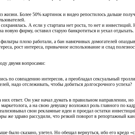
из жизни. Более 50% картинок и видео репостилось дальше получ
ьзователей.
сохранялась. А если у стартапа нет роста, то нет и инвестиций.
на новую фирму, оставил старую банкротиться и уехал отдыхать.
 фильтры плохо работали, а бан навязчивых домогателей опазды
тереса, рост интереса, привычное использование и спад полезн
году двумя вопросами:
ись по совпадению интересов, а преобладал сексуальный тролл
елей, надо отслеживать, чтобы добиться долгосрочного успеха?
 них ответ. Он уже начал думать в правильном направлении, но
 маркетолога, а на свою девушку возложил роль главного по кадр
реализовывал свои рекламные идеи и проедал остатки инвестици
оры же здраво рассудили, что резкий поворот в репортажный ка
ыше было сказано, улетел. Но обещал вернуться, ибо его кредо 