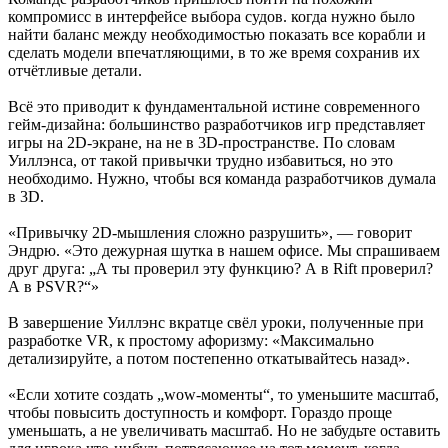
компромисс в интерфейсе выбора судов. когда нужно было
найти баланс между необходимостью показать все корабли и
сделать модели впечатляющими, в то же время сохранив их
отчётливые детали.
Всё это приводит к фундаментальной истине современного
гейм-дизайна: большинство разработчиков игр представляет
игры на 2D-экране, на не в 3D-пространстве. По словам
Уиллэнса, от такой привычки трудно избавиться, но это
необходимо. Нужно, чтобы вся команда разработчиков думала
в 3D.
«Привычку 2D-мышления сложно разрушить», — говорит
Эндрю. «Это дежурная шутка в нашем офисе. Мы спрашиваем
друг друга: „А ты проверил эту функцию? А в Rift проверил?
А в PSVR?“»
В завершение Уиллэнс вкратце свёл уроки, полученные при
разработке VR, к простому афоризму: «Максимально
детализируйте, а потом постепенно откатывайтесь назад».
«Если хотите создать „wow-моменты“, то уменьшите масштаб,
чтобы повысить доступность и комфорт. Гораздо проще
уменьшать, а не увеличивать масштаб. Но не забудьте оставить