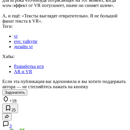
для игрока что-нибудь потрясающее на тот момент, когда
wow-эффект от VR потускнеет, иначе он снимет шлем».
А, и ещё: «Тексты выглядят отвратительно. Я не большой
фанат текста в VR».
Теги:
vr
eve: valkyrie
дизайн vr
Хабы:
Разработка игр
AR и VR
Если эта публикация вас вдохновила и вы хотите поддержать
автора — не стесняйтесь нажать на кнопку
Задонатить
+18
25
3