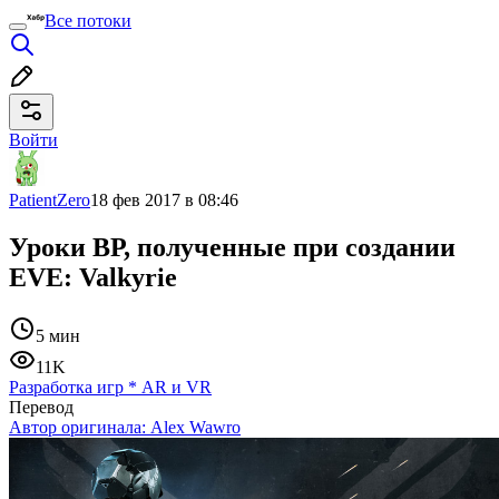
Все потоки
Войти
PatientZero
18 фев 2017 в 08:46
Уроки ВР, полученные при создании
EVE: Valkyrie
5 мин
11K
Разработка игр
*
AR и VR
Перевод
Автор оригинала:
Alex Wawro