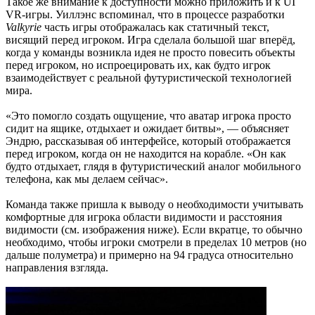
Такое же внимание к доступности можно приложить и к UI
VR-игры. Уиллэнс вспоминал, что в процессе разработки
Valkyrie
часть игры отображалась как статичный текст,
висящий перед игроком. Игра сделала большой шаг вперёд,
когда у команды возникла идея не просто повесить объекты
перед игроком, но испроецировать их, как будто игрок
взаимодействует с реальной футуристической технологией
мира.
«Это помогло создать ощущение, что аватар игрока просто
сидит на ящике, отдыхает и ожидает битвы», — объясняет
Эндрю, рассказывая об интерфейсе, который отображается
перед игроком, когда он не находится на корабле. «Он как
будто отдыхает, глядя в футуристический аналог мобильного
телефона, как мы делаем сейчас».
Команда также пришла к выводу о необходимости учитывать
комфортные для игрока области видимости и расстояния
видимости (см. изображения ниже). Если вкратце, то обычно
необходимо, чтобы игроки смотрели в пределах 10 метров (но
дальше полуметра) и примерно на 94 градуса относительно
направления взгляда.