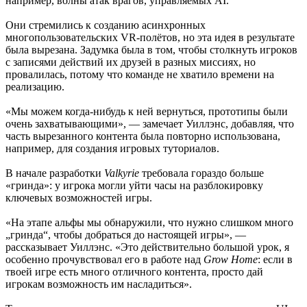
например, волны атак врагов, управляемых AI.
Они стремились к созданию асинхронных
многопользовательских VR-полётов, но эта идея в результате
была вырезана. Задумка была в том, чтобы столкнуть игроков
с записями действий их друзей в разных миссиях, но
провалилась, потому что команде не хватило времени на
реализацию.
«Мы можем когда-нибудь к ней вернуться, прототипы были
очень захватывающими», — замечает Уиллэнс, добавляя, что
часть вырезанного контента была повторно использована,
например, для создания игровых туториалов.
В начале разработки
Valkyrie
требовала гораздо больше
«гринда»: у игрока могли уйти часы на разблокировку
ключевых возможностей игры.
«На этапе альфы мы обнаружили, что нужно слишком много
„гринда“, чтобы добраться до настоящей игры», —
рассказывает Уиллэнс. «Это действительно большой урок, я
особенно прочувствовал его в работе над
Grow Home
: если в
твоей игре есть много отличного контента, просто дай
игрокам возможность им насладиться».