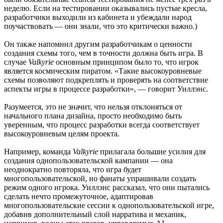
неделю. Если на тестировании оказывались пустые кресла,
разработчики выходили из кабинета и убеждали народ
поучаствовать — они знали, что это критически важно.)
Он также напомнил другим разработчикам о ценности
создания схемы того, чем в точности должна быть игра. В
случае
Valkyrie
основным принципом было то, что игрок
является космическим пиратом. «Такие высокоуровневые
схемы позволяют подкреплять и проверять на соответствие
аспекты игры в процессе разработки», — говорит Уиллэнс.
Разумеется, это не значит, что нельзя отклоняться от
начального плана дизайна, просто необходимо быть
уверенным, что процесс разработки всегда соответствует
высокоуровневым целям проекта.
Например, команда
Valkyrie
прилагала большие усилия для
создания однопользовательской кампании — она
неоднократно повторяла, что игра будет
многопользовательской, но фанаты упрашивали создать
режим одного игрока. Уиллэнс рассказал, что они пытались
сделать нечто промежуточное, адаптировав
многопользовательские сессии к однопользовательской игре,
добавив дополнительный слой нарратива и механик,