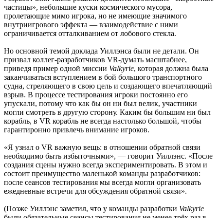
частицы», небольшие куски космического мусора,
пролетающие мимо игрока, но не имеющие значимого
внутриигрового эффекта — взаимодействие с ними
ограничивается отталкиванием от лобового стекла.
Но основной темой доклада Уиллэнса были не детали. Он
призвал коллег-разработчиков VR-думать масштабнее,
приведя пример одной миссии
Valkyrie
, которая должна была
заканчиваться вступлением в бой большого транспортного
судна, стреляющего в свою цель и создающего впечатляющий
взрыв. В процессе тестирования игроки постоянно его
упускали, потому что как бы он ни был велик, участники
могли смотреть в другую сторону. Каким бы большим ни был
корабль, в VR корабль не всегда настолько большой, чтобы
гарантиронно привлечь внимание игроков.
«Я узнал о VR важную вещь: в отношении обратной связи
необходимо быть избыточными», — говорит Уиллэнс. «После
создания сцены нужно всегда экспериментировать. В этом и
состоит преимущество маленькой команды разработчиков:
после сеансов тестирования мы всегда могли организовать
ежедневные встречи для обсуждения обратной связи».
(Позже Уиллэнс заметил, что у команды разработки
Valkyrie
были обязательные сеансы тестирования не менее трёх раз в