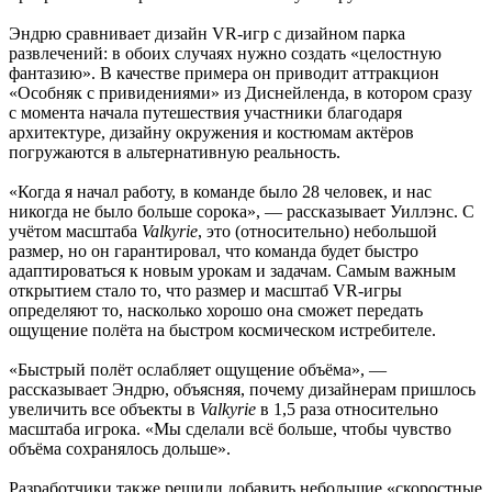
Эндрю сравнивает дизайн VR-игр с дизайном парка
развлечений: в обоих случаях нужно создать «целостную
фантазию». В качестве примера он приводит аттракцион
«Особняк с привидениями» из Диснейленда, в котором сразу
с момента начала путешествия участники благодаря
архитектуре, дизайну окружения и костюмам актёров
погружаются в альтернативную реальность.
«Когда я начал работу, в команде было 28 человек, и нас
никогда не было больше сорока», — рассказывает Уиллэнс. С
учётом масштаба
Valkyrie
, это (относительно) небольшой
размер, но он гарантировал, что команда будет быстро
адаптироваться к новым урокам и задачам. Самым важным
открытием стало то, что размер и масштаб VR-игры
определяют то, насколько хорошо она сможет передать
ощущение полёта на быстром космическом истребителе.
«Быстрый полёт ослабляет ощущение объёма», —
рассказывает Эндрю, объясняя, почему дизайнерам пришлось
увеличить все объекты в
Valkyrie
в 1,5 раза относительно
масштаба игрока. «Мы сделали всё больше, чтобы чувство
объёма сохранялось дольше».
Разработчики также решили добавить небольшие «скоростные