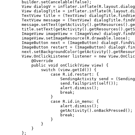
        builder.setCancelable(false);

        View dialogV = inflater.inflate(R.layout.dialog
        View dialogTitle = inflater.inflate(R.layout.di
        TextView title = (TextView) dialogTitle.findVie
        TextView message = (TextView) dialogTitle.findV
        message.setText(getActivity().getResources().ge
        title.setText(getActivity().getResources().getS
        ImageView imageView = (ImageView) dialogV.findV
        imageView.setImageResource(R.drawable.loose);

        ImageButton next = (ImageButton) dialogV.findVi
        ImageButton restart = (ImageButton) dialogV.fin
        next.setBackgroundColor(getActivity().getResour
        View.OnClickListener listener = new View.OnClic
            @Override

            public void onClick(View view) {

                switch (view.getId()) {

                    case R.id.restart: {

                        SendingActivity send = (Sending
                        send.failSprint(self());

                        alert.dismiss();

                        break;

                    }

                    case R.id.in_menu: {

                        alert.dismiss();

                        getActivity().onBackPressed();

                        break;

                    }

                }

            }

        };
