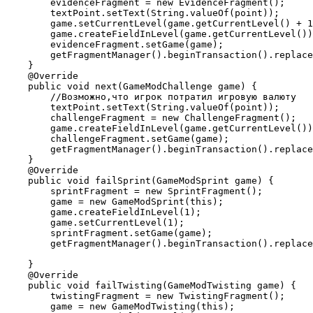
        evidenceFragment = new EvidenceFragment();

        textPoint.setText(String.valueOf(point));

        game.setCurrentLevel(game.getCurrentLevel() + 1
        game.createFieldInLevel(game.getCurrentLevel())
        evidenceFragment.setGame(game);

        getFragmentManager().beginTransaction().replace
    }

    @Override

    public void next(GameModChallenge game) {

        //Возможно,что игрок потратил игровую валюту

        textPoint.setText(String.valueOf(point));

        challengeFragment = new ChallengeFragment();

        game.createFieldInLevel(game.getCurrentLevel())
        challengeFragment.setGame(game);

        getFragmentManager().beginTransaction().replace
    }

    @Override

    public void failSprint(GameModSprint game) {

        sprintFragment = new SprintFragment();

        game = new GameModSprint(this);

        game.createFieldInLevel(1);

        game.setCurrentLevel(1);

        sprintFragment.setGame(game);

        getFragmentManager().beginTransaction().replace
    }

    @Override

    public void failTwisting(GameModTwisting game) {

        twistingFragment = new TwistingFragment();

        game = new GameModTwisting(this);
