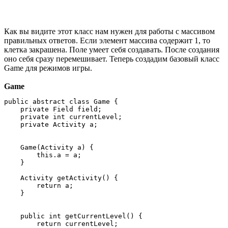
Как вы видите этот класс нам нужен для работы с массивом
правильных ответов. Если элемент массива содержит 1, то
клетка закрашена. Поле умеет себя создавать. После создания
оно себя сразу перемешивает. Теперь создадим базовый класс
Game для режимов игры.
Game
public abstract class Game {

    private Field field;

    private int currentLevel;

    private Activity a;

    Game(Activity a) {

        this.a = a;

    }

    Activity getActivity() {

        return a;

    }

    public int getCurrentLevel() {

        return currentLevel;
