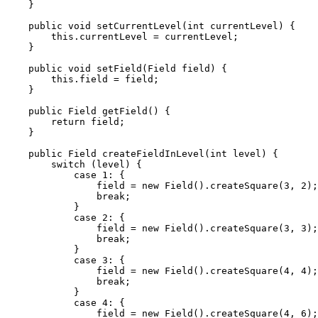
    }

    public void setCurrentLevel(int currentLevel) {

        this.currentLevel = currentLevel;

    }

    public void setField(Field field) {

        this.field = field;

    }

    public Field getField() {

        return field;

    }

    public Field createFieldInLevel(int level) {

        switch (level) {

            case 1: {

                field = new Field().createSquare(3, 2);

                break;

            }

            case 2: {

                field = new Field().createSquare(3, 3);

                break;

            }

            case 3: {

                field = new Field().createSquare(4, 4);

                break;

            }

            case 4: {

                field = new Field().createSquare(4, 6);
