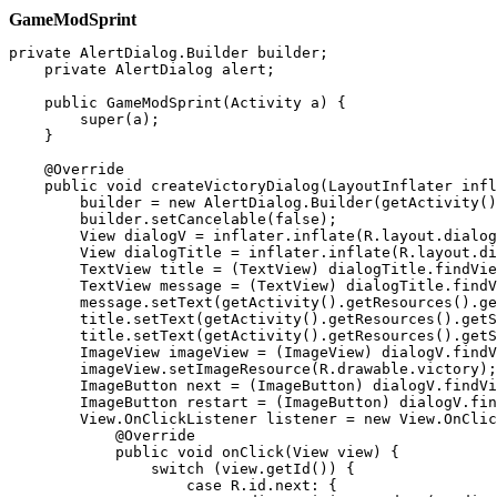
GameModSprint
private AlertDialog.Builder builder;

    private AlertDialog alert;

    public GameModSprint(Activity a) {

        super(a);

    }

    @Override

    public void createVictoryDialog(LayoutInflater infl
        builder = new AlertDialog.Builder(getActivity()
        builder.setCancelable(false);

        View dialogV = inflater.inflate(R.layout.dialog
        View dialogTitle = inflater.inflate(R.layout.di
        TextView title = (TextView) dialogTitle.findVie
        TextView message = (TextView) dialogTitle.findV
        message.setText(getActivity().getResources().ge
        title.setText(getActivity().getResources().getS
        title.setText(getActivity().getResources().getS
        ImageView imageView = (ImageView) dialogV.findV
        imageView.setImageResource(R.drawable.victory);

        ImageButton next = (ImageButton) dialogV.findVi
        ImageButton restart = (ImageButton) dialogV.fin
        View.OnClickListener listener = new View.OnClic
            @Override

            public void onClick(View view) {

                switch (view.getId()) {

                    case R.id.next: {
