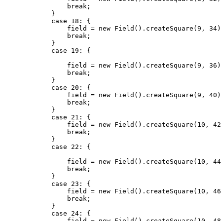
                break;

            }

            case 18: {

                field = new Field().createSquare(9, 34)
                break;

            }

            case 19: {

                field = new Field().createSquare(9, 36)
                break;

            }

            case 20: {

                field = new Field().createSquare(9, 40)
                break;

            }

            case 21: {

                field = new Field().createSquare(10, 42
                break;

            }

            case 22: {

                field = new Field().createSquare(10, 44
                break;

            }

            case 23: {

                field = new Field().createSquare(10, 46
                break;

            }

            case 24: {

                field = new Field().createSquare(10, 48