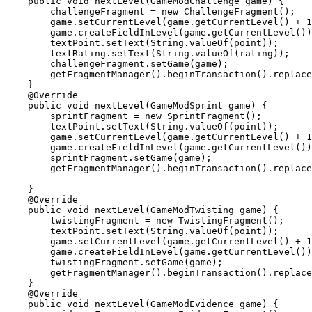
    public void nextLevel(GameModChallenge game) {

        challengeFragment = new ChallengeFragment();

        game.setCurrentLevel(game.getCurrentLevel() + 1
        game.createFieldInLevel(game.getCurrentLevel())
        textPoint.setText(String.valueOf(point));

        textRating.setText(String.valueOf(rating));

        challengeFragment.setGame(game);

        getFragmentManager().beginTransaction().replace
    }

    @Override

    public void nextLevel(GameModSprint game) {

        sprintFragment = new SprintFragment();

        textPoint.setText(String.valueOf(point));

        game.setCurrentLevel(game.getCurrentLevel() + 1
        game.createFieldInLevel(game.getCurrentLevel())
        sprintFragment.setGame(game);

        getFragmentManager().beginTransaction().replace
    }

    @Override

    public void nextLevel(GameModTwisting game) {

        twistingFragment = new TwistingFragment();

        textPoint.setText(String.valueOf(point));

        game.setCurrentLevel(game.getCurrentLevel() + 1
        game.createFieldInLevel(game.getCurrentLevel())
        twistingFragment.setGame(game);

        getFragmentManager().beginTransaction().replace
    }

    @Override

    public void nextLevel(GameModEvidence game) {
