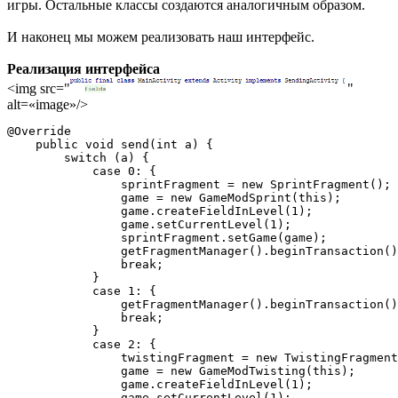
игры. Остальные классы создаются аналогичным образом.
И наконец мы можем реализовать наш интерфейс.
Реализация интерфейса
<img src="
"
alt=«image»/>
@Override

    public void send(int a) {

        switch (a) {

            case 0: {

                sprintFragment = new SprintFragment();

                game = new GameModSprint(this);

                game.createFieldInLevel(1);

                game.setCurrentLevel(1);

                sprintFragment.setGame(game);

                getFragmentManager().beginTransaction()
                break;

            }

            case 1: {

                getFragmentManager().beginTransaction()
                break;

            }

            case 2: {

                twistingFragment = new TwistingFragment
                game = new GameModTwisting(this);

                game.createFieldInLevel(1);

                game.setCurrentLevel(1);
