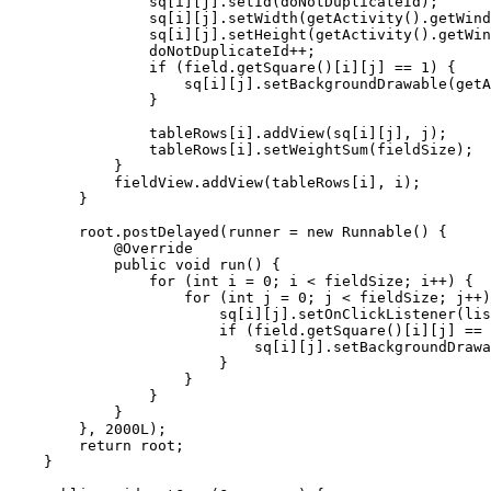
                sq[i][j].setId(doNotDuplicateId);

                sq[i][j].setWidth(getActivity().getWind
                sq[i][j].setHeight(getActivity().getWin
                doNotDuplicateId++;

                if (field.getSquare()[i][j] == 1) {

                    sq[i][j].setBackgroundDrawable(getA
                }

                tableRows[i].addView(sq[i][j], j);

                tableRows[i].setWeightSum(fieldSize);

            }

            fieldView.addView(tableRows[i], i);

        }

        root.postDelayed(runner = new Runnable() {

            @Override

            public void run() {

                for (int i = 0; i < fieldSize; i++) {

                    for (int j = 0; j < fieldSize; j++)
                        sq[i][j].setOnClickListener(lis
                        if (field.getSquare()[i][j] == 
                            sq[i][j].setBackgroundDrawa
                        }

                    }

                }

            }

        }, 2000L);

        return root;

    }
