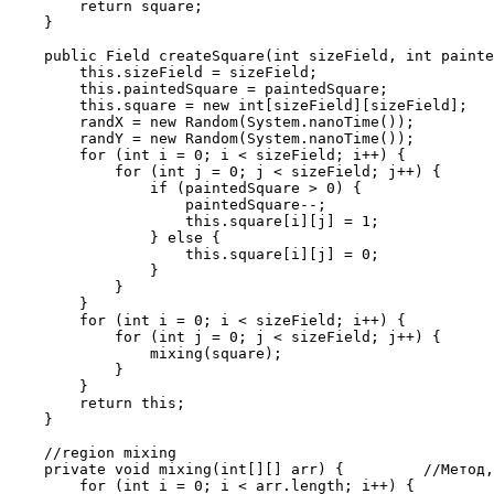
        return square;

    }

    public Field createSquare(int sizeField, int painte
        this.sizeField = sizeField;

        this.paintedSquare = paintedSquare;

        this.square = new int[sizeField][sizeField];

        randX = new Random(System.nanoTime());

        randY = new Random(System.nanoTime());

        for (int i = 0; i < sizeField; i++) {

            for (int j = 0; j < sizeField; j++) {

                if (paintedSquare > 0) {

                    paintedSquare--;

                    this.square[i][j] = 1;

                } else {

                    this.square[i][j] = 0;

                }

            }

        }

        for (int i = 0; i < sizeField; i++) {

            for (int j = 0; j < sizeField; j++) {

                mixing(square);

            }

        }

        return this;

    }

    //region mixing

    private void mixing(int[][] arr) {         //Метод,
        for (int i = 0; i < arr.length; i++) {
