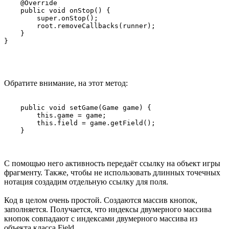
    @Override

    public void onStop() {

        super.onStop();

        root.removeCallbacks(runner);

    }

Обратите внимание, на этот метод:
    public void setGame(Game game) {

        this.game = game;

        this.field = game.getField();

    }
С помощью него активность передаёт ссылку на объект игры
фрагменту. Также, чтобы не использовать длинных точечных
нотация создадим отдельную ссылку для поля.
Код в целом очень простой. Создаются массив кнопок,
заполняется. Получается, что индексы двумерного массива
кнопок совпадают с индексами двумерного массива из
объекта класса Field.