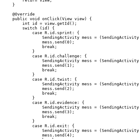
        return view;

    }

    @Override

    public void onClick(View view) {

        int id = view.getId();

        switch (id) {

            case R.id.sprint: {

                SendingActivity mess = (SendingActivity
                mess.send(0);

                break;

            }

            case R.id.challenge: {

                SendingActivity mess = (SendingActivity
                mess.send(1);

                break;

            }

            case R.id.twist: {

                SendingActivity mess = (SendingActivity
                mess.send(2);

                break;

            }

            case R.id.evidence: {

                SendingActivity mess = (SendingActivity
                mess.send(3);

                break;

            }

            case R.id.exit: {

                SendingActivity mess = (SendingActivity
                mess.send(4);
