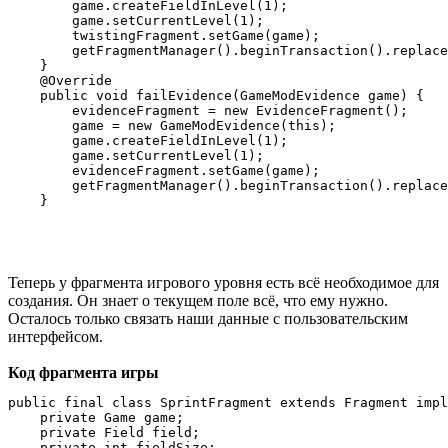
        game.createFieldInLevel(1);

        game.setCurrentLevel(1);

        twistingFragment.setGame(game);

        getFragmentManager().beginTransaction().replace
    }

    @Override

    public void failEvidence(GameModEvidence game) {

        evidenceFragment = new EvidenceFragment();

        game = new GameModEvidence(this);

        game.createFieldInLevel(1);

        game.setCurrentLevel(1);

        evidenceFragment.setGame(game);

        getFragmentManager().beginTransaction().replace
Теперь у фрагмента игрового уровня есть всё необходимое для
создания. Он знает о текущем поле всё, что ему нужно.
Осталось только связать наши данные с пользовательским
интерфейсом.
Код фрагмента игры
public final class SprintFragment extends Fragment impl
    private Game game;

    private Field field;

    private int fieldSize;
