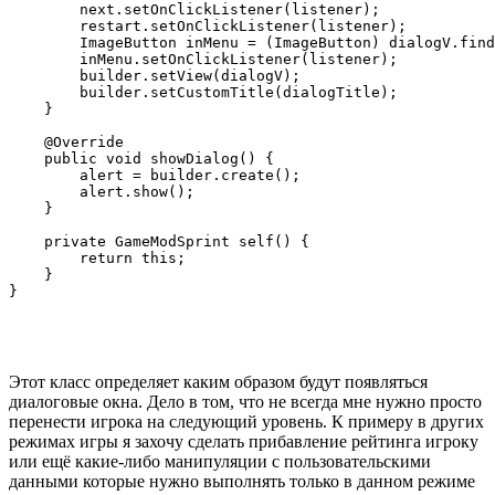
        next.setOnClickListener(listener);

        restart.setOnClickListener(listener);

        ImageButton inMenu = (ImageButton) dialogV.find
        inMenu.setOnClickListener(listener);

        builder.setView(dialogV);

        builder.setCustomTitle(dialogTitle);

    }

    @Override

    public void showDialog() {

        alert = builder.create();

        alert.show();

    }

    private GameModSprint self() {

        return this;

    }

Этот класс определяет каким образом будут появляться
диалоговые окна. Дело в том, что не всегда мне нужно просто
перенести игрока на следующий уровень. К примеру в других
режимах игры я захочу сделать прибавление рейтинга игроку
или ещё какие-либо манипуляции с пользовательскими
данными которые нужно выполнять только в данном режиме