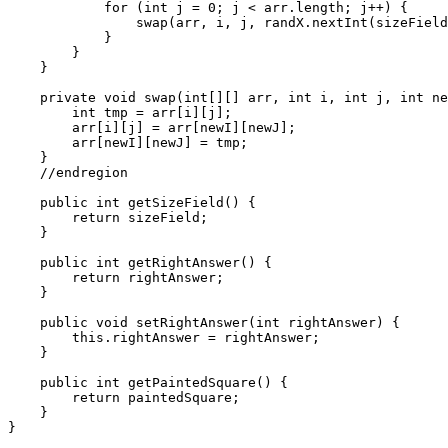
            for (int j = 0; j < arr.length; j++) {

                swap(arr, i, j, randX.nextInt(sizeField
            }

        }

    }

    private void swap(int[][] arr, int i, int j, int ne
        int tmp = arr[i][j];

        arr[i][j] = arr[newI][newJ];

        arr[newI][newJ] = tmp;

    }

    //endregion

    public int getSizeField() {

        return sizeField;

    }

    public int getRightAnswer() {

        return rightAnswer;

    }

    public void setRightAnswer(int rightAnswer) {

        this.rightAnswer = rightAnswer;

    }

    public int getPaintedSquare() {

        return paintedSquare;

    }
