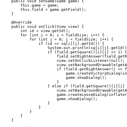
    public void setGame(Game game) {

        this.game = game;

        this.field = game.getField();

    }

    @Override

    public void onClick(View view) {

        int id = view.getId();

        for (int i = 0; i < fieldSize; i++) {

            for (int j = 0; j < fieldSize; j++) {

                if (id == sq[i][j].getId()) {

                    System.out.println(sq[i][j].getId()
                    if (field.getSquare()[i][j] == 1) {

                        field.setRightAnswer(field.getR
                        view.setOnClickListener(null);

                        view.setBackgroundDrawable(getA
                        if (field.getRightAnswer() == f
                            game.createVictoryDialog(in
                            game.showDialog();

                        }

                    } else if (field.getSquare()[i][j] 
                        view.setBackgroundDrawable(getA
                        game.createLooseDialog(inflater
                        game.showDialog();

                    }

                }

            }

        }

    }
