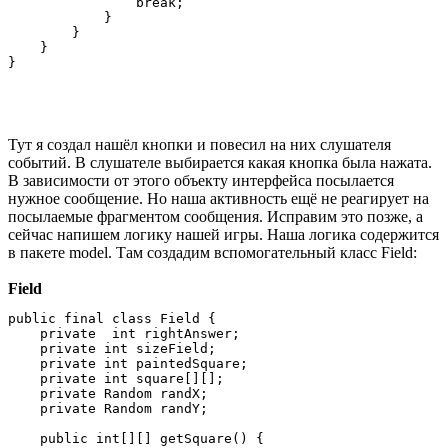
                break;

            }

        }

    }

Тут я создал нашёл кнопки и повесил на них слушателя
событий. В слушателе выбирается какая кнопка была нажата.
В зависимости от этого объекту интерфейса посылается
нужное сообщение. Но наша активность ещё не реагирует на
посылаемые фрагментом сообщения. Исправим это позже, а
сейчас напишем логику нашей игры. Наша логика содержится
в пакете model. Там создадим вспомогательный класс Field:
Field
public final class Field {

    private  int rightAnswer;

    private int sizeField;

    private int paintedSquare;

    private int square[][];

    private Random randX;

    private Random randY;

    public int[][] getSquare() {
