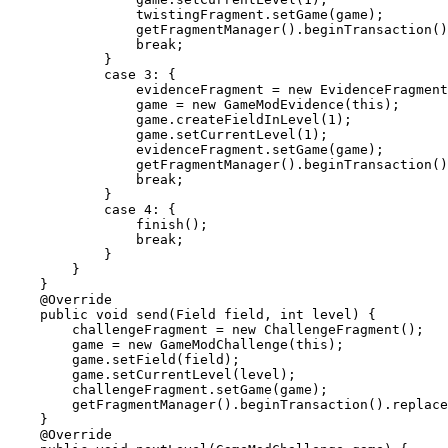
                twistingFragment.setGame(game);

                getFragmentManager().beginTransaction()
                break;

            }

            case 3: {

                evidenceFragment = new EvidenceFragment
                game = new GameModEvidence(this);

                game.createFieldInLevel(1);

                game.setCurrentLevel(1);

                evidenceFragment.setGame(game);

                getFragmentManager().beginTransaction()
                break;

            }

            case 4: {

                finish();

                break;

            }

        }

    }

    @Override

    public void send(Field field, int level) {

        challengeFragment = new ChallengeFragment();

        game = new GameModChallenge(this);

        game.setField(field);

        game.setCurrentLevel(level);

        challengeFragment.setGame(game);

        getFragmentManager().beginTransaction().replace
    }

    @Override
