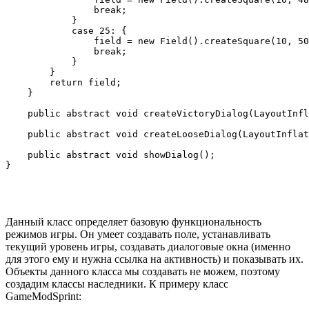
                break;

            }

            case 25: {

                field = new Field().createSquare(10, 50
                break;

            }

        }

        return field;

    }

    public abstract void createVictoryDialog(LayoutInfl
    public abstract void createLooseDialog(LayoutInflat
    public abstract void showDialog();

Данный класс определяет базовую функциональность
режимов игры. Он умеет создавать поле, устанавливать
текущий уровень игры, создавать диалоговые окна (именно
для этого ему и нужна ссылка на активность) и показывать их.
Объекты данного класса мы создавать не можем, поэтому
создадим классы наследники. К примеру класс
GameModSprint: