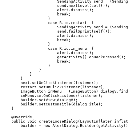
                        SendingActivity send = (Sending
                        send.nextLevel(self());

                        alert.dismiss();

                        break;

                    }

                    case R.id.restart: {

                        SendingActivity send = (Sending
                        send.failSprint(self());

                        alert.dismiss();

                        break;

                    }

                    case R.id.in_menu: {

                        alert.dismiss();

                        getActivity().onBackPressed();

                        break;

                    }

                }

            }

        };

        next.setOnClickListener(listener);

        restart.setOnClickListener(listener);

        ImageButton inMenu = (ImageButton) dialogV.find
        inMenu.setOnClickListener(listener);

        builder.setView(dialogV);

        builder.setCustomTitle(dialogTitle);

    }

    @Override

    public void createLooseDialog(LayoutInflater inflat
        builder = new AlertDialog.Builder(getActivity()