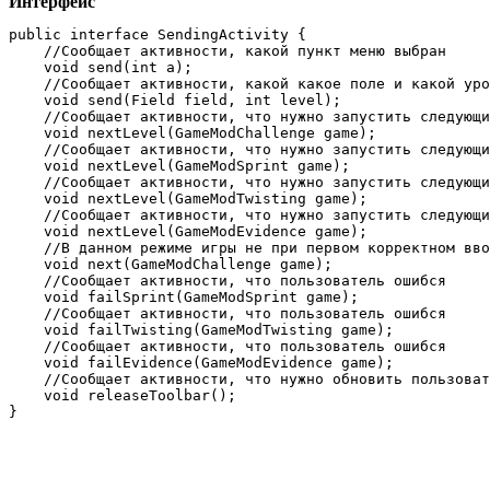
Интерфейс
public interface SendingActivity {

    //Сообщает активности, какой пункт меню выбран

    void send(int a);

    //Сообщает активности, какой какое поле и какой уро
    void send(Field field, int level);

    //Сообщает активности, что нужно запустить следующи
    void nextLevel(GameModChallenge game);

    //Сообщает активности, что нужно запустить следующи
    void nextLevel(GameModSprint game);

    //Сообщает активности, что нужно запустить следующи
    void nextLevel(GameModTwisting game);

    //Сообщает активности, что нужно запустить следующи
    void nextLevel(GameModEvidence game);

    //В данном режиме игры не при первом корректном вво
    void next(GameModChallenge game);

    //Сообщает активности, что пользователь ошибся

    void failSprint(GameModSprint game);

    //Сообщает активности, что пользователь ошибся

    void failTwisting(GameModTwisting game);

    //Сообщает активности, что пользователь ошибся

    void failEvidence(GameModEvidence game);

    //Сообщает активности, что нужно обновить пользоват
    void releaseToolbar();
