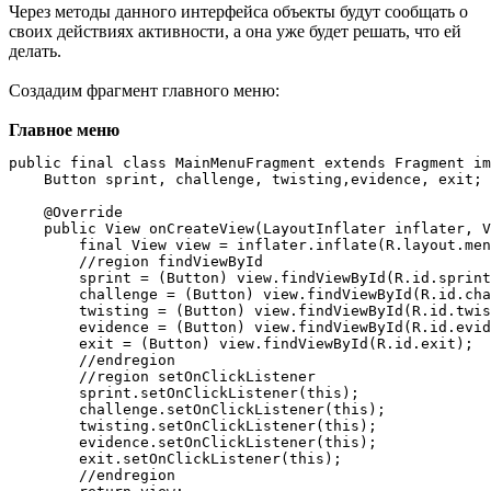
Через методы данного интерфейса объекты будут сообщать о
своих действиях активности, а она уже будет решать, что ей
делать.
Создадим фрагмент главного меню:
Главное меню
public final class MainMenuFragment extends Fragment im
    Button sprint, challenge, twisting,evidence, exit;

    @Override

    public View onCreateView(LayoutInflater inflater, V
        final View view = inflater.inflate(R.layout.men
        //region findViewById

        sprint = (Button) view.findViewById(R.id.sprint
        challenge = (Button) view.findViewById(R.id.cha
        twisting = (Button) view.findViewById(R.id.twis
        evidence = (Button) view.findViewById(R.id.evid
        exit = (Button) view.findViewById(R.id.exit);

        //endregion

        //region setOnClickListener

        sprint.setOnClickListener(this);

        challenge.setOnClickListener(this);

        twisting.setOnClickListener(this);

        evidence.setOnClickListener(this);

        exit.setOnClickListener(this);

        //endregion
