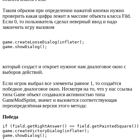
Таким образом при определении нажатой кнопки нужно
проверить какая цифра лежит в массиве объекта класса Fild.
Если 0, то пользователь сделал неверный ввод и надо
закончить игру вызовом
game.createLooseDialog(inflater);

который создаст и откроет нужное нам диалоговое окно с
выборов действий.
Если игрок выбрал все элементы равное 1, то создаётся
победное диалоговое окно. Несмотря на то, что у нас ссылка
типа Game объект создавался активностью типа
GameModSprint, значит и вызовется соответствующая
переопределённая версия этого метода:
Победа
if (field.getRightAnswer() == field.getPaintedSquare())
game.createVictoryDialog(inflater);

game.showDialog();
