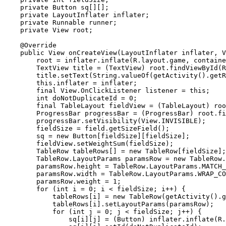
    private Button sq[][];

    private LayoutInflater inflater;

    private Runnable runner;

    private View root;

    @Override

    public View onCreateView(LayoutInflater inflater, V
        root = inflater.inflate(R.layout.game, containe
        TextView title = (TextView) root.findViewById(R
        title.setText(String.valueOf(getActivity().getR
        this.inflater = inflater;

        final View.OnClickListener listener = this;

        int doNotDuplicateId = 0;

        final TableLayout fieldView = (TableLayout) roo
        ProgressBar progressBar = (ProgressBar) root.fi
        progressBar.setVisibility(View.INVISIBLE);

        fieldSize = field.getSizeField();

        sq = new Button[fieldSize][fieldSize];

        fieldView.setWeightSum(fieldSize);

        TableRow tableRows[] = new TableRow[fieldSize];

        TableRow.LayoutParams paramsRow = new TableRow.
        paramsRow.height = TableRow.LayoutParams.MATCH_
        paramsRow.width = TableRow.LayoutParams.WRAP_CO
        paramsRow.weight = 1;

        for (int i = 0; i < fieldSize; i++) {

            tableRows[i] = new TableRow(getActivity().g
            tableRows[i].setLayoutParams(paramsRow);

            for (int j = 0; j < fieldSize; j++) {

                sq[i][j] = (Button) inflater.inflate(R.