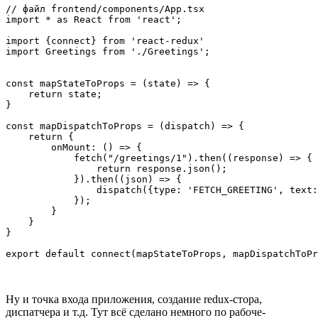
// файл frontend/components/App.tsx

import * as React from 'react';

import {connect} from 'react-redux'

import Greetings from './Greetings';

const mapStateToProps = (state) => {

    return state;

}

const mapDispatchToProps = (dispatch) => {

    return {

        onMount: () => {

            fetch("/greetings/1").then((response) => {

                return response.json();

            }).then((json) => {

                dispatch({type: 'FETCH_GREETING', text:
            });

        }

    }

}

export default connect(mapStateToProps, mapDispatchToPr
Ну и точка входа приложения, создание redux-стора,
диспатчера и т.д. Тут всё сделано немного по рабоче-