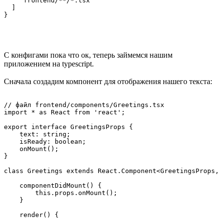
    "frontend/**/*.tsx"

  ]

}
С конфигами пока что ок, теперь займемся нашим
приложением на typescript.
Сначала создадим компонент для отображения нашего текста:
// файл frontend/components/Greetings.tsx

import * as React from 'react';

export interface GreetingsProps {

    text: string;

    isReady: boolean;

    onMount();

}

class Greetings extends React.Component<GreetingsProps,
    componentDidMount() {

        this.props.onMount();

    }

    render() {
