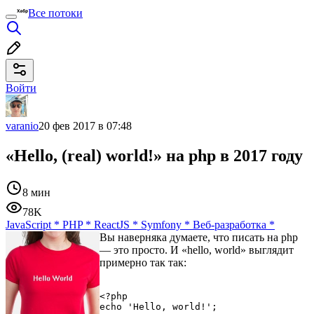
Все потоки
Войти
varanio
20 фев 2017 в 07:48
«Hello, (real) world!» на php в 2017 году
8 мин
78K
JavaScript
*
PHP
*
ReactJS
*
Symfony
*
Веб-разработка
*
Вы наверняка думаете, что писать на php
— это просто. И «hello, world» выглядит
примерно так так:
<?php
