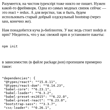
Разумеется, на чистом typescript тоже никто не пишет. Нужен
какой-то фреймворк. Одна из самых модных связок сейчас —
это react + redux. А для верстки, так и быть, будем
использовать старый добрый олдскульный bootstrap (через
sass, конечно же).
Нам понадобится куча js-библиотек. У вас ведь стоит nodejs и
npm? Убедитесь, что у вас свежий npm и установите пакеты:
npm init 
в зависимостях (в файле package.json) пропишем примерно
такое:
"dependencies": {

 "@types/react": "^15.0.11",

 "@types/react-dom": "^0.14.23",

 "babel-core": "^6.23.1",

 "babel-loader": "^6.3.2",

 "babel-preset-es2015": "^6.22.0",

 "babel-preset-react": "^6.23.0",

 "bootstrap-sass": "^3.3.7",

 "css-loader": "^0.26.1",
