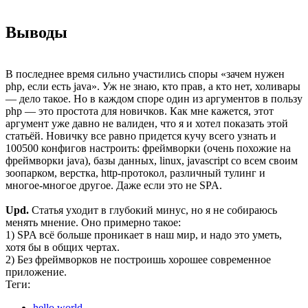
Выводы
В последнее время сильно участились споры «зачем нужен
php, если есть java». Уж не знаю, кто прав, а кто нет, холивары
— дело такое. Но в каждом споре один из аргументов в пользу
php — это простота для новичков. Как мне кажется, этот
аргумент уже давно не валиден, что я и хотел показать этой
статьёй. Новичку все равно придется кучу всего узнать и
100500 конфигов настроить: фреймворки (очень похожие на
фреймворки java), базы данных, linux, javascript со всем своим
зоопарком, верстка, http-протокол, различный тулинг и
многое-многое другое. Даже если это не SPA.
Upd.
Статья уходит в глубокий минус, но я не собираюсь
менять мнение. Оно примерно такое:
1) SPA всё больше проникает в наш мир, и надо это уметь,
хотя бы в общих чертах.
2) Без фреймворков не построишь хорошее современное
приложение.
Теги:
hello world