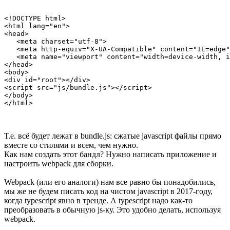
<!DOCTYPE html>

<html lang="en">

<head>

   <meta charset="utf-8">

   <meta http-equiv="X-UA-Compatible" content="IE=edge"
   <meta name="viewport" content="width=device-width, i
</head>

<body>

<div id="root"></div>

<script src="js/bundle.js"></script>

</body>

</html>
Т.е. всё будет лежат в bundle.js: сжатые javascript файлы прямо
вместе со стилями и всем, чем нужно.
Как нам создать этот бандл? Нужно написать приложение и
настроить webpack для сборки.
Webpack (или его аналоги) нам все равно бы понадобились,
мы же не будем писать код на чистом javascript в 2017-году,
когда typescript явно в тренде. А typescript надо как-то
преобразовать в обычную js-ку. Это удобно делать, используя
webpack.