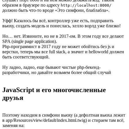
образом в браузере по адресу
http://localhost:8000/
должно быть что-то вроде «Это симфони, блаблабла».
Уфф! Казалось бы всё, контроллер уже есть, подправить
вьюху, создать модель и понеслась, хелло ворлд уже близко!
Но… нет. Извините, но не в 2017-ом. В этом году все делают
SPA (single page application).
Php-программист в 2017 году не может обойтись без js и
верстки, теперь мы все full stack, а значит и helloworld должен
быть соответствующий.
Ну ладно, ладно, еще бывают чистые php-бекенд-
разработчики, но давайте возьмем более общий случай
JavaScript и его многочисленные
друзья
Поэтому находим в симфони вьюху (а дефолтная вьюха лежит
в app/Resources/view/default/index.html.twig) и стираем там всё,
заменяя на: