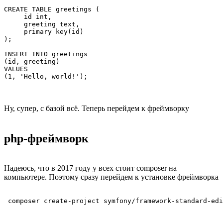
CREATE TABLE greetings (

     id int,

     greeting text,

     primary key(id)

);

INSERT INTO greetings 

(id, greeting) 

VALUES 

Ну, супер, с базой всё. Теперь перейдем к фреймворку
php-фреймворк
Надеюсь, что в 2017 году у всех стоит composer на
компьютере. Поэтому сразу перейдем к установке фреймворка
 composer create-project symfony/framework-standard-edi