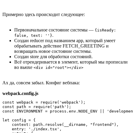
Примерно здесь происходит следующее:
Первоначальное состояние системы —
{isReady:
.
false, text: ''}
Создан reducer под названием app, который умеет
обрабатывать действие FETCH_GREETING и
возвращать новое состояние системы.
Создан store для обработки состояний.
Всё отрендеривается в элемент, который мы прописали
во вьюхе
<div id="root"></div>
Ах да, совсем забыл. Конфиг вебпака:
webpack.config.js
const webpack = require('webpack');

const path = require('path');

const ENVIRONMENT = process.env.NODE_ENV || 'developmen
let config = {

    context: path.resolve(__dirname, "frontend"),

    entry: './index.tsx',
