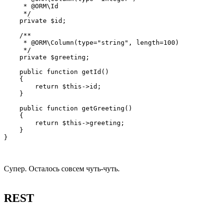
     * @ORM\Id

     */

    private $id;

    /**

     * @ORM\Column(type="string", length=100)

     */

    private $greeting;

    public function getId()

    {

        return $this->id;

    }

    public function getGreeting()

    {

        return $this->greeting;

    }

Супер. Осталось совсем чуть-чуть.
REST