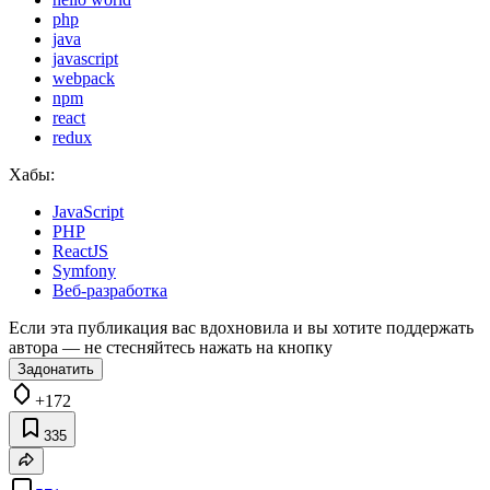
php
java
javascript
webpack
npm
react
redux
Хабы:
JavaScript
PHP
ReactJS
Symfony
Веб-разработка
Если эта публикация вас вдохновила и вы хотите поддержать
автора — не стесняйтесь нажать на кнопку
Задонатить
+172
335