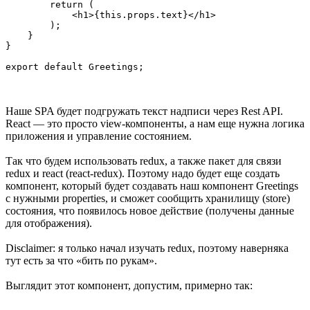
        return (

            <h1>{this.props.text}</h1>

        );

    }

}

export default Greetings;
Наше SPA будет подгружать текст надписи через Rest API.
React — это просто view-компоненты, а нам еще нужна логика
приложения и управление состоянием.
Так что будем использовать redux, а также пакет для связи
redux и react (react-redux). Поэтому надо будет еще создать
компонент, который будет создавать наш компонент Greetings
с нужными properties, и сможет сообщить хранилищу (store)
состояния, что появилось новое действие (получены данные
для отображения).
Disclaimer: я только начал изучать redux, поэтому наверняка
тут есть за что «бить по рукам».
Выглядит этот компонент, допустим, примерно так: