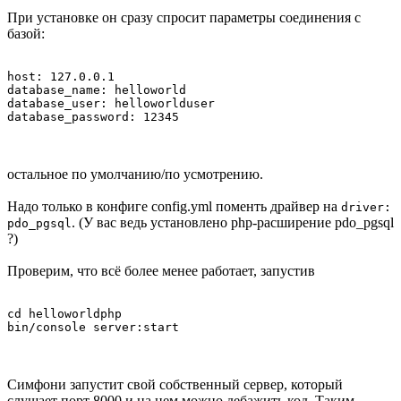
При установке он сразу спросит параметры соединения с
базой:
host: 127.0.0.1

database_name: helloworld

database_user: helloworlduser

database_password: 12345
остальное по умолчанию/по усмотрению.
Надо только в конфиге config.yml поменть драйвер на
driver:
. (У вас ведь установлено php-расширение pdo_pgsql
pdo_pgsql
?)
Проверим, что всё более менее работает, запустив
cd helloworldphp

Симфони запустит свой собственный сервер, который
слушает порт 8000 и на нем можно дебажить код. Таким