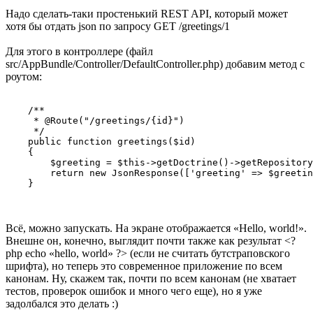
Надо сделать-таки простенький REST API, который может
хотя бы отдать json по запросу GET /greetings/1
Для этого в контроллере (файл
src/AppBundle/Controller/DefaultController.php) добавим метод с
роутом:
    /**

     * @Route("/greetings/{id}")

     */

    public function greetings($id)

    {

        $greeting = $this->getDoctrine()->getRepository
        return new JsonResponse(['greeting' => $greetin
    }
Всё, можно запускать. На экране отображается «Hello, world!».
Внешне он, конечно, выглядит почти также как результат <?
php echo «hello, world» ?> (если не считать бутстраповского
шрифта), но теперь это современное приложение по всем
канонам. Ну, скажем так, почти по всем канонам (не хватает
тестов, проверок ошибок и много чего еще), но я уже
задолбался это делать :)