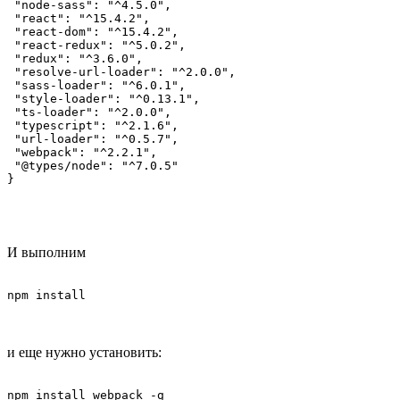
 "node-sass": "^4.5.0",

 "react": "^15.4.2",

 "react-dom": "^15.4.2",

 "react-redux": "^5.0.2",

 "redux": "^3.6.0",

 "resolve-url-loader": "^2.0.0",

 "sass-loader": "^6.0.1",

 "style-loader": "^0.13.1",

 "ts-loader": "^2.0.0",

 "typescript": "^2.1.6",

 "url-loader": "^0.5.7",

 "webpack": "^2.2.1",

 "@types/node": "^7.0.5"

}
И выполним
npm install
и еще нужно установить:
npm install webpack -g