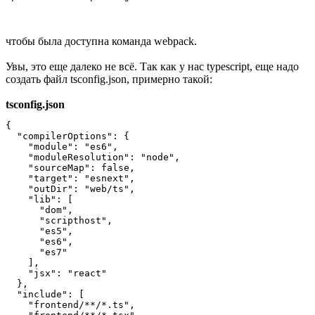
чтобы была доступна команда webpack.
Увы, это еще далеко не всё. Так как у нас typescript, еще надо
создать файл tsconfig.json, примерно такой:
tsconfig.json
{

  "compilerOptions": {

    "module": "es6",

    "moduleResolution": "node",

    "sourceMap": false,

    "target": "esnext",

    "outDir": "web/ts",

    "lib": [

      "dom",

      "scripthost",

      "es5",

      "es6",

      "es7"

    ],

    "jsx": "react"

  },

  "include": [

    "frontend/**/*.ts",
