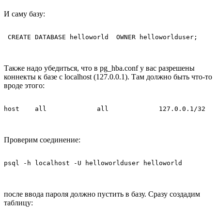
И саму базу:
 CREATE DATABASE helloworld  OWNER helloworlduser;
Также надо убедиться, что в pg_hba.conf у вас разрешены
коннекты к базе с localhost (127.0.0.1). Там должно быть что-то
вроде этого:
host    all             all             127.0.0.1/32   
Проверим соединение:
psql -h localhost -U helloworlduser helloworld
после ввода пароля должно пустить в базу. Сразу создадим
таблицу: