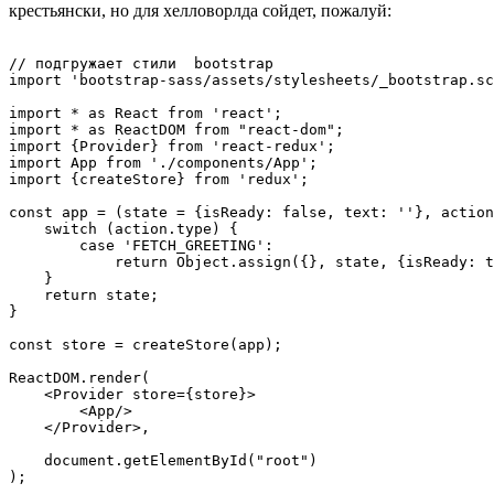
крестьянски, но для хелловорлда сойдет, пожалуй:
// подгружает стили  bootstrap

import 'bootstrap-sass/assets/stylesheets/_bootstrap.sc
import * as React from 'react';

import * as ReactDOM from "react-dom";

import {Provider} from 'react-redux';

import App from './components/App';

import {createStore} from 'redux';

const app = (state = {isReady: false, text: ''}, action
    switch (action.type) {

        case 'FETCH_GREETING':

            return Object.assign({}, state, {isReady: t
    }

    return state;

}

const store = createStore(app);

ReactDOM.render(

    <Provider store={store}>

        <App/>

    </Provider>,

    document.getElementById("root")

);