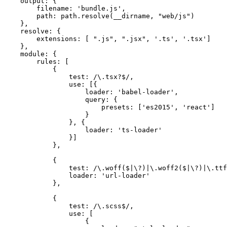
    output: {

        filename: 'bundle.js',

        path: path.resolve(__dirname, "web/js")

    },

    resolve: {

        extensions: [ ".js", ".jsx", '.ts', '.tsx']

    },

    module: {

        rules: [

            {

                test: /\.tsx?$/,

                use: [{

                    loader: 'babel-loader',

                    query: {

                        presets: ['es2015', 'react']

                    }

                }, {

                    loader: 'ts-loader'

                }]

            },

            {

                test: /\.woff($|\?)|\.woff2($|\?)|\.ttf
                loader: 'url-loader'

            },

            {

                test: /\.scss$/,

                use: [

                    {
