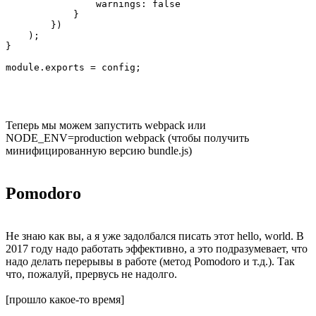
                warnings: false

            }

        })

    );

}

Теперь мы можем запустить webpack или
NODE_ENV=production webpack (чтобы получить
минифицированную версию bundle.js)
Pomodoro
Не знаю как вы, а я уже задолбался писать этот hello, world. В
2017 году надо работать эффективно, а это подразумевает, что
надо делать перерывы в работе (метод Pomodoro и т.д.). Так
что, пожалуй, прервусь не надолго.
[прошло какое-то время]