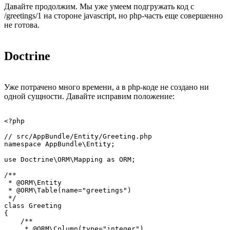
Давайте продолжим. Мы уже умеем подгружать код с
/greetings/1 на стороне javascript, но php-часть еще совершенно
не готова.
Doctrine
Уже потрачено много времени, а в php-коде не создано ни
одной сущности. Давайте исправим положение:
<?php

// src/AppBundle/Entity/Greeting.php

namespace AppBundle\Entity;

use Doctrine\ORM\Mapping as ORM;

/**

 * @ORM\Entity

 * @ORM\Table(name="greetings")

 */

class Greeting

{

    /**

     * @ORM\Column(type="integer")
