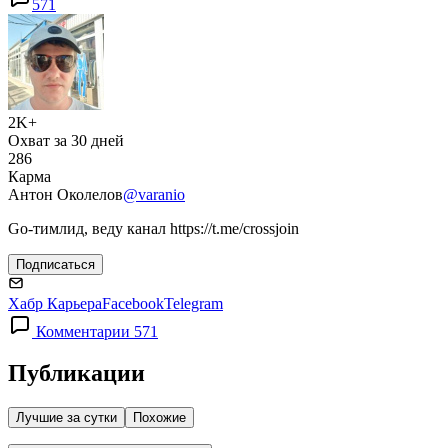
571
2K+
Охват за 30 дней
286
Карма
Антон Околелов
@varanio
Go-тимлид, веду канал https://t.me/crossjoin
Подписаться
Хабр Карьера
Facebook
Telegram
Комментарии 571
Публикации
Лучшие за сутки
Похожие