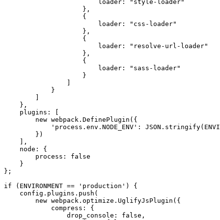
                        loader: "style-loader"

                    },

                    {

                        loader: "css-loader"

                    },

                    {

                        loader: "resolve-url-loader"

                    },

                    {

                        loader: "sass-loader"

                    }

                ]

            }

        ]

    },

    plugins: [

        new webpack.DefinePlugin({

            'process.env.NODE_ENV': JSON.stringify(ENVI
        })

    ],

    node: {

        process: false

    }

};

if (ENVIRONMENT == 'production') {

    config.plugins.push(

        new webpack.optimize.UglifyJsPlugin({

            compress: {

                drop_console: false,
