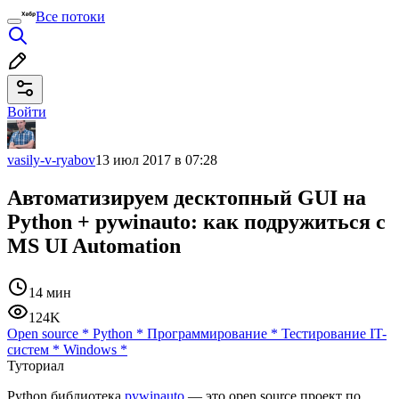
Все потоки
Войти
vasily-v-ryabov
13 июл 2017 в 07:28
Автоматизируем десктопный GUI на
Python + pywinauto: как подружиться c
MS UI Automation
14 мин
124K
Open source
*
Python
*
Программирование
*
Тестирование IT-
систем
*
Windows
*
Туториал
Python библиотека
pywinauto
— это open source проект по