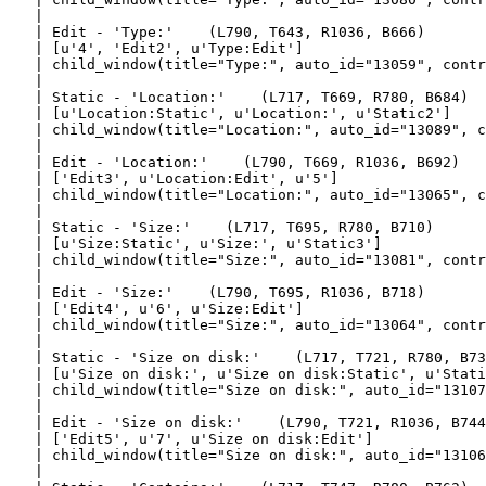
   |

   | Edit - 'Type:'    (L790, T643, R1036, B666)

   | [u'4', 'Edit2', u'Type:Edit']

   | child_window(title="Type:", auto_id="13059", contr
   |

   | Static - 'Location:'    (L717, T669, R780, B684)

   | [u'Location:Static', u'Location:', u'Static2']

   | child_window(title="Location:", auto_id="13089", c
   |

   | Edit - 'Location:'    (L790, T669, R1036, B692)

   | ['Edit3', u'Location:Edit', u'5']

   | child_window(title="Location:", auto_id="13065", c
   |

   | Static - 'Size:'    (L717, T695, R780, B710)

   | [u'Size:Static', u'Size:', u'Static3']

   | child_window(title="Size:", auto_id="13081", contr
   |

   | Edit - 'Size:'    (L790, T695, R1036, B718)

   | ['Edit4', u'6', u'Size:Edit']

   | child_window(title="Size:", auto_id="13064", contr
   |

   | Static - 'Size on disk:'    (L717, T721, R780, B73
   | [u'Size on disk:', u'Size on disk:Static', u'Stati
   | child_window(title="Size on disk:", auto_id="13107
   |

   | Edit - 'Size on disk:'    (L790, T721, R1036, B744
   | ['Edit5', u'7', u'Size on disk:Edit']

   | child_window(title="Size on disk:", auto_id="13106
   |
