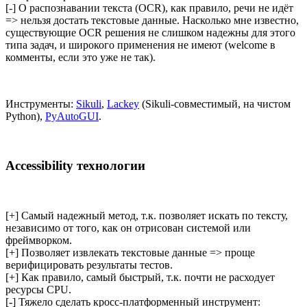
[-] О распознавании текста (OCR), как правило, речи не идёт
=> нельзя достать текстовые данные. Насколько мне известно,
существующие OCR решения не слишком надежны для этого
типа задач, и широкого применения не имеют (welcome в
комменты, если это уже не так).
Инструменты:
Sikuli
,
Lackey
(Sikuli-совместимый, на чистом
Python),
PyAutoGUI
.
Accessibility технологии
[+] Самый надежный метод, т.к. позволяет искать по тексту,
независимо от того, как он отрисован системой или
фреймворком.
[+] Позволяет извлекать текстовые данные => проще
верифицировать результаты тестов.
[+] Как правило, самый быстрый, т.к. почти не расходует
ресурсы CPU.
[-] Тяжело сделать кросс-платформенный инструмент: