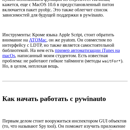
кажется, еще с MacOS 10.6 в предустановленный питон
включается пакет pyobjc. Это также облегчит список
зависимостей для будущей поддержки в pywinauto.
Инструменты: Кроме языка Apple Script, стоит обратить
внимание на
ATOMac
, он же pyatom. Он совместим по
интерфейсу с LDTP, но также является самостоятельной
библиотекой. На нем есть
пример автоматизации iTunes на
macOs
, написанный моим студентом. Есть известная
проблема: не работают гибкие тайминги (методы
).
waitFor*
Но, в целом, неплохая вещь.
Как начать работать с pywinauto
Первым делом стоит вооружиться инспектором GUI объектов
(то, что называют Spy tool). Он поможет изучить приложение