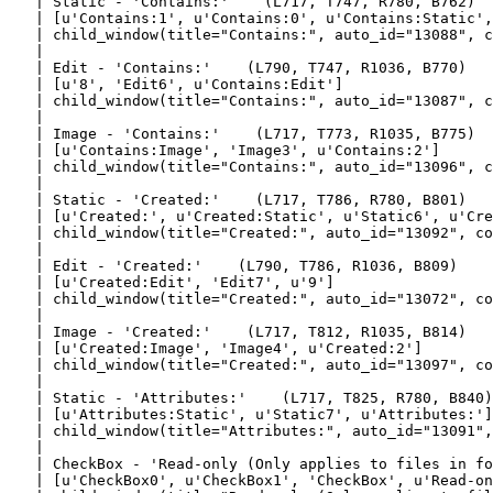
   | Static - 'Contains:'    (L717, T747, R780, B762)

   | [u'Contains:1', u'Contains:0', u'Contains:Static',
   | child_window(title="Contains:", auto_id="13088", c
   |

   | Edit - 'Contains:'    (L790, T747, R1036, B770)

   | [u'8', 'Edit6', u'Contains:Edit']

   | child_window(title="Contains:", auto_id="13087", c
   |

   | Image - 'Contains:'    (L717, T773, R1035, B775)

   | [u'Contains:Image', 'Image3', u'Contains:2']

   | child_window(title="Contains:", auto_id="13096", c
   |

   | Static - 'Created:'    (L717, T786, R780, B801)

   | [u'Created:', u'Created:Static', u'Static6', u'Cre
   | child_window(title="Created:", auto_id="13092", co
   |

   | Edit - 'Created:'    (L790, T786, R1036, B809)

   | [u'Created:Edit', 'Edit7', u'9']

   | child_window(title="Created:", auto_id="13072", co
   |

   | Image - 'Created:'    (L717, T812, R1035, B814)

   | [u'Created:Image', 'Image4', u'Created:2']

   | child_window(title="Created:", auto_id="13097", co
   |

   | Static - 'Attributes:'    (L717, T825, R780, B840)

   | [u'Attributes:Static', u'Static7', u'Attributes:']

   | child_window(title="Attributes:", auto_id="13091",
   |

   | CheckBox - 'Read-only (Only applies to files in fo
   | [u'CheckBox0', u'CheckBox1', 'CheckBox', u'Read-on