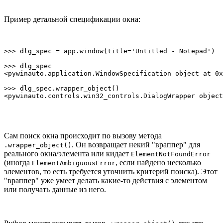
Пример детальной спецификации окна:
>>> dlg_spec = app.window(title='Untitled - Notepad')

>>> dlg_spec

<pywinauto.application.WindowSpecification object at 0x
>>> dlg_spec.wrapper_object()

<pywinauto.controls.win32_controls.DialogWrapper object
Сам поиск окна происходит по вызову метода
. Он возвращает некий "враппер" для
.wrapper_object()
реального окна/элемента или кидает
ElementNotFoundError
(иногда
, если найдено несколько
ElementAmbiguousError
элементов, то есть требуется уточнить критерий поиска). Этот
"враппер" уже умеет делать какие-то действия с элементом
или получать данные из него.