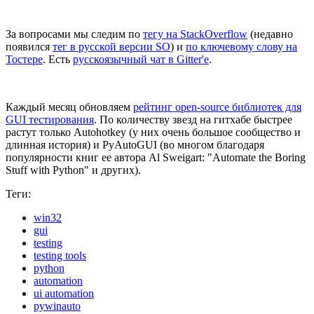
За вопросами мы следим по
тегу на StackOverflow
(недавно
появился
тег в русской версии SO
) и
по ключевому слову на
Тостере
. Есть
русскоязычный чат в Gitter'е
.
Каждый месяц обновляем
рейтинг open-source библиотек для
GUI тестирования
. По количеству звезд на гитхабе быстрее
растут только Autohotkey (у них очень большое сообщество и
длинная история) и PyAutoGUI (во многом благодаря
популярности книг ее автора Al Sweigart: "Automate the Boring
Stuff with Python" и других).
Теги:
win32
gui
testing
testing tools
python
automation
ui automation
pywinauto