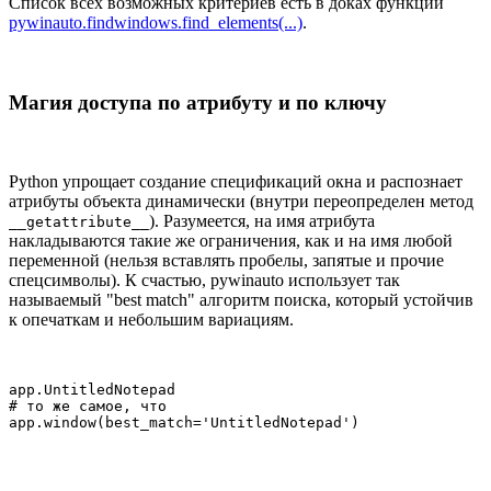
Список всех возможных критериев есть в доках функции
pywinauto.findwindows.find_elements(...)
.
Магия доступа по атрибуту и по ключу
Python упрощает создание спецификаций окна и распознает
атрибуты объекта динамически (внутри переопределен метод
). Разумеется, на имя атрибута
__getattribute__
накладываются такие же ограничения, как и на имя любой
переменной (нельзя вставлять пробелы, запятые и прочие
спецсимволы). К счастью, pywinauto использует так
называемый "best match" алгоритм поиска, который устойчив
к опечаткам и небольшим вариациям.
app.UntitledNotepad

# то же самое, что

app.window(best_match='UntitledNotepad')