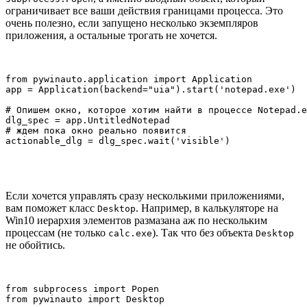
ограничивает все ваши действия границами процесса. Это
очень полезно, если запущено несколько экземпляров
приложения, а остальные трогать не хочется.
from pywinauto.application import Application

app = Application(backend="uia").start('notepad.exe')

# Опишем окно, которое хотим найти в процессе Notepad.e
dlg_spec = app.UntitledNotepad

# ждем пока окно реально появится

actionable_dlg = dlg_spec.wait('visible')
Если хочется управлять сразу несколькими приложениями,
вам поможет класс
. Например, в калькуляторе на
Desktop
Win10 иерархия элементов размазана аж по нескольким
процессам (не только
). Так что без объекта
calc.exe
Desktop
не обойтись.
from subprocess import Popen

from pywinauto import Desktop
