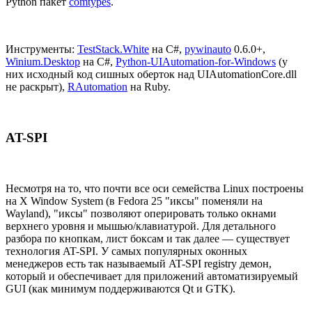
Python пакет
comtypes
.
Инструменты:
TestStack.White
на C#,
pywinauto
0.6.0+,
Winium.Desktop
на C#,
Python-UIAutomation-for-Windows
(у
них исходный код сишных оберток над UIAutomationCore.dll
не раскрыт),
RAutomation
на Ruby.
AT-SPI
Несмотря на то, что почти все оси семейства Linux построены
на X Window System (в Fedora 25 "иксы" поменяли на
Wayland), "иксы" позволяют оперировать только окнами
верхнего уровня и мышью/клавиатурой. Для детального
разбора по кнопкам, лист боксам и так далее — существует
технология AT-SPI. У самых популярных оконных
менеджеров есть так называемый AT-SPI registry демон,
который и обеспечивает для приложений автоматизируемый
GUI (как минимум поддерживаются Qt и GTK).