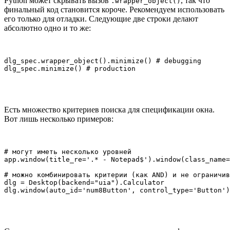
Python может скрывать вызов
, так что
.wrapper_object()
финальный код становится короче. Рекомендуем использовать
его только для отладки. Следующие две строки делают
абсолютно одно и то же:
dlg_spec.wrapper_object().minimize() # debugging

dlg_spec.minimize() # production
Есть множество критериев поиска для спецификации окна.
Вот лишь несколько примеров:
# могут иметь несколько уровней

app.window(title_re='.* - Notepad$').window(class_name=
# можно комбинировать критерии (как AND) и не ограничив
dlg = Desktop(backend="uia").Calculator

dlg.window(auto_id='num8Button', control_type='Button')