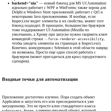
backend="uia"
— новый бэкенд для MS UI Automation:
идеально работает с WPF и WinForms; также хорош для
Delphi и Windows Store приложений; работает с Qt5 и
некоторыми Java приложениями. И вообще, если
Inspect.exe видит элементы и их свойства, значит этот
бэкенд подходит. В принципе, большинство браузеров
тоже поддерживает UI Automation (Mozilla по
умолчанию, а Хрому при запуске нужно скормить ключ
командной строки
,
--force-renderer-accessibility
чтобы увидеть элементы на страницах в Inspect.exe).
Конечно, конкуренция с Selenium в этой области навряд
ли возможна. Просто еще один способ работать с
браузером (может пригодиться для кросс-продуктового
сценария).
Входные точки для автоматизации
Приложение достаточно изучено. Пора создать объект
Application и запустить его или присоединиться к уже
запущенному. Это не просто клон стандартного класса
, а именно вводный объект, который
subprocess.Popen