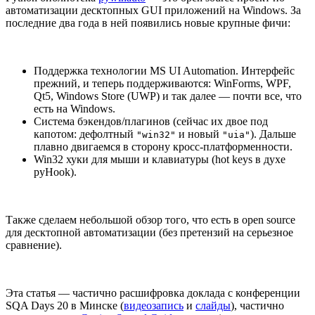
автоматизации десктопных GUI приложений на Windows. За
последние два года в ней появились новые крупные фичи:
Поддержка технологии MS UI Automation. Интерфейс
прежний, и теперь поддерживаются: WinForms, WPF,
Qt5, Windows Store (UWP) и так далее — почти все, что
есть на Windows.
Система бэкендов/плагинов (сейчас их двое под
капотом: дефолтный
и новый
). Дальше
"win32"
"uia"
плавно двигаемся в сторону кросс-платформенности.
Win32 хуки для мыши и клавиатуры (hot keys в духе
pyHook).
Также сделаем небольшой обзор того, что есть в open source
для десктопной автоматизации (без претензий на серьезное
сравнение).
Эта статья — частично расшифровка доклада с конференции
SQA Days 20 в Минске (
видеозапись
и
слайды
), частично