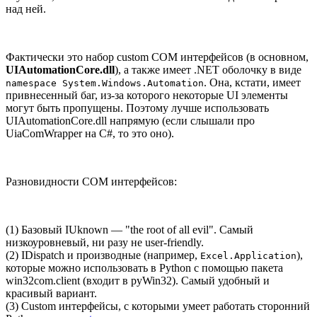
над ней.
Фактически это набор custom COM интерфейсов (в основном,
UIAutomationCore.dll
), а также имеет .NET оболочку в виде
. Она, кстати, имеет
namespace System.Windows.Automation
привнесенный баг, из-за которого некоторые UI элементы
могут быть пропущены. Поэтому лучше использовать
UIAutomationCore.dll напрямую (если слышали про
UiaComWrapper на C#, то это оно).
Разновидности COM интерфейсов:
(1) Базовый IUknown — "the root of all evil". Самый
низкоуровневый, ни разу не user-friendly.
(2) IDispatch и производные (например,
),
Excel.Application
которые можно использовать в Python с помощью пакета
win32com.client (входит в pyWin32). Самый удобный и
красивый вариант.
(3) Custom интерфейсы, с которыми умеет работать сторонний