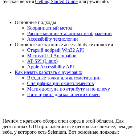
русская версия
Getting Started Guide
для pywinauto.
Основные подходы
Координатный метод
Распознавание эталонных изображений
Accessibility технологии
Основные десктопные accessibility технологии
Старый добрый Win32 API
Microsoft UI Automation
AT-SPI (Linux)
Apple Accessibility API
Как начать работать с pywinauto
Входные точки для автоматизации
Спецификации окон/элементов
Магия доступа по атрибуту и по ключу
Пять правил для магических имен
Начнём с краткого обзора опен сорса в этой области. Для
десктопных GUI приложений всё несколько сложнее, чем для
веба, у которого есть Selenium. Вот основные подходы: