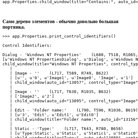
app.Properties.child_window(title="Contains:", auto_id=
Само дерево элементов - обычно довольно большая
портянка.
>>> app.Properties.print_control_identifiers()

Control Identifiers:

Dialog - 'Windows NT Properties'    (L688, T518, R1065,
[u'Windows NT PropertiesDialog', u'Dialog', u'Windows N
child_window(title="Windows NT Properties", control_typ
   |

   | Image - ''    (L717, T589, R749, B622)

   | [u'', u'0', u'Image1', u'Image0', 'Image', u'1']

   | child_window(auto_id="13057", control_type="Image"
   |

   | Image - ''    (L717, T630, R1035, B632)

   | ['Image2', u'2']

   | child_window(auto_id="13095", control_type="Image"
   |

   | Edit - 'Folder name:'    (L790, T596, R1036, B619)

   | [u'3', 'Edit', u'Edit1', u'Edit0']

   | child_window(title="Folder name:", auto_id="13156"
   |

   | Static - 'Type:'    (L717, T643, R780, B658)

   | [u'Type:Static', u'Static', u'Static1', u'Static0'
   | child_window(title="Type:", auto_id="13080", contr