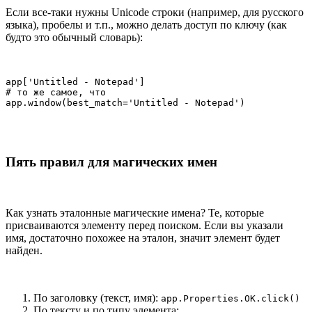
Если все-таки нужны Unicode строки (например, для русского
языка), пробелы и т.п., можно делать доступ по ключу (как
будто это обычный словарь):
app['Untitled - Notepad']

# то же самое, что

app.window(best_match='Untitled - Notepad')
Пять правил для магических имен
Как узнать эталонные магические имена? Те, которые
присваиваются элементу перед поиском. Если вы указали
имя, достаточно похожее на эталон, значит элемент будет
найден.
По заголовку (текст, имя):
app.Properties.OK.click()
По тексту и по типу элемента: