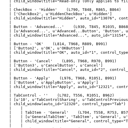
   | child_window(title="Read-only (Only applies to fil
   |

   | CheckBox - 'Hidden'    (L790, T848, R865, B864)

   | ['CheckBox2', u'HiddenCheckBox', u'Hidden']

   | child_window(title="Hidden", auto_id="13076", cont
   |

   | Button - 'Advanced...'    (L930, T845, R1035, B868
   | [u'Advanced...', u'Advanced...Button', 'Button', u
   | child_window(title="Advanced...", auto_id="13154",
   |

   | Button - 'OK'    (L814, T968, R889, B991)

   | ['Button2', u'OK', u'OKButton']

   | child_window(title="OK", auto_id="1", control_type
   |

   | Button - 'Cancel'    (L895, T968, R970, B991)

   | ['Button3', u'CancelButton', u'Cancel']

   | child_window(title="Cancel", auto_id="2", control_
   |

   | Button - 'Apply'    (L976, T968, R1051, B991)

   | ['Button4', u'ApplyButton', u'Apply']

   | child_window(title="Apply", auto_id="12321", contr
   |

   | TabControl - ''    (L702, T556, R1051, B962)

   | [u'10', u'TabControlSharing', u'TabControlPrevious
   | child_window(auto_id="12320", control_type="Tab")

   |    |

   |    | TabItem - 'General'    (L704, T558, R753, B57
   |    | [u'GeneralTabItem', 'TabItem', u'General', u'
   |    | child_window(title="General", control_type="T
   |    |
