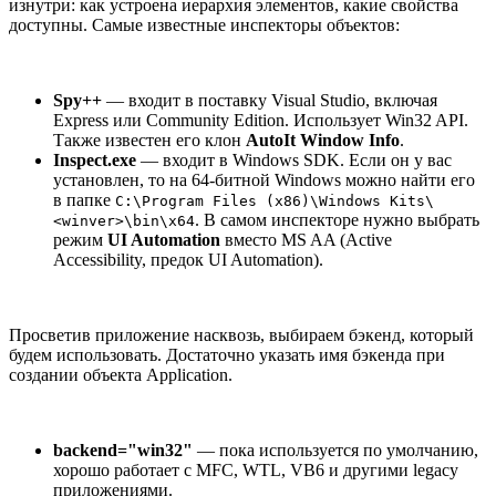
изнутри: как устроена иерархия элементов, какие свойства
доступны. Самые известные инспекторы объектов:
Spy++
— входит в поставку Visual Studio, включая
Express или Community Edition. Использует Win32 API.
Также известен его клон
AutoIt Window Info
.
Inspect.exe
— входит в Windows SDK. Если он у вас
установлен, то на 64-битной Windows можно найти его
в папке
C:\Program Files (x86)\Windows Kits\
. В самом инспекторе нужно выбрать
<winver>\bin\x64
режим
UI Automation
вместо MS AA (Active
Accessibility, предок UI Automation).
Просветив приложение насквозь, выбираем бэкенд, который
будем использовать. Достаточно указать имя бэкенда при
создании объекта Application.
backend="win32"
— пока используется по умолчанию,
хорошо работает с MFC, WTL, VB6 и другими legacy
приложениями.