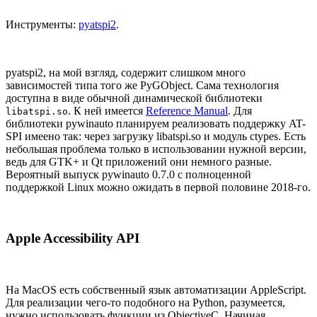
Инструменты:
pyatspi2
.
pyatspi2, на мой взгляд, содержит слишком много
зависимостей типа того же PyGObject. Сама технология
доступна в виде обычной динамической библиотеки
. К ней имеется
Reference Manual
. Для
libatspi.so
библиотеки pywinauto планируем реализовать поддержку AT-
SPI имеено так: через загрузку libatspi.so и модуль ctypes. Есть
небольшая проблема только в использовании нужной версии,
ведь для GTK+ и Qt приложений они немного разные.
Вероятный выпуск pywinauto 0.7.0 с полноценной
поддержкой Linux можно ожидать в первой половине 2018-го.
Apple Accessibility API
На MacOS есть собственный язык автоматизации AppleScript.
Для реализации чего-то подобного на Python, разумеется,
нужно использовать функции из ObjectiveC. Начиная,