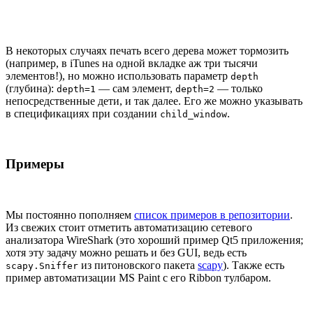
В некоторых случаях печать всего дерева может тормозить
(например, в iTunes на одной вкладке аж три тысячи
элементов!), но можно использовать параметр
depth
(глубина):
— сам элемент,
— только
depth=1
depth=2
непосредственные дети, и так далее. Его же можно указывать
в спецификациях при создании
.
child_window
Примеры
Мы постоянно пополняем
список примеров в репозитории
.
Из свежих стоит отметить автоматизацию сетевого
анализатора WireShark (это хороший пример Qt5 приложения;
хотя эту задачу можно решать и без GUI, ведь есть
из питоновского пакета
scapy
). Также есть
scapy.Sniffer
пример автоматизации MS Paint с его Ribbon тулбаром.