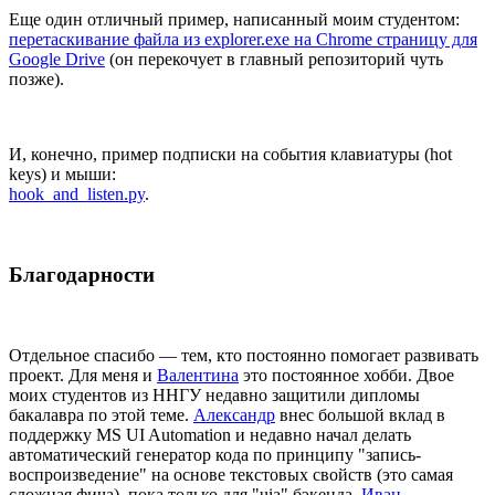
Еще один отличный пример, написанный моим студентом:
перетаскивание файла из explorer.exe на Chrome страницу для
Google Drive
(он перекочует в главный репозиторий чуть
позже).
И, конечно, пример подписки на события клавиатуры (hot
keys) и мыши:
hook_and_listen.py
.
Благодарности
Отдельное спасибо — тем, кто постоянно помогает развивать
проект. Для меня и
Валентина
это постоянное хобби. Двое
моих студентов из ННГУ недавно защитили дипломы
бакалавра по этой теме.
Александр
внес большой вклад в
поддержку MS UI Automation и недавно начал делать
автоматический генератор кода по принципу "запись-
воспроизведение" на основе текстовых свойств (это самая
сложная фича), пока только для "uia" бэкенда.
Иван