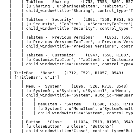
   |    | TabItem - 'Sharing'    (L753, T558, R801, B57
   |    | [u'Sharing', u'SharingTabItem', 'TabItem2']

   |    | child_window(title="Sharing", control_type="T
   |    |

   |    | TabItem - 'Security'    (L801, T558, R851, B5
   |    | [u'Security', 'TabItem3', u'SecurityTabItem']

   |    | child_window(title="Security", control_type="
   |    |

   |    | TabItem - 'Previous Versions'    (L851, T558,
   |    | [u'Previous VersionsTabItem', u'Previous Vers
   |    | child_window(title="Previous Versions", contr
   |    |

   |    | TabItem - 'Customize'    (L947, T558, R1007, 
   |    | [u'CustomizeTabItem', 'TabItem5', u'Customize
   |    | child_window(title="Customize", control_type=
   |

   | TitleBar - 'None'    (L712, T521, R1057, B549)

   | ['TitleBar', u'11']

   |    |

   |    | Menu - 'System'    (L696, T526, R718, B548)

   |    | [u'System0', u'System', u'System1', u'Menu', 
   |    | child_window(title="System", auto_id="MenuBar
   |    |    |

   |    |    | MenuItem - 'System'    (L696, T526, R718
   |    |    | [u'System2', u'MenuItem', u'SystemMenuIt
   |    |    | child_window(title="System", control_typ
   |    |

   |    | Button - 'Close'    (L1024, T519, R1058, B549
   |    | [u'CloseButton', u'Close', 'Button5']

   |    | child_window(title="Close", control_type="But