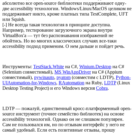
абсолютно все open-source библиотеки поддерживают одну-
две accessibility технологии. Windows/Linux/MacOS целиком не
поддерживает никто, кроме платных типа TestComplete, UFT
или Squish.
[-] Не всегда такая технология в принципе доступна.
Например, тестирование загрузочного экрана внутри
VirtualBox'а — тут без распознавания изображений не
обойтись. Но во многих классических случаях все-таки
accessibility подход применим. О нем дальше и пойдет речь.
Инструменты:
TestStack.White
на C#,
Winium.Desktop
на C#
(Selenium совместимый),
MS WinAppDriver
на C# (Appium
совместимый),
pywinauto
,
pyatom
(совместим с LDTP),
Python-
UIAutomation-for-Windows
,
RAutomation
на Ruby,
LDTP
(Linux
Desktop Testing Project) и его Windows версия
Cobra
.
LDTP — пожалуй, единственный кросс-платформенный open-
source инструмент (точнее семейство библиотек) на основе
accessibility технологий. Однако он не слишком популярен.
Сам не пользовался им, но по отзывам интерфейс у него не
самый удобный. Если есть позитивные отзывы, прошу