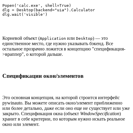
Popen('calc.exe', shell=True)

dlg = Desktop(backend="uia").Calculator

dlg.wait('visible')
Корневой объект (
или
) — это
Application
Desktop
единственное место, где нужно указывать бэкенд. Все
остальное прозрачно ложится в концепцию "спецификация-
>враппер", о которой дальше.
Спецификации окон/элементов
Это основная концепция, на которой строится интерфейс
pywinauto. Вы можете описать окно/элемент приближенно
или более детально, даже если оно еще не существует или уже
закрыто. Спецификация окна (объект
WindowSpecification
)
хранит в себе критерии, по которым нужно искать реальное
окно или элемент.