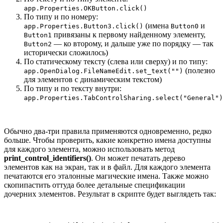
app.Properties.OKButton.click()
По типу и по номеру:
(имена
и
app.Properties.Button3.click()
Button0
привязаны к первому найденному элементу,
Button1
— ко второму, и дальше уже по порядку — так
Button2
исторически сложилось)
По статическому тексту (слева или сверху) и по типу:
(полезно
app.OpenDialog.FileNameEdit.set_text("")
для элементов с динамическим текстом)
По типу и по тексту внутри:
app.Properties.TabControlSharing.select("General")
Обычно два-три правила применяются одновременно, редко
больше. Чтобы проверить, какие конкретно имена доступны
для каждого элемента, можно использовать метод
print_control_identifiers()
. Он может печатать дерево
элементов как на экран, так и в файл. Для каждого элемента
печатаются его эталонные магические имена. Также можно
скопипастить оттуда более детальные спецификации
дочерних элементов. Результат в скрипте будет выглядеть так: