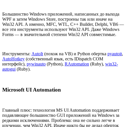
Большинство Windows приложений, написанных до выхода
WPF и затем Windows Store, построены так или иначе на
Win32 API. А именно, MFC, WTL, C++ Builder, Delphi, VB6 —
все эти инструменты используют Win32 API. Даже Windows
Forms — в значительной степени Win32 API совместимые.
Инструменты:
AutoIt
(похож на VB) и Python обертка
pyautoit
,
AutoHotkey
(собственный язык, есть IDispatch COM
интерфейс),
pywinauto
(Python),
RAutomation
(Ruby),
win32-
autogui
(Ruby).
Microsoft UI Automation
Главный плюс: технология MS UI Automation поддерживает
подавляющее большинство GUI приложений на Windows за
редкими исключениями. Проблема: она не сильно легче в
изучении, чем Win32 API. Иначе никто бы не делал оберток