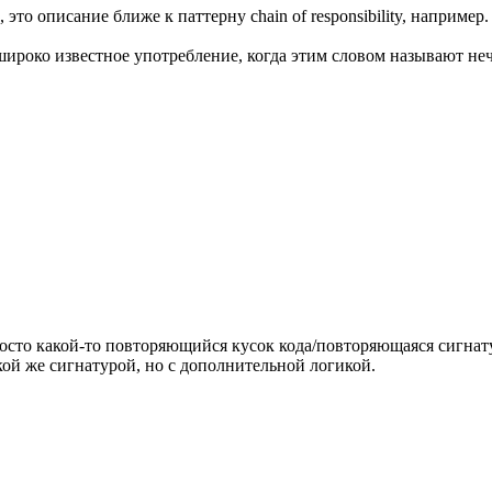
то описание ближе к паттерну chain of responsibility, например.
широко известное употребление, когда этим словом называют нечн
осто какой-то повторяющийся кусок кода/повторяющаяся сигнату
ой же сигнатурой, но с дополнительной логикой.