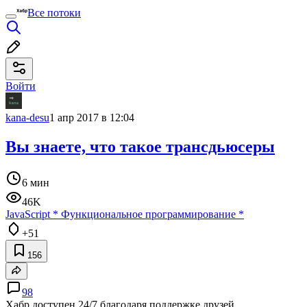
Все потоки
Войти
kana-desu
1 апр 2017 в 12:04
Вы знаете, что такое трансдьюсеры
6 мин
46K
JavaScript
*
Функциональное программирование
*
+51
156
98
Хабр доступен 24/7 благодаря поддержке друзей