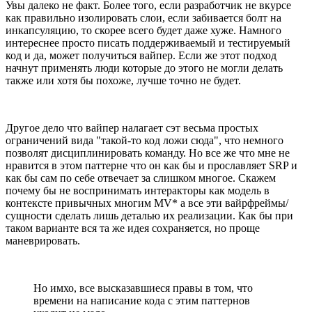
Увы далеко не факт. Более того, если разработчик не вкурсе
как правильно изолировать слои, если забивается болт на
инкапсуляцию, то скорее всего будет даже хуже. Намного
интереснее просто писать поддерживаемый и тестируемый
код и да, может получиться вайпер. Если же этот подход
начнут применять люди которые до этого не могли делать
также или хотя бы похоже, лучше точно не будет.
Другое дело что вайпер налагает сэт весьма простых
ограничений вида "такой-то код ложи сюда", что немного
позволят дисциплинировать команду. Но все же что мне не
нравится в этом паттерне что он как бы и прославляет SRP и
как бы сам по себе отвечает за слишком многое. Скажем
почему бы не воспринимать интеракторы как модель в
контексте привычных многим MV* а все эти вайрфреймы/
сущности сделать лишь деталью их реализации. Как бы при
таком варианте вся та же идея сохраняется, но проще
маневрировать.
Но имхо, все высказавшиеся правы в том, что
времени на написание кода с этим паттернов