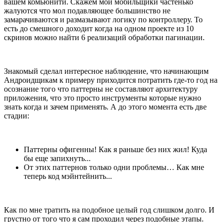
вашем комьюнити. Скажем мои мобильщики частенько
жалуются что мол подавляющее большинство не
замарачиваются и размазывают логику по контроллеру. То
есть до смешного доходит когда на одном проекте из 10
скринов можно найти 6 реализаций обработки пагинации.
Знакомый сделал интересное наблюдение, что начинающим
Андроидщикам к примеру приходится потратить где-то год на
осознание того что паттерны не составляют архитектуру
приложения, что это просто инструменты которые нужно
знать когда и зачем применять. А до этого момента есть две
стадии:
Паттерны офигенны! Как я раньше без них жил! Куда
бы еще запихнуть...
От этих паттернов только одни проблемы… Как мне
теперь код мэйнтейнить...
Как по мне тратить на подобное целый год слишком долго. И
грустно от того что я сам проходил через подобные этапы.