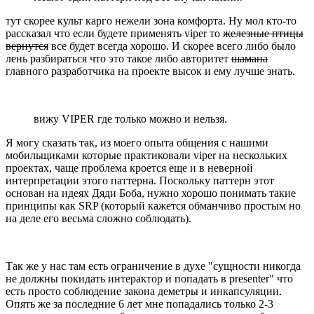
тут скорее культ карго нежели зона комфорта. Ну мол кто-то
рассказал что если будете применять viper то
железные птицы
вернутся
все будет всегда хорошо. И скорее всего либо было
лень разбираться что это такое либо авторитет
шамана
главного разработчика на проекте высок и ему лучше знать.
вижу VIPER где только можно и нельзя.
Я могу сказать так, из моего опыта общения с нашими
мобильщиками которые практиковали viper на нескольких
проектах, чаще проблема кроется еще и в неверной
интерпретации этого паттерна. Поскольку паттерн этот
основан на идеях Дяди Боба, нужно хорошо понимать такие
принципы как SRP (который кажется обманчиво простым но
на деле его весьма сложно соблюдать).
Так же у нас там есть ограничение в духе "сущности никогда
не должны покидать интерактор и попадать в presenter" что
есть просто соблюдение закона деметры и инкапсуляции.
Опять же за последние 6 лет мне попадались только 2-3