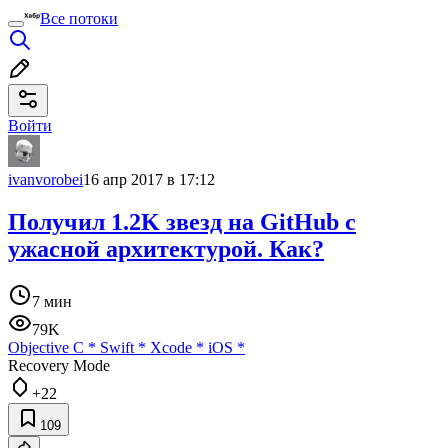
Все потоки
Войти
ivanvorobei
16 апр 2017 в 17:12
Получил 1.2K звезд на GitHub с
ужасной архитектурой. Как?
7 мин
79K
Objective C
*
Swift
*
Xcode
*
iOS
*
Recovery Mode
+22
109