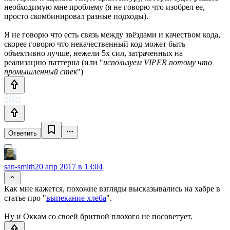
необходимую мне проблему (я не говорю что изобрел ее,
просто скомбинировал разные подходы).
Я не говорю что есть связь между звёздами и качеством кода,
скорее говорю что некачественный код может быть
объективно лучше, нежели 5x сил, затраченных на
реализацию паттерна (или "
используем VIPER потому что
промышленный стек
")
Ответить
san-smith
20 апр 2017 в 13:04
Как мне кажется, похожие взгляды высказывались на хабре в
статье про "
выпекание хлеба
".
Ну и Оккам со своей бритвой плохого не посоветует.