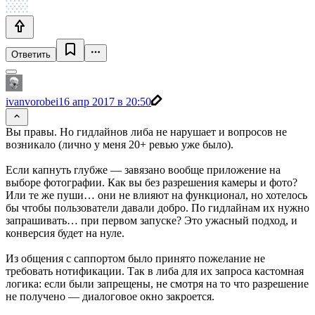
Ответить
ivanvorobei
16 апр 2017 в 20:50
Вы правы. Но гидлайнов либа не нарушает и вопросов не
возникало (лично у меня 20+ ревью уже было).
Если капнуть глубже — завязано вообще приложение на
выборе фотографии. Как вы без разрешения камеры и фото?
Или те же пуши… они не влияют на функционал, но хотелось
бы чтобы пользователи давали добро. По гидлайнам их нужно
запрашивать… при первом запуске? Это ужасный подход, и
конверсия будет на нуле.
Из общения с саппортом было принято пожелание не
требовать нотификации. Так в либа для их запроса кастомная
логика: если были запрещены, не смотря на то что разрешение
не получено — диалоговое окно закроется.