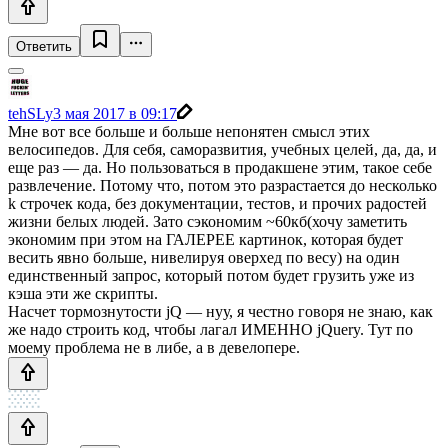
Ответить
tehSLy
3 мая 2017 в 09:17
Мне вот все больше и больше непонятен смысл этих
велосипедов. Для себя, саморазвития, учебных целей, да, да, и
еще раз — да. Но пользоваться в продакшене этим, такое себе
развлечение. Потому что, потом это разрастается до несколько
k строчек кода, без документации, тестов, и прочих радостей
жизни белых людей. Зато сэкономим ~60кб(хочу заметить
экономим при этом на ГАЛЕРЕЕ картинок, которая будет
весить явно больше, нивелируя оверхед по весу) на один
единственный запрос, который потом будет грузить уже из
кэша эти же скрипты.
Насчет тормознутости jQ — нуу, я честно говоря не знаю, как
же надо строить код, чтобы лагал ИМЕННО jQuery. Тут по
моему проблема не в либе, а в девелопере.