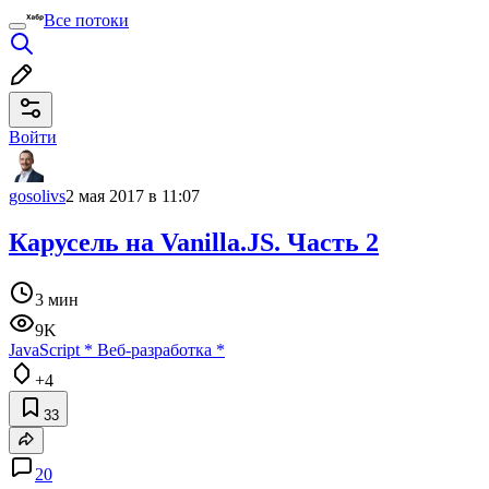
Все потоки
Войти
gosolivs
2 мая 2017 в 11:07
Карусель на Vanilla.JS. Часть 2
3 мин
9K
JavaScript
*
Веб-разработка
*
+4
33
20