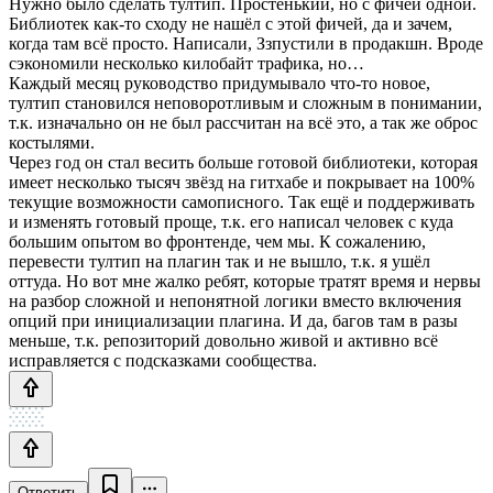
Нужно было сделать тултип. Простенький, но с фичей одной.
Библиотек как-то сходу не нашёл с этой фичей, да и зачем,
когда там всё просто. Написали, Ззпустили в продакшн. Вроде
сэкономили несколько килобайт трафика, но…
Каждый месяц руководство придумывало что-то новое,
тултип становился неповоротливым и сложным в понимании,
т.к. изначально он не был рассчитан на всё это, а так же оброс
костылями.
Через год он стал весить больше готовой библиотеки, которая
имеет несколько тысяч звёзд на гитхабе и покрывает на 100%
текущие возможности самописного. Так ещё и поддерживать
и изменять готовый проще, т.к. его написал человек с куда
большим опытом во фронтенде, чем мы. К сожалению,
перевести тултип на плагин так и не вышло, т.к. я ушёл
оттуда. Но вот мне жалко ребят, которые тратят время и нервы
на разбор сложной и непонятной логики вместо включения
опций при инициализации плагина. И да, багов там в разы
меньше, т.к. репозиторий довольно живой и активно всё
исправляется с подсказками сообщества.
Ответить