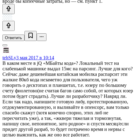
вроде бы копеечные затраты, но — см. пункт 1.
Ответить
tehSLy
3 мая 2017 в 10:14
В каком месте в jQ «МБайты кода»? Локальный тест на
слабенькой машинке выдал 15мс на парсинг. Лучше для кого?
Сейчас даже дешевейшая китайская мобилка распарсит эти
жалкие 80кб кода незаметно для пользователя, чего уж
говорить о десктопах и планшетах, т.е. юзеру по большому
счету фиолетово(не считая багов само собой, от которых юзер
потом будет страдать). Лучше ли разработчику? Навряд ли.
Если так надо, напишите готовую либу, протестированную,
отдокументированную, и выливайте в опенсорс, вам только
спасибо скажут (хотя конечно спорно, этих либ не
пересчитать уже), а так, «жквери тяжелая и тормознутая,
напишу свое, непонятное, зато родное» и спустя месяц/если
придет другой разраб, то будет потрачено время и нервы с
целью выяснить, как же оно все работает.