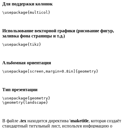
Для поддержки колонок
\usepackage{multicol}
Использование векторной графики (рисование фигур,
заливка фона страницы и т.д.)
\usepackage{tikz}
Альбомная ориентация
\usepackage[screen,margin=0.8in]{geometry}
Тип презентации
\usepackage{geometry}

\geometry{landscape}
В файле
.tex
находится директива
\maketitle
, которая создаёт
стандартный титульный лист, используя информацию о