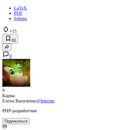
LaTeX
PDF
Sphinx
+15
83
9
9
Карма
Елена Василенко
@lencom
PHP-разработчик
Подписаться