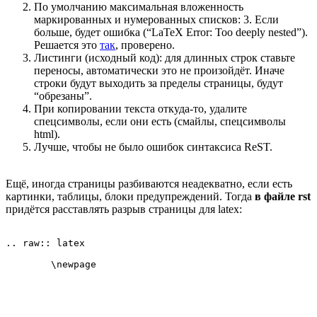
По умолчанию максимальная вложенность
маркированных и нумерованных списков: 3. Если
больше, будет ошибка (“LaTeX Error: Too deeply nested”).
Решается это
так
, проверено.
Листинги (исходный код): для длинных строк ставьте
переносы, автоматически это не произойдёт. Иначе
строки будут выходить за пределы страницы, будут
“обрезаны”.
При копировании текста откуда-то, удалите
спецсимволы, если они есть (смайлы, спецсимволы
html).
Лучше, чтобы не было ошибок синтаксиса ReST.
Ещё, иногда страницы разбиваются неадекватно, если есть
картинки, таблицы, блоки предупреждений. Тогда
в файле rst
придётся расставлять разрыв страницы для latex:
.. raw:: latex 

	\newpage