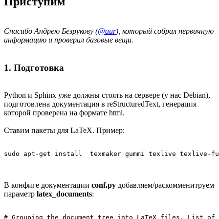
Приступим
Спасибо Андрею Безрукову (
@aur
), который собрал первичную
информацию и проверил базовые вещи.
1. Подготовка
Python и Sphinx уже должны стоять на сервере (у нас Debian),
подготовлена документация в reStructuredText, генерация
которой проверена на формате html.
Ставим пакеты для LaTeX. Пример:
sudo apt-get install  texmaker gummi texlive texlive-fu
В конфиге документации
conf.py
добавляем/раскомменитруем
параметр
latex_documents
:
# Grouping the document tree into LaTeX files. List of 