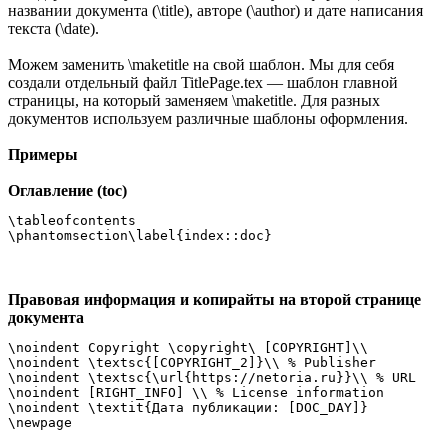
названии документа (\title), авторе (\author) и дате написания
текста (\date).
Можем заменить \maketitle на свой шаблон. Мы для себя
создали отдельный файл TitlePage.tex — шаблон главной
страницы, на который заменяем \maketitle. Для разных
документов используем различные шаблоны оформления.
Примеры
Оглавление (toc)
\tableofcontents

\phantomsection\label{index::doc}
Правовая информация и копирайты на второй странице
документа
\noindent Copyright \copyright\ [COPYRIGHT]\\ 

\noindent \textsc{[COPYRIGHT_2]}\\ % Publisher

\noindent \textsc{\url{https://netoria.ru}}\\ % URL

\noindent [RIGHT_INFO] \\ % License information

\noindent \textit{Дата публикации: [DOC_DAY]}

\newpage