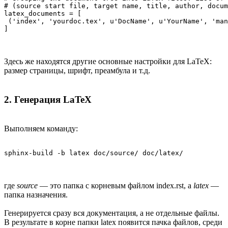
# (source start file, target name, title, author, docum
latex_documents = [

 ('index', 'yourdoc.tex', u'DocName', u'YourName', 'man
]
Здесь же находятся другие основные настройки для LaTeX:
размер страницы, шрифт, преамбула и т.д.
2. Генерация LaTeX
Выполняем команду:
sphinx-build -b latex doc/source/ doc/latex/ 
где
source
— это папка с корневым файлом index.rst, а
latex
—
папка назначения.
Генерируется сразу вся документация, а не отдельные файлы.
В результате в корне папки latex появится пачка файлов, среди