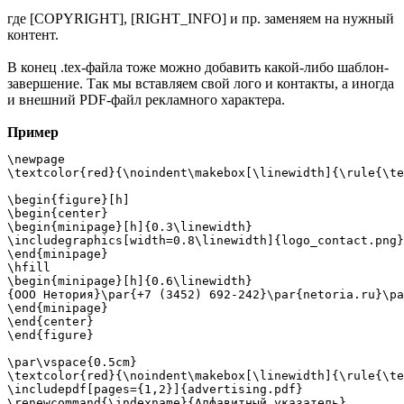
где [COPYRIGHT], [RIGHT_INFO] и пр. заменяем на нужный
контент.
В конец .tex-файла тоже можно добавить какой-либо шаблон-
завершение. Так мы вставляем свой лого и контакты, а иногда
и внешний PDF-файл рекламного характера.
Пример
\newpage

\textcolor{red}{\noindent\makebox[\linewidth]{\rule{\te
\begin{figure}[h]

\begin{center}

\begin{minipage}[h]{0.3\linewidth}

\includegraphics[width=0.8\linewidth]{logo_contact.png}

\end{minipage}

\hfill 

\begin{minipage}[h]{0.6\linewidth}

{ООО Нетория}\par{+7 (3452) 692-242}\par{netoria.ru}\pa
\end{minipage}

\end{center}

\end{figure}

\par\vspace{0.5cm}

\textcolor{red}{\noindent\makebox[\linewidth]{\rule{\te
\includepdf[pages={1,2}]{advertising.pdf}

\renewcommand{\indexname}{Алфавитный указатель}
