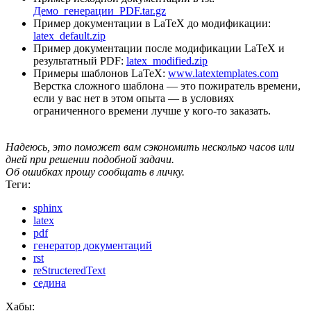
Демо_генерации_PDF.tar.gz
Пример документации в LaTeX до модификации:
latex_default.zip
Пример документации после модификации LaTeX и
результатный PDF:
latex_modified.zip
Примеры шаблонов LaTeX:
www.latextemplates.com
Верстка сложного шаблона — это пожиратель времени,
если у вас нет в этом опыта — в условиях
ограниченного времени лучше у кого-то заказать.
Надеюсь, это поможет вам сэкономить несколько часов или
дней при решении подобной задачи.
Об ошибках прошу сообщать в личку.
Теги:
sphinx
latex
pdf
генератор документаций
rst
reStructeredText
седина
Хабы: