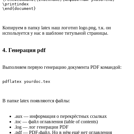
\printindex

\end{document}
Копируем в папку latex наш логотип logo.png, т.к. он
используется у нас в шаблоне титульной страницы.
4. Генерация pdf
Выполняем первую генерацию документа PDF командой:
pdflatex yourdoc.tex
В папке latex появляются файлы:
.aux — информация о перекрёстных ссылках
.toc — файл оглавления (table of contents)
.log — лог генерации PDF
.pdf — PDF-файл. Но в нём ещё нет оглавления