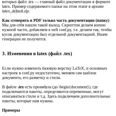
которых файл .tex — главный файл документации в формате
latex. Пример содержимого папки на этом этапе в архиве
latex_default.zip
.
Как сгенерить в PDF только часть документации (папку)
Мы для себя нашли такой выход. Скриптом делаем копию
нужной части, добавляем к ней conf.py, т.е. делаем так, чтобы
кусок документации был отдельной документацией. Иначе
генерации не получится.
3. Изменения в latex (файл .tex)
Если нужно изменить базовую верстку LaTeX, и основных
настроек в conf.py недостаточно, меняем сам шаблон
документа, его разметку и стили.
В файле
.tex
есть преамбула (до \begin{document}), где
подключаются пакеты, определяются переменные, могут
описываться стили и т.д. Здесь подключаем дополнительные
пакеты, которые нам нужны.
Примеры