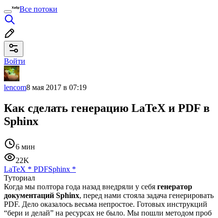
Все потоки
Войти
lencom
8 мая 2017 в 07:19
Как сделать генерацию LaTeX и PDF в
Sphinx
6 мин
22K
LaTeX
*
PDF
Sphinx
*
Туториал
Когда мы полтора года назад внедряли у себя
генератор
документаций Sphinx
, перед нами стояла задача генерировать
PDF. Дело оказалось весьма непростое. Готовых инструкций
“бери и делай” на ресурсах не было. Мы пошли методом проб