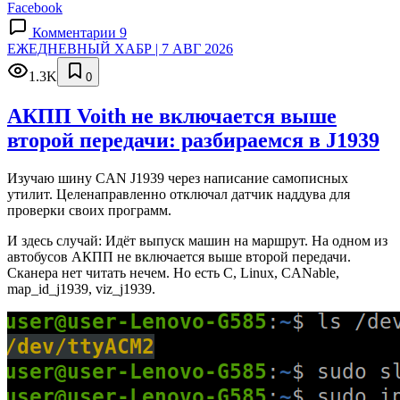
Facebook
Комментарии 9
ЕЖЕДНЕВНЫЙ ХАБР | 7 АВГ 2026
1.3K
0
АКПП Voith не включается выше
второй передачи: разбираемся в J1939
Изучаю шину CAN J1939 через написание самописных
утилит. Целенаправленно отключал датчик наддува для
проверки своих программ.
И здесь случай: Идёт выпуск машин на маршрут. На одном из
автобусов АКПП не включается выше второй передачи.
Сканера нет читать нечем. Но есть C, Linux, CANable,
map_id_j1939, viz_j1939.