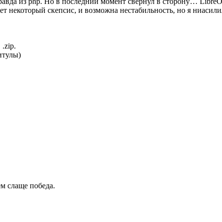
правда из php. Но в последний момент свернул в сторону… Libre
т некоторый скепсис, и возможна нестабильность, но я ниасили
.zip.
итулы)
ем слаще победа.