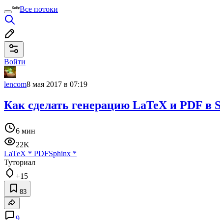
Все потоки
Войти
lencom
8 мая 2017 в 07:19
Как сделать генерацию LaTeX и PDF в 
6 мин
22K
LaTeX
*
PDF
Sphinx
*
Туториал
+15
83
9