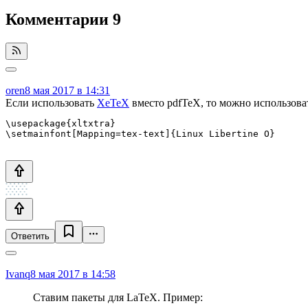
Комментарии
9
oren
8 мая 2017 в 14:31
Если использовать
XeTeX
вместо pdfTeX, то можно использов
\usepackage{xltxtra}

Ответить
Ivanq
8 мая 2017 в 14:58
Ставим пакеты для LaTeX. Пример: