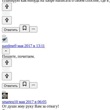
Планирую как-нибудь на хабре написать о своём способе, где я 
Ответить
pantlmn
9 мая 2017 в 13:11
Пишите, почитаем.
Ответить
smarteq
10 мая 2017 в 06:05
От души жму руку Вам за отвагу!