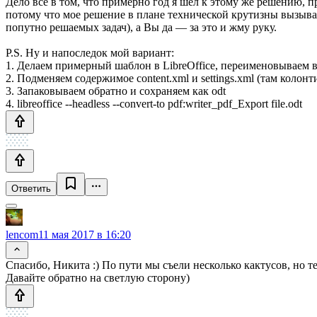
Дело все в том, что примерно год я шел к этому же решению, 
потому что мое решение в плане технической крутизны вызывае
попутно решаемых задач), а Вы да — за это и жму руку.
P.S. Ну и напоследок мой вариант:
1. Делаем примерный шаблон в LibreOffice, переименовываем в 
2. Подменяем содержимое content.xml и settings.xml (там колонт
3. Запаковываем обратно и сохраняем как odt
4. libreoffice --headless --convert-to pdf:writer_pdf_Export file.odt
Ответить
lencom
11 мая 2017 в 16:20
Спасибо, Никита :) По пути мы съели несколько кактусов, но т
Давайте обратно на светлую сторону)