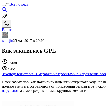
Все потоки
Войти
temujin
25 мая 2017 в 20:26
Как закалялась GPL
8 мин
9.6K
Законодательство в IT
Управление проектами
*
Управление соо
С тех самых пор, как появились лицензии открытого кода, поя
пользователя и программиста от присвоения результатов чужо
нарушают
малые, средние и даже крупные компании.