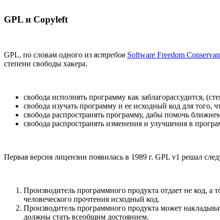
GPL и Copyleft
GPL, по словам одного из
ястребов
Software Freedom Conserva
степени свободы хакера.
свобода исполнять программу как заблагорассудится, (сте
свобода изучать программу и ее исходный код для того, ч
свобода распространять программу, дабы помочь ближнем
свобода распространять изменения и улучшения в програ
Первая версия лицензии появилась в 1989 г. GPL v1 решал сл
Производитель программного продукта отдает не код, а 
человеческого прочтения исходный код.
Производитель программного продукта может накладывать
должны стать всеобщим достоянием.