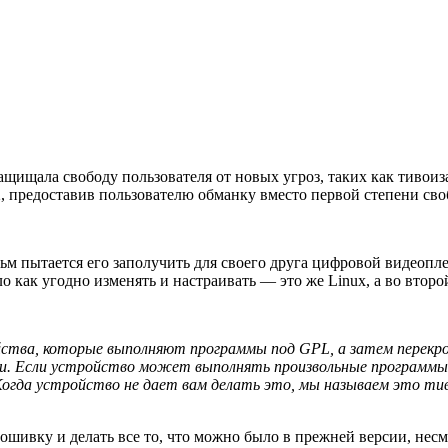
ащищала свободу пользователя от новых угроз, таких как тивоиза
2, предоставив пользователю обманку вместо первой степени сво
 пытается его заполучить для своего друга цифровой видеоплеер 
ло как угодно изменять и настраивать — это же Linux, а во втор
йства, которые выполняют программы под GPL, а затем перекро
ли. Если устройство может выполнять произвольные программы,
огда устройство не дает вам делать это, мы называем это тив
рошивку и делать все то, что можно было в прежней версии, несм