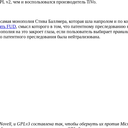
L v2, чем и воспользовался производитель TiVo.
та самая монополия Стива Баллмера, которая шла напролом и по к
нять FUD
, смысл которого в том, что патентному преследованию 
ополия на это закроет глаза, если пользователь выбирает
правил
го патентного преследования была нейтрализована.
 с Novell, и GPLv3 составлена так, чтобы обернуть их против M