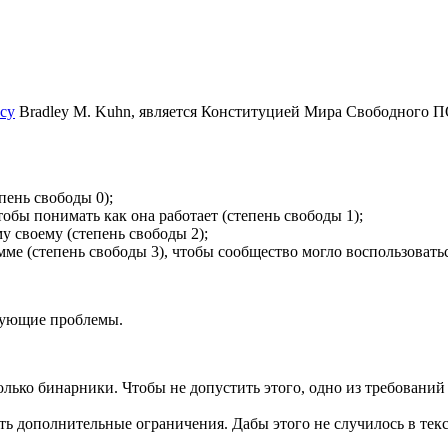
ncy
Bradley M. Kuhn, является Конституцией Мира Свободного П
пень свободы 0);
тобы понимать как она работает (степень свободы 1);
у своему (степень свободы 2);
мме (степень свободы 3), чтобы сообщество могло воспользоват
едующие проблемы.
только бинарники. Чтобы не допустить этого, одно из требован
 дополнительные ограничения. Дабы этого не случилось в текст