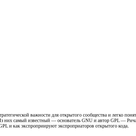
атегической важности для открытого сообщества и легко понять
Из них самый известный — основатель GNU и автор GPL — Ричар
GPL и как экспроприируют экспроприаторов открытого кода.