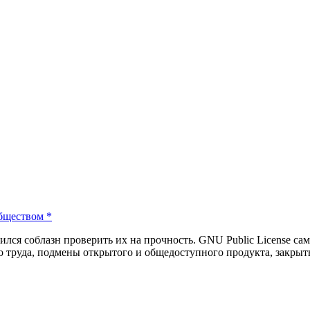
бществом
*
вился соблазн проверить их на прочность. GNU Public License са
го труда, подмены открытого и общедоступного продукта, закры