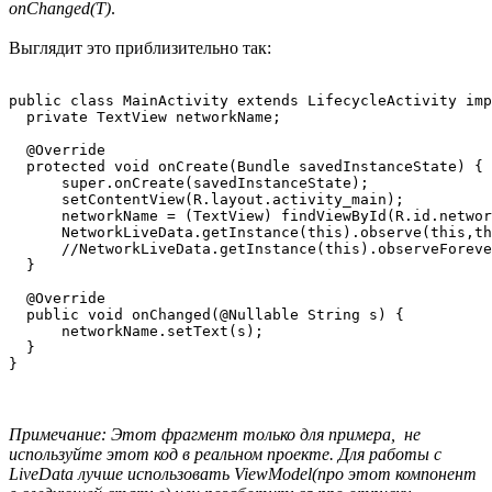
onChanged(T)
.
Выглядит это приблизительно так:
public class MainActivity extends LifecycleActivity imp
  private TextView networkName;

  @Override

  protected void onCreate(Bundle savedInstanceState) {

      super.onCreate(savedInstanceState);

      setContentView(R.layout.activity_main);

      networkName = (TextView) findViewById(R.id.networ
      NetworkLiveData.getInstance(this).observe(this,th
      //NetworkLiveData.getInstance(this).observeForeve
  }

  @Override

  public void onChanged(@Nullable String s) {

      networkName.setText(s);

  }

}
Примечание: Этот фрагмент только для примера, не
используйте этот код в реальном проекте. Для работы с
LiveData лучше использовать ViewModel(про этот компонент