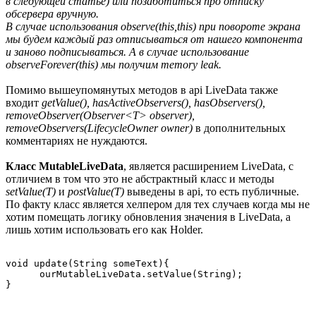
в следующей статье) или позаботиться про отписку
обсервера вручную.
В случае использования observe(this,this) при повороте экрана
мы будем каждый раз отписываться от нашего компонента
и заново подписываться. А в случае использование
observeForever(this) мы получим memory leak.
Помимо вышеупомянутых методов в api LiveData также
входит
getValue(), hasActiveObservers(), hasObservers(),
removeObserver(Observer<T> observer),
removeObservers(LifecycleOwner owner)
в дополнительных
комментариях не нуждаются.
Класс MutableLiveData
, является расширением LiveData, с
отличием в том что это не абстрактный класс и методы
setValue(T)
и
postValue(T)
выведены в api, то есть публичные.
По факту класс является хелпером для тех случаев когда мы не
хотим помещать логику обновления значения в LiveData, а
лишь хотим использовать его как Holder.
void update(String someText){

      ourMutableLiveData.setValue(String);
