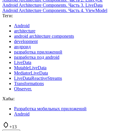
Android Architecture Components. Часть 3. LiveData
Android Architecture Components. Часть 4. ViewModel
Теги:
Android
architecture
android architecture components
development
андроид
разработка приложений
разработка под android
LiveData
MutableLiveData
MediatorLiveData
LiveDataReactiveStreams
Transformations
Observer.
Хабы:
Разработка мобильных приложений
Android
+13