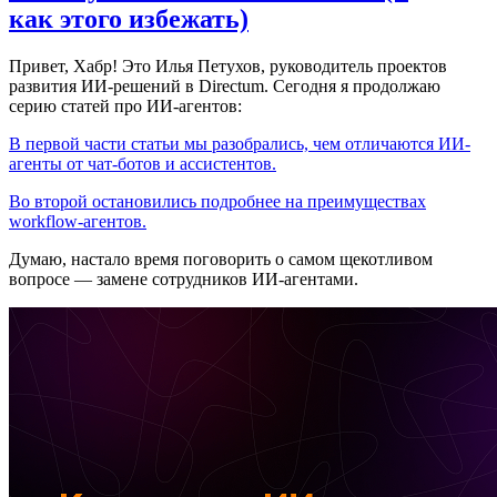
как этого избежать)
Привет, Хабр! Это Илья Петухов, руководитель проектов
развития ИИ-решений в Directum. Сегодня я продолжаю
серию статей про ИИ-агентов:
В первой части статьи мы разобрались, чем отличаются ИИ-
агенты от чат-ботов и ассистентов.
Во второй остановились подробнее на преимуществах
workflow-агентов.
Думаю, настало время поговорить о самом щекотливом
вопросе — замене сотрудников ИИ-агентами.