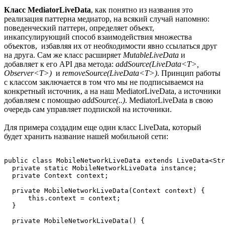
Класс MediatorLiveData
, как понятно из названия это
реализация паттерна медиатор, на всякий случай напомню:
поведенческий паттерн, определяет объект,
инкапсулирующий способ взаимодействия множества
объектов, избавляя их от необходимости явно ссылаться друг
на друга. Сам же класс расширяет
MutableLiveData
и
добавляет к его API два метода:
addSource(LiveData<T>,
Observer<T>)
и
removeSource(LiveData<T>)
. Принцип работы
с классом заключается в том что мы не подписываемся на
конкретный источник, а на наш MediatorLiveData, а источники
добавляем с помощью
addSource(..)
. MediatorLiveData в свою
очередь сам управляет подпиской на источники.
Для примера создадим еще один класс LiveData, который
будет хранить название нашей мобильной сети:
public class MobileNetworkLiveData extends LiveData<Str
  private static MobileNetworkLiveData instance;

  private Context context;

  private MobileNetworkLiveData(Context context) {

      this.context = context;

  }

  private MobileNetworkLiveData() {
