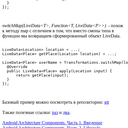
  }

});
switchMap(LiveData<T>, Function<T, LiveData<P>>)
- похож
к методу map с отличием в том, что вместо смены типа в
функции мы возвращаем сформированный объект LiveData.
LiveData<Location> location = ...;

LiveData<Place> getPlace(Location location) = ...;

LiveData<Place> userName = Transformations.switchMap(lo
  @Override

  public LiveData<Place> apply(Location input) {

      return getPlace(input);

  }

Базовый пример можно посмотреть в репозитории:
git
Также полезные ссылки:
раз
и
два
.
Android Architecture Components. Часть 1. Введение
Android Architecture Components. Часть 2. Lifecycle