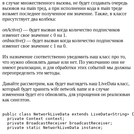
в случае множественного вызова, не будет создавать очередь
вызовов на main тред, а при исполнении кода в main треде
возьмет последнее полученное им значение. Также, в классе
присутствует два колбека:
onActive()
— будет вызван когда количество подписчиков
изменит свое значение с 0 на 1.
onInactive()
— будет вызван когда количество подписчиков
изменит свое значение с 1 на 0.
Их назначение соответственно уведомить наш класс про то,
что нужно обновлять даные или нет. По умолчанию они не
имеют реализации, и для обработки этих событий мы должны
переопределить эти методы.
Давайте рассмотрим, как будет выглядеть наш LiveData класс,
который будет хранить wife network name и в случае
изменения будет его обновлять, для упрощения он реализован
как синглтон.
public class NetworkLiveData extends LiveData<String> {

  private Context context;

  private BroadcastReceiver broadcastReceiver;

  private static NetworkLiveData instance;
