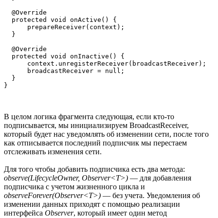
  @Override

  protected void onActive() {

      prepareReceiver(context);

  }

  @Override

  protected void onInactive() {

      context.unregisterReceiver(broadcastReceiver);

      broadcastReceiver = null;

  }

}
В целом логика фрагмента следующая, если кто-то
подписывается, мы инициализируем BroadcastReceiver,
который будет нас уведомлять об изменении сети, после того
как отписывается последний подписчик мы перестаем
отслеживать изменения сети.
Для того чтобы добавить подписчика есть два метода:
observe(LifecycleOwner, Observer<T>)
— для добавления
подписчика с учетом жизненного цикла и
observeForever(Observer<T>)
— без учета. Уведомления об
изменении данных приходят с помощью реализации
интерфейса
Observer
, который имеет один метод