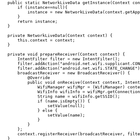
  public static NetworkLiveData getInstance(Context con
      if (instance==null){

          instance = new NetworkLiveData(context.getApp
      }

      return instance;

  }

  private NetworkLiveData(Context context) {

      this.context = context;

  }

  private void prepareReceiver(Context context) {

      IntentFilter filter = new IntentFilter();

      filter.addAction("android.net.wifi.supplicant.CON
      filter.addAction("android.net.wifi.STATE_CHANGE")
      broadcastReceiver = new BroadcastReceiver() {

          @Override

          public void onReceive(Context context, Intent
              WifiManager wifiMgr = (WifiManager) conte
              WifiInfo wifiInfo = wifiMgr.getConnection
              String name = wifiInfo.getSSID();

              if (name.isEmpty()) {

                  setValue(null);

              } else {

                  setValue(name);

              }

          }

      };

      context.registerReceiver(broadcastReceiver, filte
  }
