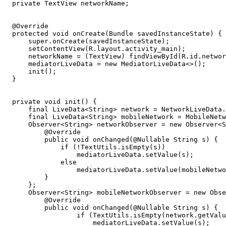
  private TextView networkName;

  @Override

  protected void onCreate(Bundle savedInstanceState) {

      super.onCreate(savedInstanceState);

      setContentView(R.layout.activity_main);

      networkName = (TextView) findViewById(R.id.networ
      mediatorLiveData = new MediatorLiveData<>();

      init();

  }

  private void init() {

      final LiveData<String> network = NetworkLiveData.
      final LiveData<String> mobileNetwork = MobileNetw
      Observer<String> networkObserver = new Observer<S
          @Override

          public void onChanged(@Nullable String s) {

              if (!TextUtils.isEmpty(s))

                  mediatorLiveData.setValue(s);

              else

                  mediatorLiveData.setValue(mobileNetwo
          }

      };

      Observer<String> mobileNetworkObserver = new Obse
          @Override

          public void onChanged(@Nullable String s) {

                  if (TextUtils.isEmpty(network.getValu
                      mediatorLiveData.setValue(s);
