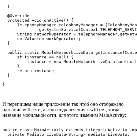
  }

  @Override

  protected void onActive() {

      TelephonyManager telephonyManager = (TelephonyMan
              .getSystemService(Context.TELEPHONY_SERVI
      String networkOperator = telephonyManager.getNetw
      setValue(networkOperator);

  }

  public static MobileNetworkLiveData getInstance(Conte
      if (instance == null) {

          instance = new MobileNetworkLiveData(context)
      }

      return instance;

  }

}
И перепишем наше приложение так чтоб оно отображало
название wifi сети, а если подключения к wifi нет, тогда
название мобильной сети, для этого изменим MainActivity:
public class MainActivity extends LifecycleActivity imp
  private MediatorLiveData<String> mediatorLiveData;
