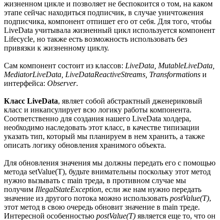
жизненном цикле и позволяет не беспокоится о том, на каком
этапе сейчас находиться подписчик, в случае уничтожения
подписчика, компонент отпишет его от себя. Для того, чтобы
LiveData учитывала жизненный цикл используется компонент
Lifecycle, но также есть возможность использовать без
привязки к жизненному циклу.
Сам компонент состоит из классов:
LiveData, MutableLiveData,
MediatorLiveData, LiveDataReactiveStreams, Transformations
и
интерфейса:
Observer
.
Класс LiveData
, являет собой абстрактный дженериковый
класс и инкапсулирует всю логику работы компонента.
Соответственно для создания нашего LiveData холдера,
необходимо наследовать этот класс, в качестве типизации
указать тип, который мы планируем в нем хранить, а также
описать логику обновления хранимого объекта.
Для обновления значения мы должны передать его с помощью
метода setValue(T), будьте внимательны поскольку этот метод
нужно вызывать с main треда, в противном случае мы
получим
IllegalStateException
, если же нам нужно передать
значение из другого потока можно использовать
postValue(T)
,
этот метод в свою очередь обновит значение в main треде.
Интересной особенностью
postValue(T)
является еще то, что он