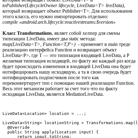
toPublisher(LifecycleOwner lifecycle, LiveData<T> liveData)
,
который возвращает объект Publisher<T>. Для использования
этого класса, его нужно импортировать отдельно:
compile «android.arch.lifecycle:reactivestreams:$version»
Класс Transformations
, являет собой хелпер для смены
типизации LiveData, имеет два static метода:
map(LiveData<T>, Function<T,P>)
- применяет в main треде
реализацию интерфейса Function и возвращает объект
LiveData<P>, где T — это типизация входящей LiveData, а P
желаемая типизация исходящей, по факту же каждый раз когда
будет происходить изменения в входящей LiveData она будет
нотифицировать нашу исходящую, а та в свою очередь будет
нотифицировать подписчиков после того как
переконвертирует тип с помощью нашей реализации Function.
Весь этот механизм работает за счет того что по факту
исходящая LiveData, является MediatiorLiveData.
LiveData<Location> location = ...;

LiveData<String> locationString = Transformations.map(l
  @Override

  public String apply(Location input) {

      return input.toString;
