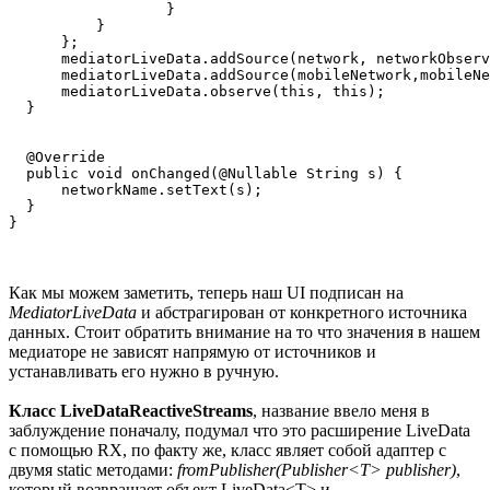
                  }

          }

      };

      mediatorLiveData.addSource(network, networkObserv
      mediatorLiveData.addSource(mobileNetwork,mobileNe
      mediatorLiveData.observe(this, this);

  }

  @Override

  public void onChanged(@Nullable String s) {

      networkName.setText(s);

  }

Как мы можем заметить, теперь наш UI подписан на
MediatorLiveData
и абстрагирован от конкретного источника
данных. Стоит обратить внимание на то что значения в нашем
медиаторе не зависят напрямую от источников и
устанавливать его нужно в ручную.
Класс LiveDataReactiveStreams
, название ввело меня в
заблуждение поначалу, подумал что это расширение LiveData
с помощью RX, по факту же, класс являет собой адаптер с
двумя static методами:
fromPublisher(Publisher<T> publisher)
,
который возвращает объект LiveData<T> и