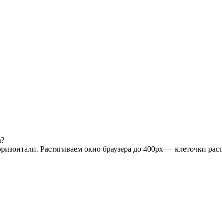
а?
оризонтали. Растягиваем окно браузера до 400px — клеточки рас