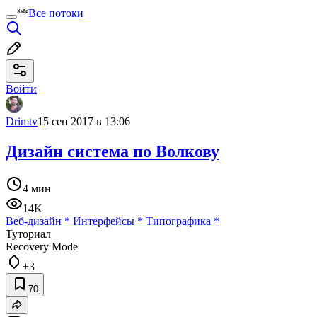
Все потоки
Войти
Drimtv
15 сен 2017 в 13:06
Дизайн система по Волкову
4 мин
14K
Веб-дизайн
*
Интерфейсы
*
Типографика
*
Туториал
Recovery Mode
+3
70