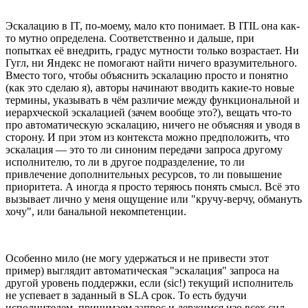
Эскалацию в IT, по-моему, мало кто понимает. В ITIL она как-
то мутно определена. Соответственно и дальше, при
попытках её внедрить, градус мутности только возрастает. Ни
Гугл, ни Яндекс не помогают найти ничего вразумительного.
Вместо того, чтобы объяснить эскалацию просто и понятно
(как это сделаю я), авторы начинают вводить какие-то новые
термины, указывать в чём различие между функциональной и
иерархческой эскалацией (зачем вообще это?), вещать что-то
про автоматическую эскалацию, ничего не объясняя и уводя в
сторону. И при этом из контекста можно предположить, что
эскалация — это то ли синоним передачи запроса другому
исполнителю, то ли в другое подразделение, то ли
привлечение дополнительных ресурсов, то ли повышение
приоритета. А иногда я просто теряюсь понять смысл. Всё это
вызывает лично у меня ощущение или "кручу-верчу, обмануть
хочу", или банальной некомпетенции.
Особенно мило (не могу удержаться и не привести этот
пример) выглядит автоматическая "эскалация" запроса на
другой уровень поддержки, если (sic!) текущий исполнитель
не успевает в заданный в SLA срок. То есть будучи
исполнителем, принимаем запрос и держимся изо всех сил,