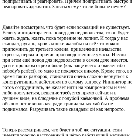
подпрыгивать и реагировать. Причём подпрыгивать быстро и
реагировать адекватно. Заняться ему что ли больше нечем?
Давайте посмотрим, что будет если эскалаций не существует.
Если у инициатора есть повод для недовольства, то он будет
ждать, ждать, ждать, пока терпение не лопнет. И тогда у нас
скандал, ругань,
кровь кишки
жалобы на всё что можно
припомнить до третьего колена, привлечение начальства,
стрессы, нервы и прочие производственные ужасы. И если
при этом ещё повод для недовольства в самом деле имеется,
да и в прошлом огрехи были (как чаще всего и бывает ибо
nobody's perfect), то мало не покажется никому. Кроме того, во
время таких разборок, становится очень сложно вернуться к
конструктивным действиям по самому запросу. Инициатор не
готов сотрудничать, не желает идти на компромиссы и чем-
либо поступаться, решение требуется прямо сейчас и в
лучшем виде, на блюдечке с голубой каёмочкой. А проблема
обычно нетривиальная, ради тривиальных хай бы не
поднимался. Разруливать такие скандалы ой как непросто.
Теперь рассматриваем, что будет в той же ситуации, если
имеется хорошо настроенный и чётко работающий механизм