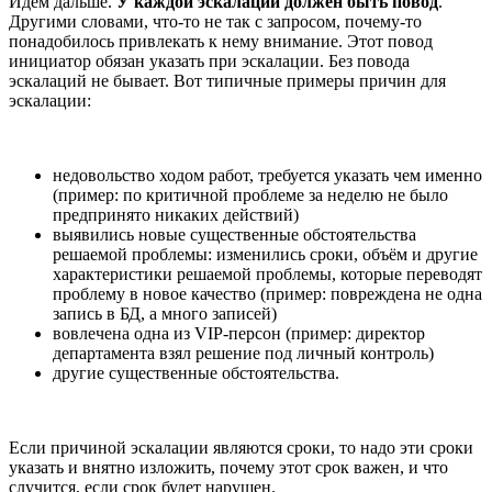
Идём дальше.
У каждой эскалации должен быть повод
.
Другими словами, что-то не так с запросом, почему-то
понадобилось привлекать к нему внимание. Этот повод
инициатор обязан указать при эскалации. Без повода
эскалаций не бывает. Вот типичные примеры причин для
эскалации:
недовольство ходом работ, требуется указать чем именно
(пример: по критичной проблеме за неделю не было
предпринято никаких действий)
выявились новые существенные обстоятельства
решаемой проблемы: изменились сроки, объём и другие
характеристики решаемой проблемы, которые переводят
проблему в новое качество (пример: повреждена не одна
запись в БД, а много записей)
вовлечена одна из VIP-персон (пример: директор
департамента взял решение под личный контроль)
другие существенные обстоятельства.
Если причиной эскалации являются сроки, то надо эти сроки
указать и внятно изложить, почему этот срок важен, и что
случится, если срок будет нарушен.