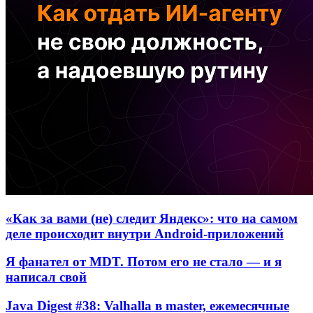
«Как за вами (не) следит Яндекс»: что на самом
деле происходит внутри Android-приложений
Я фанател от MDT. Потом его не стало — и я
написал свой
Java Digest #38: Valhalla в master, ежемесячные