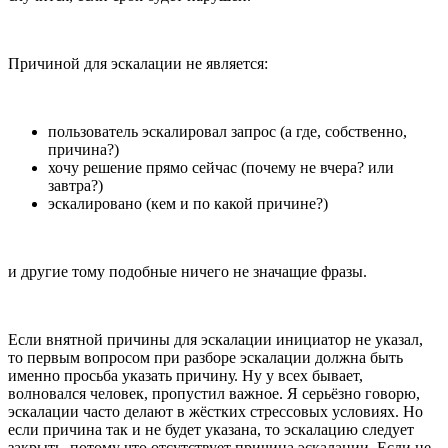
Причиной для эскалации не является:
пользователь эскалировал запрос (а где, собственно,
причина?)
хочу решение прямо сейчас (почему не вчера? или
завтра?)
эскалировано (кем и по какой причине?)
и другие тому подобные ничего не значащие фразы.
Если внятной причины для эскалации инициатор не указал,
то первым вопросом при разборе эскалации должна быть
именно просьба указать причину. Ну у всех бывает,
волновался человек, пропустил важное. Я серьёзно говорю,
эскалации часто делают в жёстких стрессовых условиях. Но
если причина так и не будет указана, то эскалацию следует
закрыть, потому что отсутствует причина эскалации. Если не