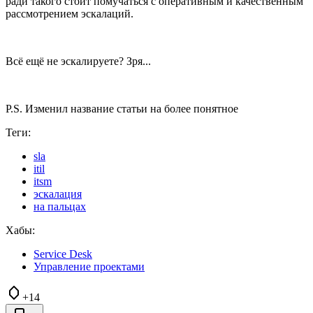
ради такого стоит помучаться с оперативным и качественным
рассмотрением эскалаций.
Всё ещё не эскалируете? Зря...
P.S. Изменил название статьи на более понятное
Теги:
sla
itil
itsm
эскалация
на пальцах
Хабы:
Service Desk
Управление проектами
+14