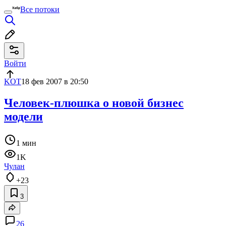
Все потоки
Войти
KOT
18 фев 2007 в 20:50
Человек-плюшка о новой бизнес
модели
1 мин
1K
Чулан
+23
3
26