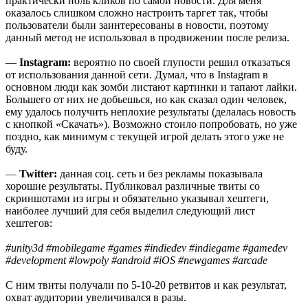
практически ноль кликов по самой новости. Для меня
оказалось слишком сложно настроить таргет так, чтобы
пользователи были заинтересованы в новости, поэтому
данный метод не использовал в продвижении после релиза.
—
Instagram:
вероятно по своей глупости решил отказаться
от использования данной сети. Думал, что в Instagram в
основном люди как зомби листают картинки и тапают лайки.
Большего от них не добьешься, но как сказал один человек,
ему удалось получить неплохие результаты (делалась новость
с кнопкой «Скачать»). Возможно стоило попробовать, но уже
поздно, как минимум с текущей игрой делать этого уже не
буду.
—
Twitter:
данная соц. сеть и без рекламы показывала
хорошие результаты. Публиковал различные твиты со
скриншотами из игры и обязательно указывал хештеги,
наиболее лучший для себя выделил следующий лист
хештегов:
#unity3d #mobilegame #games #indiedev #indiegame #gamedev
#development #lowpoly #android #iOS #newgames #arcade
С ним твиты получали по 5-10-20 ретвитов и как результат,
охват аудитории увеличивался в разы.