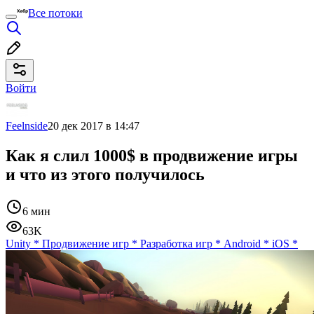
Все потоки
Войти
Feelnside
20 дек 2017 в 14:47
Как я слил 1000$ в продвижение игры
и что из этого получилось
6 мин
63K
Unity
*
Продвижение игр
*
Разработка игр
*
Android
*
iOS
*