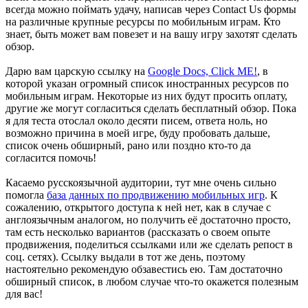
всегда можно поймать удачу, написав через Contact Us формы
на различные крупные ресурсы по мобильным играм. Кто
знает, быть может вам повезет и на вашу игру захотят сделать
обзор.
Дарю вам царскую ссылку на
Google Docs, Click ME!
, в
которой указан огромный список иностранных ресурсов по
мобильным играм. Некоторые из них будут просить оплату,
другие же могут согласиться сделать бесплатный обзор. Пока
я для теста отослал около десяти писем, ответа ноль, но
возможно причина в моей игре, буду пробовать дальше,
список очень обширный, рано или поздно кто-то да
согласится помочь!
Касаемо русскоязычной аудитории, тут мне очень сильно
помогла
база данных по продвижению мобильных игр
. К
сожалению, открытого доступа к ней нет, как в случае с
англоязычным аналогом, но получить её достаточно просто,
там есть несколько вариантов (рассказать о своем опыте
продвижения, поделиться ссылками или же сделать репост в
соц. сетях). Ссылку выдали в тот же день, поэтому
настоятельно рекомендую обзавестись ею. Там достаточно
обширный список, в любом случае что-то окажется полезным
для вас!