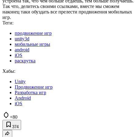
устроена так, что чем больше отдаешь, тем больше получаешь.
Так что, делитесь своими ссылками, вместе мы сможем
наконец таки обуздать все прелести продвижения мобильных
игр.
Теги:
продвижение игр
unity3d
мобильные игры
android
iOS
раскрутка
Хабы:
Unity
Продвижение игр
Разработка игр
Android
iOS
+80
374