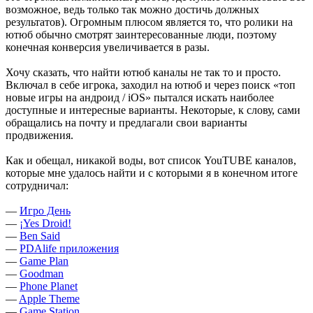
возможное, ведь только так можно достичь должных
результатов). Огромным плюсом является то, что ролики на
ютюб обычно смотрят заинтересованные люди, поэтому
конечная конверсия увеличивается в разы.
Хочу сказать, что найти ютюб каналы не так то и просто.
Включал в себе игрока, заходил на ютюб и через поиск «топ
новые игры на андроид / iOS» пытался искать наиболее
доступные и интересные варианты. Некоторые, к слову, сами
обращались на почту и предлагали свои варианты
продвижения.
Как и обещал, никакой воды, вот список YouTUBE каналов,
которые мне удалось найти и с которыми я в конечном итоге
сотрудничал:
—
Игро День
—
¡Yes Droid!
—
Ben Said
—
PDAlife приложения
—
Game Plan
—
Goodman
—
Phone Planet
—
Apple Theme
—
Game Station