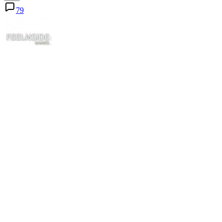
79
45
Карма
Dzmitry I.
@Feelnside
Unity Developer
Подписаться
Комментарии 79
Публикации
Лучшие за сутки
Похожие
Показать лучшие за всё время