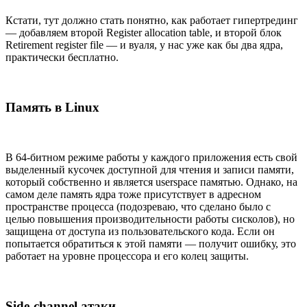
Кстати, тут должно стать понятно, как работает гипертрединг
— добавляем второй Register allocation table, и второй блок
Retirement register file — и вуаля, у нас уже как бы два ядра,
практически бесплатно.
Память в Linux
В 64-битном режиме работы у каждого приложения есть свой
выделенный кусочек доступной для чтения и записи памяти,
который собственно и является userspace памятью. Однако, на
самом деле память ядра тоже присутствует в адресном
пространстве процесса (подозреваю, что сделано было с
целью повышения производительности работы сисколов), но
защищена от доступа из пользовательского кода. Если он
попытается обратиться к этой памяти — получит ошибку, это
работает на уровне процессора и его колец защиты.
Side-channel атаки