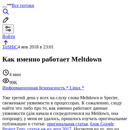
Все потоки
Войти
ToSHiC
4 янв 2018 в 23:01
Как именно работает Meltdown
4 мин
99K
Информационная безопасность
*
Linux
*
Уже третий день у всех на слуху слова Meltdown и Spectre,
свеженькие уязвимости в процессорах. К сожалению, сходу
найти что либо про то, как именно работают данные
уязвимости (для начала я сосредоточился на Meldown, она
попроще), у меня не удалось, пришлось изучать оригинальные
публикации и статьи:
оригинальная статья
,
блок Google
Project Zero
,
статья аж из лета 2017
. Несмотря на то, что на