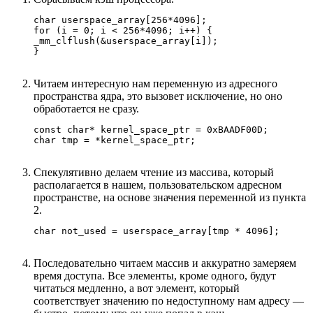
char userspace_array[256*4096];

for (i = 0; i < 256*4096; i++) {

_mm_clflush(&userspace_array[i]);

}
Читаем интересную нам переменную из адресного
пространства ядра, это вызовет исключение, но оно
обработается не сразу.
const char* kernel_space_ptr = 0xBAADF00D;

char tmp = *kernel_space_ptr;
Спекулятивно делаем чтение из массива, который
располагается в нашем, пользовательском адресном
пространстве, на основе значения переменной из пункта
2.
char not_used = userspace_array[tmp * 4096];
Последовательно читаем массив и аккуратно замеряем
время доступа. Все элементы, кроме одного, будут
читаться медленно, а вот элемент, который
соответствует значению по недоступному нам адресу —