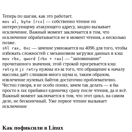
Теперь по шагам, как это работает.
— собственно чтение по
mov al, byte [rcx]
интересующему атакующего адресу, заодно вызывает
исключение. Важный момент заключается в том, что
исключение обрабатывается не в момент чтения, а несколько
позже.
— зачение умножается на 4096 для того, чтобы
shl rax, 0xc
избежать сложностей с механизмом загрузки данных в кэш
— "запоминание"
mov rbx, qword [rbx + rax]
прочитанного значения, этой строкой прогревается кэш
и
нужны из-за того, что обращение к началу
retry
jz retry
массива даёт слишком много шума и, таким образом,
извлечение нулевых байтов достаточно проблематично.
Честно говоря, я не особо понял, зачем так делать — я бы
просто к rax прибавил единичку сразу после чтения, да и всё.
Важный момент заключается в том, что этот цикл, на самом
деле, не бесконечный. Уже первое чтение вызывает
исключение
Как пофиксили в Linux