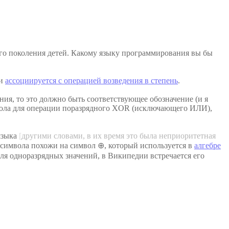
ого поколения детей. Какому языку программирования вы бы
ии
ассоциируется с операцией возведения в степень
.
ния, то это должно быть соответствующее обозначение (и я
имвола для операции поразрядного XOR (исключающего ИЛИ),
языка
[
другими словами, в их время это была неприоритетная
и символа похожи на символ ⊕, который используется в
алгебре
для одноразрядных значений, в Википедии встречается его