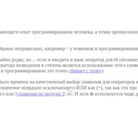
 имеющего опыт программирования человека, а точки зрения нов
выбраны неправильно, например ^ у новичков в программирован
айне редко, но… если и вводить в язык оператор для её обозначе
ератора возведения в степень является использование этого с
в в программировании это точно
сбивает с толку
)
 было времени на качественный выбор символов для операторов 
бозначение операции исключающего ИЛИ как (+), так как эти тр
го или’/
сложения по модулю 2
:
. И хотя ⊕ используется чаще 