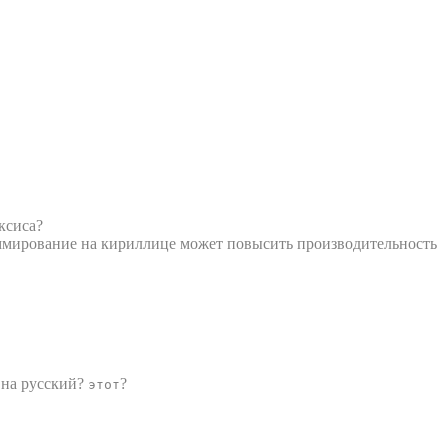
ксиса?
раммирование на кириллице может повысить производительность
на русский?
?
этот