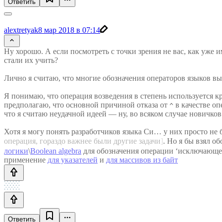
Ответить
alextretyak
8 мар 2018 в 07:14
Ну хорошо. А если посмотреть с точки зрения не вас, как уже
стали их учить?
Лично я считаю, что многие обозначения операторов языков 
Я понимаю, что операция возведения в степень используется кр
предполагаю, что основной причиной отказа от
в качестве оп
^
что я считаю неудачной идеей — ну, во всяком случае новичко
Хотя я могу понять разработчиков языка Си… у них просто не
операция, гораздо важнее были другие задачи
]
. Но я бы взял о
логики
\
Boolean algebra
для обозначения операции ‘исключающе
применение
для указателей
и
для массивов из байт
Ответить