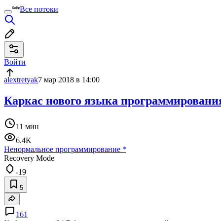
Все потоки
Войти
alextretyak
7 мар 2018 в 14:00
Каркас нового языка программировани
11 мин
6.4K
Ненормальное программирование
*
Recovery Mode
-19
5
161