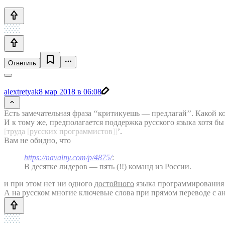
Ответить
alextretyak
8 мар 2018 в 06:08
Есть замечательная фраза ‘‘критикуешь — предлагай’’. Какой к
И к тому же, предполагается поддержка русского языка хотя 
[
труда
[
русских программистов
]
]
’.
Вам не обидно, что
https://navalny.com/p/4875/
:
В десятке лидеров — пять (!!) команд из России.
и при этом нет ни одного
достойного
языка программирования
А на русском многие ключевые слова при прямом переводе с ан