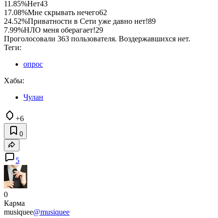
11.85%
Нет
43
17.08%
Мне скрывать нечего
62
24.52%
Приватности в Сети уже давно нет!
89
7.99%
НЛО меня оберагает!
29
Проголосовали 363 пользователя. Воздержавшихся нет.
Теги:
опрос
Хабы:
Чулан
+6
0
5
0
Карма
musiquee
@musiquee