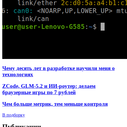
Чему десять лет в разработке научили меня о
технологиях
ZCode, GLM-5.2 и ИИ-роутер: делаем
браузерные игры по 7 рублей
Чем больше метрик, тем меньше контроля
В подборку
Публикации