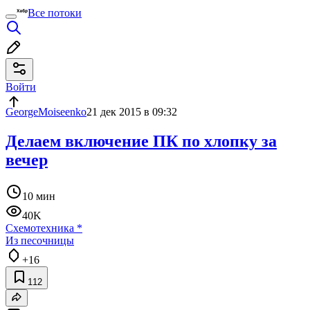
Все потоки
Войти
GeorgeMoiseenko
21 дек 2015 в 09:32
Делаем включение ПК по хлопку за
вечер
10 мин
40K
Схемотехника
*
Из песочницы
+16
112