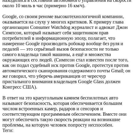
находились в состоянии автономного управления на скорости
около 10 миль в час (примерно 16 км/ч).
Google, со своим реноме высокотехнологичной компании,
оказывается на слуху у многих критиков. К примеру глава
организации Consumer Watchdog журналист и адвокат Джон
Симпсон, который называет себя защитником прав
потребителей в информационную эпоху, полагает, что
намерение Google производить робокар вообще без руля и
педалей — это серьёзный вызов безопасности не только
самого владельца такой машины, а ещё и множества
окружающих его людей. (Симпсон стал известен после того,
как он подал судебный иск против Google, протестуя против
автоматического сканирования содержимого почты Gmail; он
же говорил, что уберечь американцев от чересчур
пристального внимания владельцев Google Glass должен
Конгресс США).
В ответ на это краеугольным камнем беспилотных авто
называют безопасность, которая обеспечивается большим
числом встроенных камер, радаров и сенсоров и
соответствующим программным обеспечением. Вместе они
могут обеспечить такую скорость реакции на возникшие
проблемы, на которую человек попросту неспособен.
Теги: