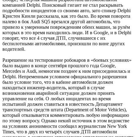
компанией Delphi. Поисковый гигант не стал раскрывать
подробности инцидентов со своими авто, зато спикер Delphi
Кристен Кинли рассказала, как это было. Во время поворота
налево в бок Audi SQ5 врезался другой автомобиль, что
привело к умеренным повреждениям обеих машин, за рулём
которых в это время находились люди. И в Google, и в Delphi
говорят, что все 4 случая ДТП, случившиеся с их
беспилотными автомобилями, произошли по вине других
водителей.
Разрешение на тестирование робокаров в «боевых условиях»
было выдано в конце сентября прошлого года Google,
Mercedes и Audi, немногим позднее к ним присоединилась и
Delphi. Непременным условием официального разрешения
было условие того, что в кабине автомобиля должен
находиться инженер-водитель, который в случае
возникновения аварийной ситуации должен принять
управление на себя. О любых инцидентах во время
испытаний должен ставиться в известность Департамент
транспортных средств штата (Department of Motor Vehicles),
который отказывается комментировать любую информацию
по этому вопросу. Однако некий источник в этом ведомстве
на условиях анонимности сообщил журналистам New York
Times, что в двух из четырёх случаев ДТП автомобили