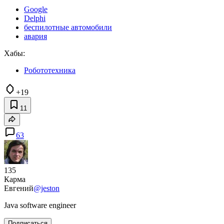
Google
Delphi
беспилотные автомобили
авария
Хабы:
Робототехника
+19
11
63
135
Карма
Евгений
@jeston
Java software engineer
Подписаться