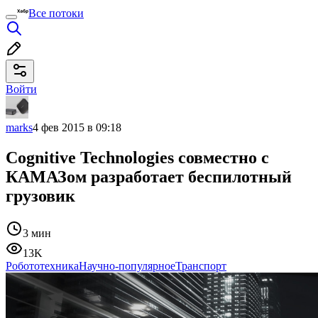
Все потоки
Войти
marks
4 фев 2015 в 09:18
Cognitive Technologies совместно с
КАМАЗом разработает беспилотный
грузовик
3 мин
13K
Робототехника
Научно-популярное
Транспорт