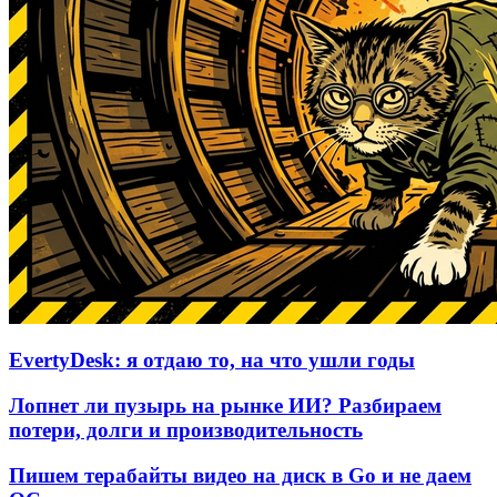
EvertyDesk: я отдаю то, на что ушли годы
Лопнет ли пузырь на рынке ИИ? Разбираем
потери, долги и производительность
Пишем терабайты видео на диск в Go и не даем