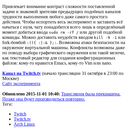
Привлекает внимание контраст сложности поставленной
задачи и знакомой зрителям предыдущих подобных каналов
трудности выполнения любого даже самого простого
действия. Чтобы испортить весь эксперимент и заставить всё
начаться с нуля, чату понадобится всего лишь в определённый
момент добиться ввода
или другой подобной
sudo rm -rf /
команды. Можно доставить неудобств вводом
или
kill -9 -1
fork-бомбой
. Возможны атаки безопасности на
:(){ :|:& };:
окружение виртуальной машины. Конфликты возможны даже
по поводу выбора графического окружения или такой мелочи,
как текстовый редактор для создания конфигурационных
файлов: кому-то нравится Emacs, кому-то Vim или nano.
Канал на Twitch.tv
(начало трансляции 31 октября в 23:00 по
Москве)
Сайт эксперимента
Обновлено 2015-11-01 10:40:
Трансляция была прекращена.
Позже она будет производиться повторно.
Теги:
Twitch
Twitch.tv
Arch Linux