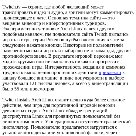
Twitch.tv — сервис, где любой желающий может
транслировать видео и аудио, а зрители могут комментировать
происходящее в чате. Основная тематика сайта — это
вещание видеоигр и киберспортивных турниров.
Эксперимент по установке Arch Linux навеян другим
подобным каналом, где пользователи сайта Twitch пытались
играть в игры серии Pokemon путём голосования в чате за
следующее нажатие кнопки. Некоторые из пользователей
намеренно мешали играть и выбирали не те команды, другие
противоборствовали. В результате игровой персонаж мог
ходить кругами или не выполнять никакого прогресса в
прохождении игры. Интерактивность вещания и комичная
трудность выполнения простейших действий
привлекли
к
каналу большое внимание: в пике популярности в выборе
участвовали 121 тысяча человек, а всего у видеотрансляции
было 55 млн просмотров.
Twitch Installs Arch Linux ставит целью куда более сложное
действие, чем игра для портативной игровой консоли
девяностых годов. Arch Linux обладает репутаций
дистрибутива Linux для продвинутых пользователей без
лишних компонент. У операционки отсутствует графический
инсталлятор. Пользователю предлагается загрузиться с
установочного диска или установочной флэшки, через