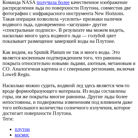
Команда NASA
получила более
качественное изображение
распределения льда по поверхности Плутона, совместив две
фотографии с инфракрасного инструмента New Horizons.
Такая операция позволила «усилить» признаки наличия
водяного льда, одновременно «заглушив» другие
«спектральные подписи». В результате мы можем видеть,
насколько много здесь водяного льда — голубой цвет
показывает размещение замерзшей воды на Плутоне.
Как видим, на Sputnik Planum не так и много воды. Это
является косвенным подтверждением того, что равнина
покрыта относительно новыми льдами, азотным, метановым и
СО. Аналогичная картина и с северными регионами, включая
Lowell Regio.
Насколько можно судить, водяной лед здесь является чем-то
вроде формообразующего материала. Из воды составлены
горы, им же покрыты многие равнины. Другие льды более
непостоянны, и подвержены изменениям под влиянием даже
того небольшого количества солнечного излучения, которое
достигает поверхности Плутона.
Теги:
плутон
космос