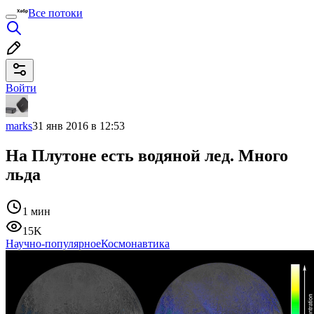
Все потоки
Войти
marks
31 янв 2016 в 12:53
На Плутоне есть водяной лед. Много
льда
1 мин
15K
Научно-популярное
Космонавтика