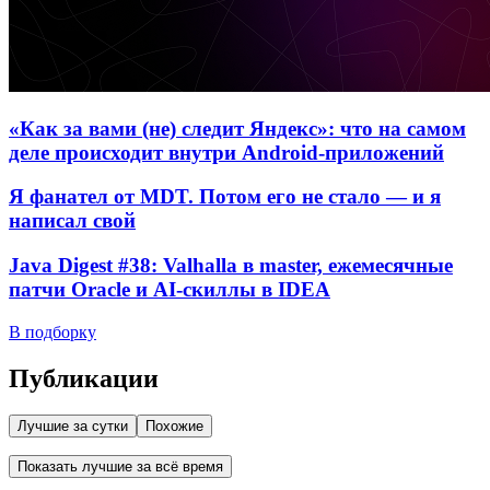
«Как за вами (не) следит Яндекс»: что на самом
деле происходит внутри Android-приложений
Я фанател от MDT. Потом его не стало — и я
написал свой
Java Digest #38: Valhalla в master, ежемесячные
патчи Oracle и AI-скиллы в IDEA
В подборку
Публикации
Лучшие за сутки
Похожие
Показать лучшие за всё время