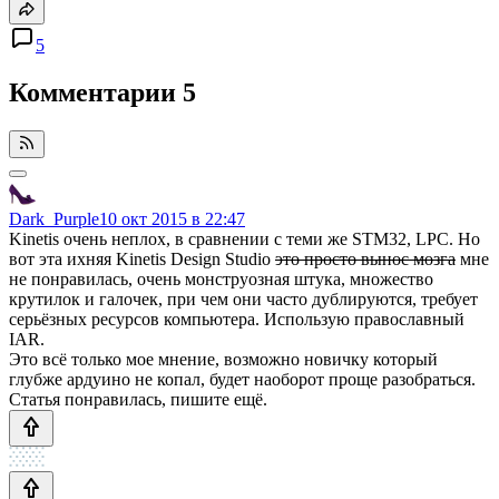
5
Комментарии
5
Dark_Purple
10 окт 2015 в 22:47
Kinetis очень неплох, в сравнении с теми же STM32, LPC. Но
вот эта ихняя Kinetis Design Studio
это просто вынос мозга
мне
не понравилась, очень монструозная штука, множество
крутилок и галочек, при чем они часто дублируются, требует
серьёзных ресурсов компьютера. Использую православный
IAR.
Это всё только мое мнение, возможно новичку который
глубже ардуино не копал, будет наоборот проще разобраться.
Статья понравилась, пишите ещё.