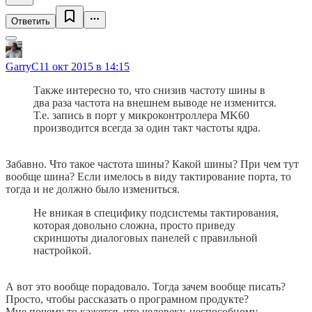
Ответить
GarryC
11 окт 2015 в 14:15
Также интересно то, что снизив частоту шины в
два раза частота на внешнем выводе не изменится.
Т.е. запись в порт у микроконтроллера MK60
производится всегда за один такт частоты ядра.
Забавно. Что такое частота шины? Какой шины? При чем тут
вообще шина? Если имелось в виду тактирование порта, то
тогда и не должно было измениться.
Не вникая в специфику подсистемы тактирования,
которая довольно сложна, просто приведу
скриншоты диалоговых панелей с правильной
настройкой.
А вот это вообще порадовало. Тогда зачем вообще писать?
Просто, чтобы рассказать о програмном продукте?
Мне почему то кажется, что человеку, неспособному