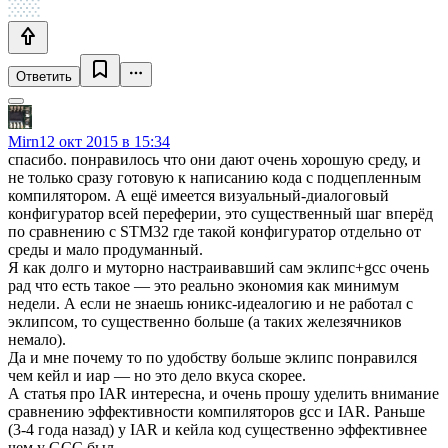
Ответить
Mirn
12 окт 2015 в 15:34
спасибо. понравилось что они дают очень хорошую среду, и
не только сразу готовую к написанию кода с подцепленным
компилятором. А ещё имеется визуальный-диалоговый
конфигуратор всей переферии, это существенный шаг вперёд
по сравнению с STM32 где такой конфигуратор отдельно от
среды и мало продуманный.
Я как долго и муторно настраивавший сам эклипс+gcc очень
рад что есть такое — это реально экономия как минимум
недели. А если не знаешь юникс-идеалогию и не работал с
эклипсом, то существенно больше (а таких железячников
немало).
Да и мне почему то по удобству больше эклипс понравился
чем кейл и иар — но это дело вкуса скорее.
А статья про IAR интересна, и очень прошу уделить внимание
сравнению эффективности компиляторов gcc и IAR. Раньше
(3-4 года назад) у IAR и кейла код существенно эффективнее
чем у GCC был.