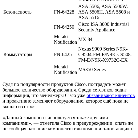
ASA 5506, ASA 5506W,
Безопасность
FN-64228
ASA 5506H, ASA 5508 и
ASA 5516
Cisco ISA 3000 Industrial
FN-64250
Security Appliance
Meraki
MX 84
Notification
Nexus 9000 Series N9K-
Коммутаторы
FN-64251
C9504-FM-E/N9K-C9508-
FM-E/N9K-X9732C-EX
Meraki
MS350 Series
Notification
Судя по популярности продуктов Cisco, пострадать может
большое количество оборудования. Среди сетевиков ходит
информация, что менеджеры Cisco уже
обзванивают клиентов
и проактивно заменяют оборудование, которое ещё пока не
вышло из строя.
«Данный компонент используется также другими
компаниями», — отметила Cisco в предупреждении, опять же
не сообщая название компонента или компанию-поставщика.