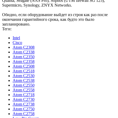
Quanta, Seagate (NAS Pro), Sophos (UTM firewall SG 125),
Supermicro, Synology, ZNYX Networks.
Обидно, если оборудование выйдет из строя как раз после
окончания гарантийного срока, как будто это было
запланировано.
Теги:
Intel
Cisco
Atom C2308
Atom C2338
Atom C2350
Atom C2358
Atom C2508
Atom C2518
Atom C2530
Atom C2538
Atom C2550
Atom C2558
Atom C2718
Atom C2730
Atom C2738
Atom C2750
Atom C2758