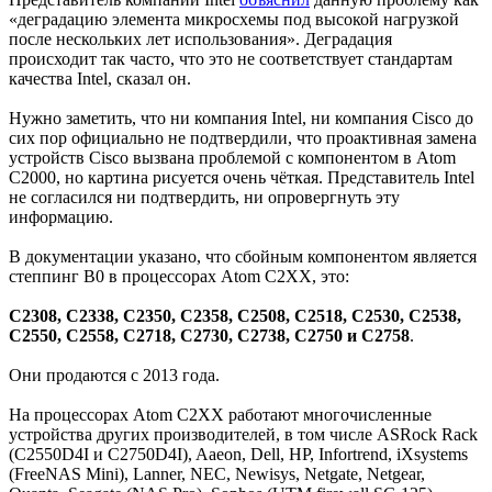
«деградацию элемента микросхемы под высокой нагрузкой
после нескольких лет использования». Деградация
происходит так часто, что это не соответствует стандартам
качества Intel, сказал он.
Нужно заметить, что ни компания Intel, ни компания Cisco до
сих пор официально не подтвердили, что проактивная замена
устройств Cisco вызвана проблемой с компонентом в Atom
С2000, но картина рисуется очень чёткая. Представитель Intel
не согласился ни подтвердить, ни опровергнуть эту
информацию.
В документации указано, что сбойным компонентом является
степпинг B0 в процессорах Atom C2XX, это:
C2308, C2338, C2350, C2358, C2508, C2518, C2530, C2538,
C2550, C2558, C2718, C2730, C2738, C2750 и C2758
.
Они продаются с 2013 года.
На процессорах Atom C2XX работают многочисленные
устройства других производителей, в том числе ASRock Rack
(C2550D4I и C2750D4I), Aaeon, Dell, HP, Infortrend, iXsystems
(FreeNAS Mini), Lanner, NEC, Newisys, Netgate, Netgear,