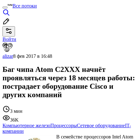
Все потоки
Войти
alizar
8 фев 2017 в 16:48
Баг чипа Atom С2XXX начнёт
проявляться через 18 месяцев работы:
пострадает оборудование Cisco и
других компаний
3 мин
36K
Компьютерное железо
Процессоры
Сетевое оборудование
IT-
компании
В семействе процессоров Intel Atom