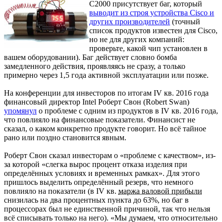
C2000 присутствует баг, который
выводит из строя устройства Cisco и
других производителей
(точный
список продуктов известен для Cisco,
но не для других компаний:
проверьте, какой чип установлен в
вашем оборудовании). Баг действует словно бомба
замедленного действия, проявляясь не сразу, а только
примерно через 1,5 года активной эксплуатации или позже.
На конференции для инвесторов по итогам IV кв. 2016 года
финансовый директор Intel Роберт Свон (Robert Swan)
упомянул
о проблеме с одним из продуктов в IV кв. 2016 года,
что повлияло на финансовые показатели. Финансист не
сказал, о каком конкретно продукте говорит. Но всё тайное
рано или поздно становится явным.
Роберт Свон сказал инвесторам о «проблеме с качеством», из-
за которой «слегка вырос процент отказа изделия при
определённых условиях и временных рамках». Для этого
пришлось выделить определённый резерв, что немного
повлияло на показатели (в IV кв.
маржа валовой прибыли
снизилась на два процентных пункта до 63%, но баг в
процессорах был не единственной причиной, так что нельзя
всё списывать только на него). «Мы думаем, что относительно