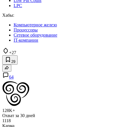
Low Pin Count
LPC
Хабы:
Компьютерное железо
Процессоры
Сетевое оборудование
IT-компании
+27
29
64
128K+
Охват за 30 дней
1118
Карма