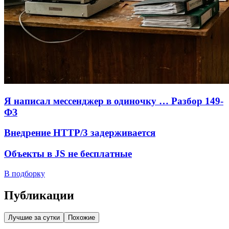
Я написал мессенджер в одиночку … Разбор 149-
ФЗ
Внедрение HTTP/3 задерживается
Объекты в JS не бесплатные
В подборку
Публикации
Лучшие за сутки
Похожие