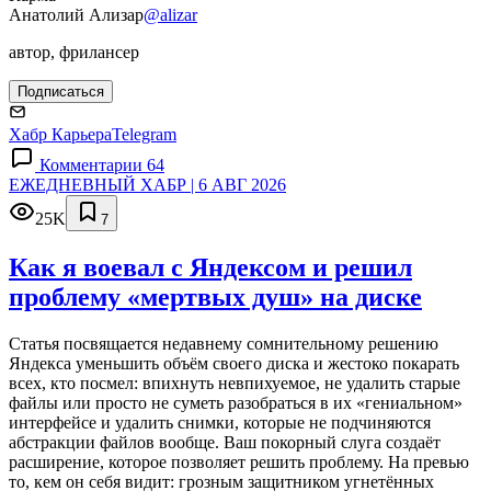
Анатолий Ализар
@alizar
автор, фрилансер
Подписаться
Хабр Карьера
Telegram
Комментарии 64
ЕЖЕДНЕВНЫЙ ХАБР | 6 АВГ 2026
25K
7
Как я воевал с Яндексом и решил
проблему «мертвых душ» на диске
Статья посвящается недавнему сомнительному решению
Яндекса уменьшить объём своего диска и жестоко покарать
всех, кто посмел: впихнуть невпихуемое, не удалить старые
файлы или просто не суметь разобраться в их «гениальном»
интерфейсе и удалить снимки, которые не подчиняются
абстракции файлов вообще. Ваш покорный слуга создаёт
расширение, которое позволяет решить проблему. На превью
то, кем он себя видит: грозным защитником угнетённых