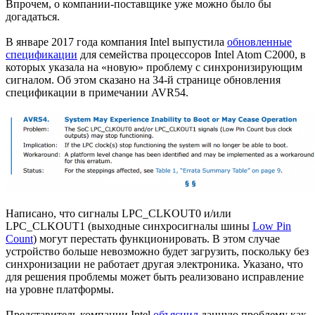
Впрочем, о компании-поставщике уже можно было бы
догадаться.
В январе 2017 года компания Intel выпустила
обновленные
спецификации
для семейства процессоров Intel Atom C2000, в
которых указала на «новую» проблему с синхронизирующим
сигналом. Об этом сказано на 34-й странице обновления
спецификации в примечании AVR54.
Написано, что сигналы LPC_CLKOUT0 и/или
LPC_CLKOUT1 (выходные синхросигналы шины
Low Pin
Count
) могут перестать функционировать. В этом случае
устройство больше невозможно будет загрузить, поскольку без
синхронизации не работает другая электроника. Указано, что
для решения проблемы может быть реализовано исправление
на уровне платформы.
Представитель компании Intel
объяснил
данную проблему как