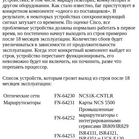
другом оборудовании. Как стало известно, баг пристутсвует в
конкретном компоненте «одного из поставщиков». В
результате, в некоторых устройствах синхронизирующий
сигнал затухает со временем. По оценке Cisco, все
проблемные устройства должны нормально работать в первое
время, но постепенно начнут выходить из строя примерно
после 18 месяцев эксплуатации. Количество сбоев будет
увеличиваться в зависимости от продолжительности
эксплуатации. Когда этот конкретный компонент выйдет из
строя, устройство перестанет функционировать, его
невозможно будет ни включить, ни починить, разве что
перепаять процессор.
Список устройств, которым грозит выход из строя после 18
месяцев эксплуатации:
Оптические сети
FN-64230
NCS1K-CNTLR
Маршрутизаторы
FN-64231
Карты NCS 5500
Промышленные
маршрутизаторы с
FN-64252
интегрированными
сервисами IR809/IR829
ISR4331, ISR4321,
FN-64253
ISR4351 и UCS-E120