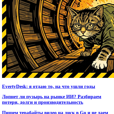
EvertyDesk: я отдаю то, на что ушли годы
Лопнет ли пузырь на рынке ИИ? Разбираем
потери, долги и производительность
Пишем терабайты видео на диск в Go и не даем