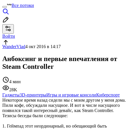
Все потоки
Войти
WanderVlad
4 окт 2016 в 14:17
Анбоксинг и первые впечатления от
Steam Controller
4 мин
28K
Гаджеты
3D-принтеры
Игры и игровые консоли
Киберспорт
Некоторое время назад сидели мы с моим другом у меня дома.
Пили кофе, обсуждали насущное. И вот в числе насущного
появился такой интересный девайс, как Steam Controller.
Тезисы беседы были следующие:
1. Геймпад этот неординарный, но обещающий быть