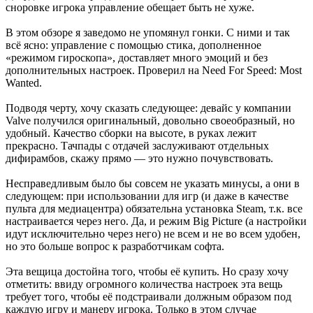
сноровке игрока управление обещает быть не хуже.
В этом обзоре я заведомо не упомянул гонки. С ними и так
всё ясно: управление с помощью стика, дополненное
«режимом гироскопа», доставляет много эмоций и без
дополнительных настроек. Проверил на Need For Speed: Most
Wanted.
Подводя черту, хочу сказать следующее: девайс у компании
Valve получился оригинальный, довольно своеобразный, но
удобный. Качество сборки на высоте, в руках лежит
прекрасно. Тачпады с отдачей заслуживают отдельных
дифирамбов, скажу прямо — это нужно почувствовать.
Несправедливым было бы совсем не указать минусы, а они в
следующем: при использовании для игр (и даже в качестве
пульта для медиацентра) обязательна установка Steam, т.к. все
настраивается через него. Да, и режим Big Picture (а настройки
идут исключительно через него) не всем и не во всем удобен,
но это больше вопрос к разработчикам софта.
Эта вещица достойна того, чтобы её купить. Но сразу хочу
отметить: ввиду огромного количества настроек эта вещь
требует того, чтобы её подстраивали должным образом под
каждую игру и манеру игрока. Только в этом случае