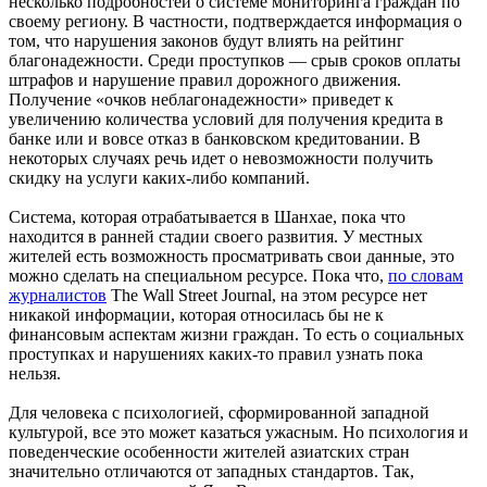
несколько подробностей о системе мониторинга граждан по
своему региону. В частности, подтверждается информация о
том, что нарушения законов будут влиять на рейтинг
благонадежности. Среди проступков — срыв сроков оплаты
штрафов и нарушение правил дорожного движения.
Получение «очков неблагонадежности» приведет к
увеличению количества условий для получения кредита в
банке или и вовсе отказ в банковском кредитовании. В
некоторых случаях речь идет о невозможности получить
скидку на услуги каких-либо компаний.
Система, которая отрабатывается в Шанхае, пока что
находится в ранней стадии своего развития. У местных
жителей есть возможность просматривать свои данные, это
можно сделать на специальном ресурсе. Пока что,
по словам
журналистов
The Wall Street Journal, на этом ресурсе нет
никакой информации, которая относилась бы не к
финансовым аспектам жизни граждан. То есть о социальных
проступках и нарушениях каких-то правил узнать пока
нельзя.
Для человека с психологией, сформированной западной
культурой, все это может казаться ужасным. Но психология и
поведенческие особенности жителей азиатских стран
значительно отличаются от западных стандартов. Так,