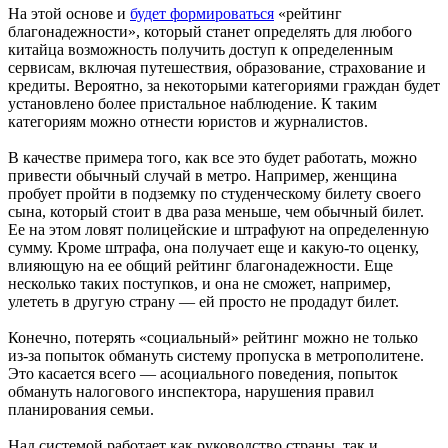
На этой основе и
будет формироваться
«рейтинг
благонадежности», который станет определять для любого
китайца возможность получить доступ к определенным
сервисам, включая путешествия, образование, страхование и
кредиты. Вероятно, за некоторыми категориями граждан будет
установлено более пристальное наблюдение. К таким
категориям можно отнести юристов и журналистов.
В качестве примера того, как все это будет работать, можно
привести обычный случай в метро. Например, женщина
пробует пройти в подземку по студенческому билету своего
сына, который стоит в два раза меньше, чем обычный билет.
Ее на этом ловят полицейские и штрафуют на определенную
сумму. Кроме штрафа, она получает еще и какую-то оценку,
влияющую на ее общий рейтинг благонадежности. Еще
несколько таких поступков, и она не сможет, например,
улететь в другую страну — ей просто не продадут билет.
Конечно, потерять «социальный» рейтинг можно не только
из-за попыток обмануть систему пропуска в метрополитене.
Это касается всего — асоциального поведения, попыток
обмануть налогового инспектора, нарушения правил
планирования семьи.
Над системой работает как руководство страны, так и