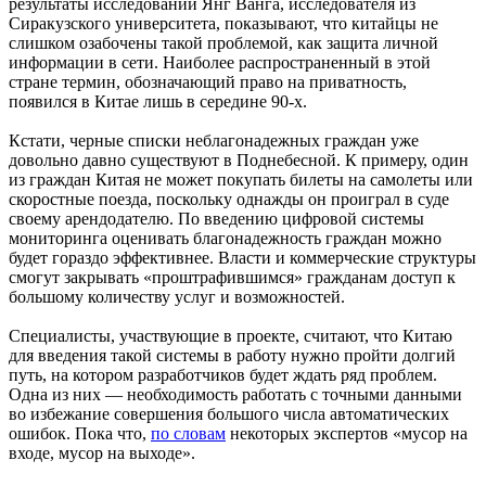
результаты исследований Янг Ванга, исследователя из
Сиракузского университета, показывают, что китайцы не
слишком озабочены такой проблемой, как защита личной
информации в сети. Наиболее распространенный в этой
стране термин, обозначающий право на приватность,
появился в Китае лишь в середине 90-х.
Кстати, черные списки неблагонадежных граждан уже
довольно давно существуют в Поднебесной. К примеру, один
из граждан Китая не может покупать билеты на самолеты или
скоростные поезда, поскольку однажды он проиграл в суде
своему арендодателю. По введению цифровой системы
мониторинга оценивать благонадежность граждан можно
будет гораздо эффективнее. Власти и коммерческие структуры
смогут закрывать «проштрафившимся» гражданам доступ к
большому количеству услуг и возможностей.
Специалисты, участвующие в проекте, считают, что Китаю
для введения такой системы в работу нужно пройти долгий
путь, на котором разработчиков будет ждать ряд проблем.
Одна из них — необходимость работать с точными данными
во избежание совершения большого числа автоматических
ошибок. Пока что,
по словам
некоторых экспертов «мусор на
входе, мусор на выходе».