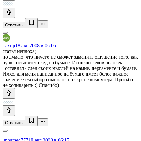
Ответить
Taxup
18 авг 2008 в 06:05
статья неплоха)
но думаю, что ничего не сможет заменить ощущение того, как
ручка оставляет след на бумаге. Испокон веков человек
«оставлял» след своих мыслей на камне, пергаменте и бумаге.
Имхо, для меня написанное на бумаге имеет более важное
значение чем набор символов на экране компутера. Просьба
не холиварить ;) Спасибо)
Ответить
unnamed777
18 авг 2008 в 06:15