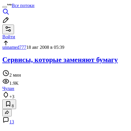
Все потоки
Войти
unnamed777
18 авг 2008 в 05:39
Сервисы, которые заменяют бумагу
2 мин
1.9K
Чулан
+3
8
13