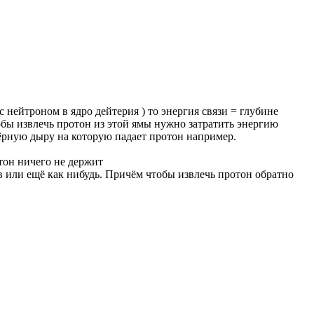
нейтроном в ядро дейтерия ) то энергия связи = глубине
обы извлечь протон из этой ямы нужно затратить энергию
чёрную дыру на которую падает протон например.
тон ничего не держит
в или ещё как нибудь. Причём чтобы извлечь протон обратно