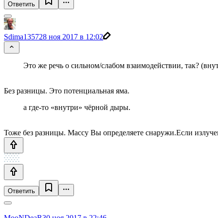
Ответить
Sdima1357
28 ноя 2017 в 12:02
Это же речь о сильном/слабом взаимодействии, так? (вну
Без разницы. Это потенциальная яма.
а где-то «внутри» чёрной дыры.
Тоже без разницы. Массу Вы определяете снаружи.Если излучен
Ответить
MooNDeaR
30 ноя 2017 в 22:46