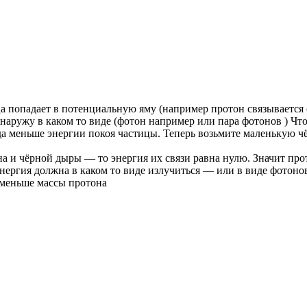
 попадает в потенциальную яму (например протон связывается с 
наружу в каком то виде (фотон например или пара фотонов ) Чт
гда меньше энергии покоя частицы. Теперь возьмите маленькую 
на и чёрной дыры — то энергия их связи равна нулю. Значит про
нергия должна в каком то виде излучиться — или в виде фотоно
 меньше массы протона