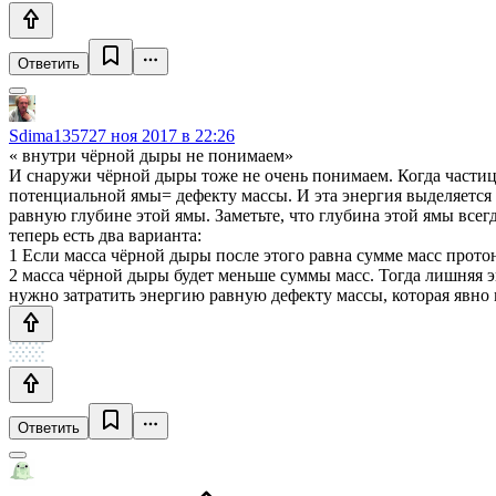
Ответить
Sdima1357
27 ноя 2017 в 22:26
« внутри чёрной дыры не понимаем»
И снаружи чёрной дыры тоже не очень понимаем. Когда частица
потенциальной ямы= дефекту массы. И эта энергия выделяется 
равную глубине этой ямы. Заметьте, что глубина этой ямы все
теперь есть два варианта:
1 Если масса чёрной дыры после этого равна сумме масс прото
2 масса чёрной дыры будет меньше суммы масс. Тогда лишняя э
нужно затратить энергию равную дефекту массы, которая явно
Ответить