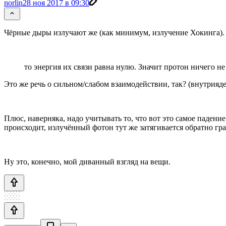
norlin
28 ноя 2017 в 09:30
Чёрные дыры излучают же (как минимум, излучение Хокинга).
то энергия их связи равна нулю. Значит протон ничего н
Это же речь о сильном/слабом взаимодействии, так? (внутрияд
Плюс, наверняка, надо учитывать то, что вот это самое падени
происходит, излучённый фотон тут же затягивается обратно гр
Ну это, конечно, мой диванный взгляд на вещи.