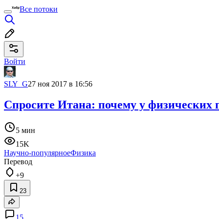
Все потоки
Войти
SLY_G
27 ноя 2017 в 16:56
Спросите Итана: почему у физических 
5 мин
15K
Научно-популярное
Физика
Перевод
+9
23
15